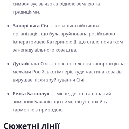
символізує зв'язок з рідною землею та
традиціями.
Запорізька Січ
— козацька військова
організація, що була зруйнована російською
імператрицею Катериною ІІ, що стало початком
занепаду вільного козацтва.
Дунайська Січ
— нове поселення запорожців за
межами Російської імперії, куди частина козаків
вирушає після зруйнування Січі.
Річка Базавлук
— місце, де розташований
зимівник Баланів, що символізує спокій та
гармонію з природою.
Сюжетні лінії