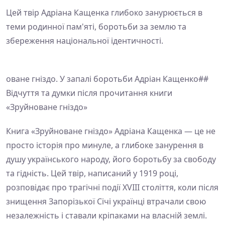
Цей твір Адріана Кащенка глибоко занурюється в
теми родинної пам'яті, боротьби за землю та
збереження національної ідентичності.
оване гніздо. У запалі боротьби Адріан Кащенко##
Відчуття та думки після прочитання книги
«Зруйноване гніздо»
Книга «Зруйноване гніздо» Адріана Кащенка — це не
просто історія про минуле, а глибоке занурення в
душу українського народу, його боротьбу за свободу
та гідність. Цей твір, написаний у 1919 році,
розповідає про трагічні події XVIII століття, коли після
знищення Запорізької Січі українці втрачали свою
незалежність і ставали кріпаками на власній землі.