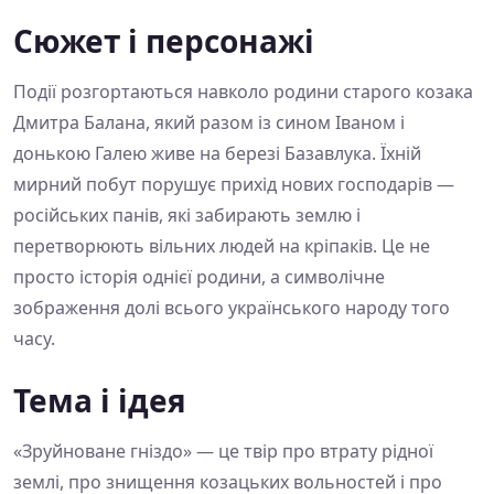
Сюжет і персонажі
Події розгортаються навколо родини старого козака
Дмитра Балана, який разом із сином Іваном і
донькою Галею живе на березі Базавлука. Їхній
мирний побут порушує прихід нових господарів —
російських панів, які забирають землю і
перетворюють вільних людей на кріпаків. Це не
просто історія однієї родини, а символічне
зображення долі всього українського народу того
часу.
Тема і ідея
«Зруйноване гніздо» — це твір про втрату рідної
землі, про знищення козацьких вольностей і про