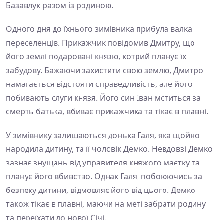
Базавлук разом із родиною.
Одного дня до їхнього зимівника прибула валка
переселенців. Прикажчик повідомив Дмитру, що
його землі подаровані князю, котрий планує їх
забудову. Бажаючи захистити свою землю, Дмитро
намагається відстояти справедливість, але його
побивають слуги князя. Його син Іван мститься за
смерть батька, вбиває прикажчика та тікає в плавні.
У зимівнику залишаються донька Галя, яка щойно
народила дитину, та її чоловік Демко. Невдовзі Демко
зазнає знущань від управителя княжого маєтку та
планує його вбивство. Однак Галя, побоюючись за
безпеку дитини, відмовляє його від цього. Демко
також тікає в плавні, маючи на меті забрати родину
та переїхати до нової Січі.