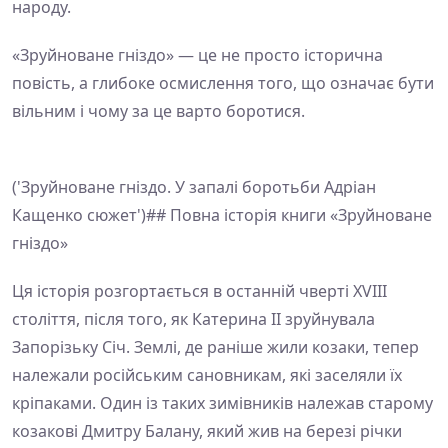
народу.
«Зруйноване гніздо» — це не просто історична
повість, а глибоке осмислення того, що означає бути
вільним і чому за це варто боротися.
('Зруйноване гніздо. У запалі боротьби Адріан
Кащенко сюжет')## Повна історія книги «Зруйноване
гніздо»
Ця історія розгортається в останній чверті XVIII
століття, після того, як Катерина ІІ зруйнувала
Запорізьку Січ. Землі, де раніше жили козаки, тепер
належали російським сановникам, які заселяли їх
кріпаками. Один із таких зимівників належав старому
козакові Дмитру Балану, який жив на березі річки