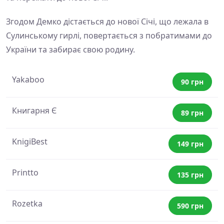
Згодом Демко дістається до нової Січі, що лежала в
Сулинському гирлі, повертається з побратимами до
України та забирає свою родину.
Yakaboo
90 грн
Книгарня Є
89 грн
KnigiBest
149 грн
Printto
135 грн
Rozetka
590 грн