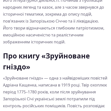
його літературної діяльності. Починав з публікацій
народних легенд та казок, але з часом звернувся до
історичної тематики, зокрема до опису подій,
пов'язаних із Запорізькою Січчю та її ліквідацією.
Його твори відзначаються глибоким патріотизмом,
емоційною насиченістю та реалістичним
зображенням історичних подій.
Про книгу «Зруйноване
гніздо»
«Зруйноване гніздо» — одна з найвідоміших повістей
Адріана Кащенка, написана в 1919 році. Твір охоплює
період 1775–1780 років, коли після зруйнування
Запорізької Січі українські землі потрапили під
контроль російських поміщиків. Повість розповідає