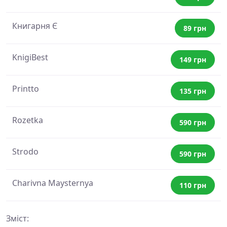
Книгарня Є
89 грн
KnigiBest
149 грн
Printto
135 грн
Rozetka
590 грн
Strodo
590 грн
Charivna Maysternya
110 грн
Зміст: