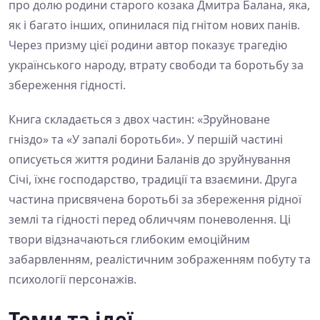
про долю родини старого козака Дмитра Балана, яка,
як і багато інших, опинилася під гнітом нових панів.
Через призму цієї родини автор показує трагедію
українського народу, втрату свободи та боротьбу за
збереження гідності.
Книга складається з двох частин: «Зруйноване
гніздо» та «У запалі боротьби». У першій частині
описується життя родини Баланів до зруйнування
Січі, їхнє господарство, традиції та взаємини. Друга
частина присвячена боротьбі за збереження рідної
землі та гідності перед обличчям поневолення. Ці
твори відзначаються глибоким емоційним
забарвленням, реалістичним зображенням побуту та
психології персонажів.
Теми та ідеї