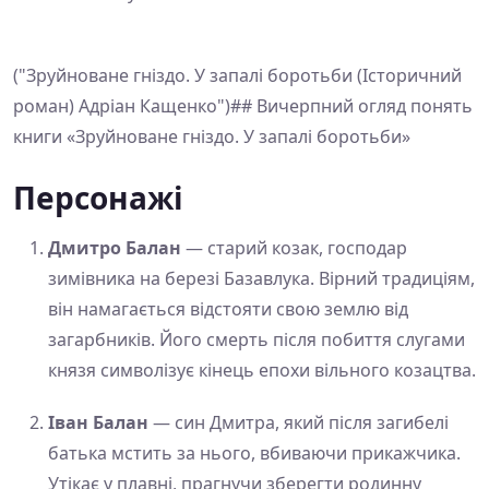
("Зруйноване гніздо. У запалі боротьби (Історичний
роман) Адріан Кащенко")## Вичерпний огляд понять
книги «Зруйноване гніздо. У запалі боротьби»
Персонажі
Дмитро Балан
— старий козак, господар
зимівника на березі Базавлука. Вірний традиціям,
він намагається відстояти свою землю від
загарбників. Його смерть після побиття слугами
князя символізує кінець епохи вільного козацтва.
Іван Балан
— син Дмитра, який після загибелі
батька мстить за нього, вбиваючи прикажчика.
Утікає у плавні, прагнучи зберегти родинну