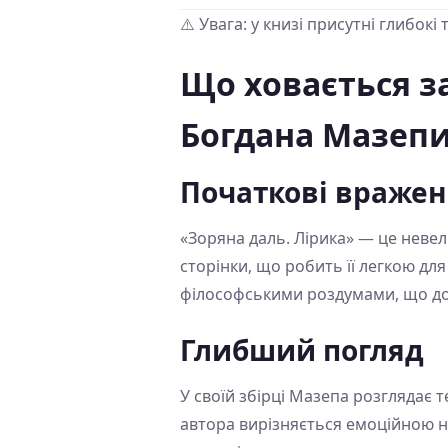
⚠️ Увага: у книзі присутні глибок
Що ховається з
Богдана Мазеп
Початкові враже
«Зоряна даль. Лірика» — це невели
сторінки, що робить її легкою дл
філософськими роздумами, що доз
Глибший погляд
У своїй збірці Мазепа розглядає 
автора вирізняється емоційною н