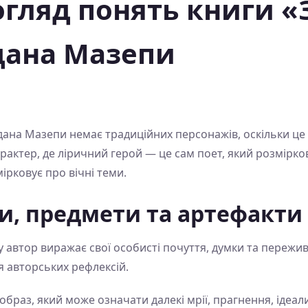
гляд понять книги «
дана Мазепи
гдана Мазепи немає традиційних персонажів, оскільки це 
актер, де ліричний герой — це сам поет, який розміркову
мірковує про вічні теми.
и, предмети та артефакти
 автор виражає свої особисті почуття, думки та пережива
 авторських рефлексій.
браз, який може означати далекі мрії, прагнення, ідеали