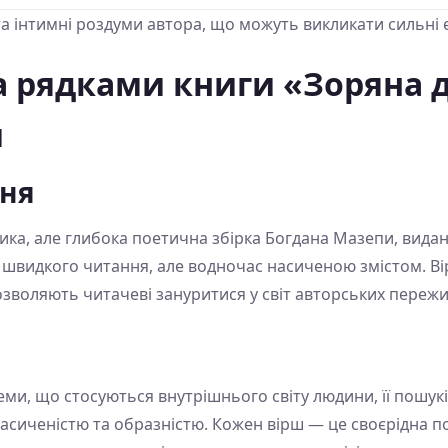
і та інтимні роздуми автора, що можуть викликати сильні 
а рядками книги «Зоряна д
и
ння
ка, але глибока поетична збірка Богдана Мазепи, видана 
я швидкого читання, але водночас насиченою змістом. Ві
воляють читачеві зануритися у світ авторських пережи
теми, що стосуються внутрішнього світу людини, її пошук
асиченістю та образністю. Кожен вірш — це своєрідна по