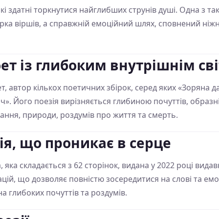
, які здатні торкнутися найглибших струнів душі. Одна з т
рка віршів, а справжній емоційний шлях, сповнений ніжно
ет із глибоким внутрішнім св
, автор кількох поетичних збірок, серед яких «Зоряна да
ніч». Його поезія вирізняється глибиною почуттів, образн
хання, природи, роздумів про життя та смерть.
ія, що проникає в серце
а, яка складається з 62 сторінок, видана у 2022 році ви
ацій, що дозволяє повністю зосередитися на слові та емо
на глибоких почуттів та роздумів.