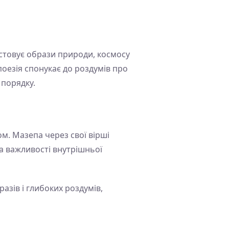
стовує образи природи, космосу
поезія спонукає до роздумів про
 порядку.
ом. Мазепа через свої вірші
на важливості внутрішньої
азів і глибоких роздумів,