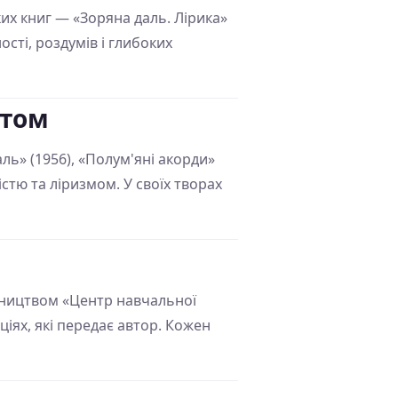
аких книг — «Зоряна даль. Лірика»
сті, роздумів і глибоких
ітом
ль» (1956), «Полум'яні акорди»
істю та ліризмом. У своїх творах
давництвом «Центр навчальної
ціях, які передає автор. Кожен