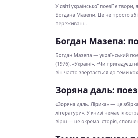
У світі української поезії є твори
Богдана Мазепи. Це не просто збі
переживань.
Богдан Мазепа: по
Богдан Мазепа — український поет
(1976), «Україні», «Чи пригадуєш 
він часто звертається до теми ко
Зоряна даль: поез
«Зоряна даль. Лірика» — це збірк
літератури». У книзі немає ілюстр
вірш — це окрема історія, сповне