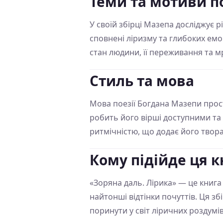
Теми та мотиви по
У своїй збірці Мазепа досліджує р
сповнені ліризму та глибоких емо
стан людини, її переживання та мр
Стиль та мова
Мова поезії Богдана Мазепи прост
робить його вірші доступними та
ритмічністю, що додає його твор
Кому підійде ця к
«Зоряна даль. Лірика» — це книга д
найтонші відтінки почуттів. Ця зб
поринути у світ ліричних роздумів