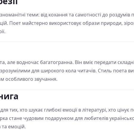
езії
ізноманітні теми: від кохання та самотності до роздумів 
цій. Поет майстерно використовує образи природи, зіро
ії.
а, але водночас багатогранна. Він вміє передати складні
 зрозумілими для широкого кола читачів. Стиль поета ви
ам особливого звучання.
нига
ля тих, хто шукає глибокі емоції в літературі, хто цінує п
ірка стане чудовим подарунком для любителів української 
 та емоцій.