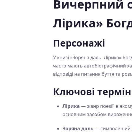
Вичерпний о
Лірика» Бог
Персонажі
У книзі «Зоряна даль. Лірика» Бо
часто мають автобіографічний хар
відповіді на питання буття та роз
Ключові термін
Лірика
— жанр поезії, в якому
основним засобом вираження
Зоряна даль
— символічний о