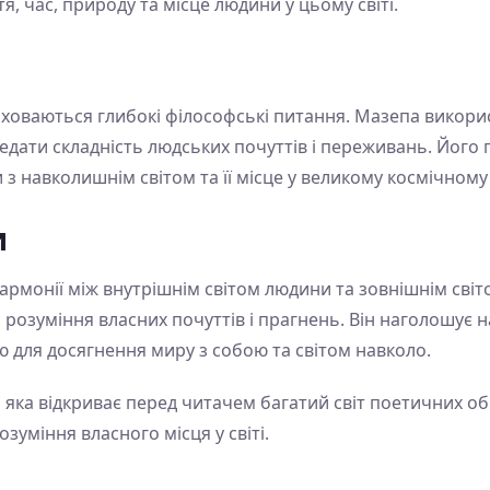
, час, природу та місце людини у цьому світі.
ховаються глибокі філософські питання. Мазепа викори
дати складність людських почуттів і переживань. Його 
 з навколишнім світом та її місце у великому космічному
и
армонії між внутрішнім світом людини та зовнішнім світ
 розуміння власних почуттів і прагнень. Він наголошує 
ю для досягнення миру з собою та світом навколо.
 яка відкриває перед читачем багатий світ поетичних обр
зуміння власного місця у світі.