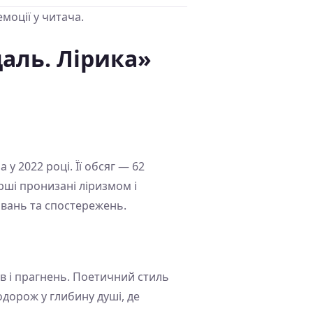
емоції у читача.
аль. Лірика»
у 2022 році. Її обсяг — 62
рші пронизані ліризмом і
вань та спостережень.
ів і прагнень. Поетичний стиль
дорож у глибину душі, де