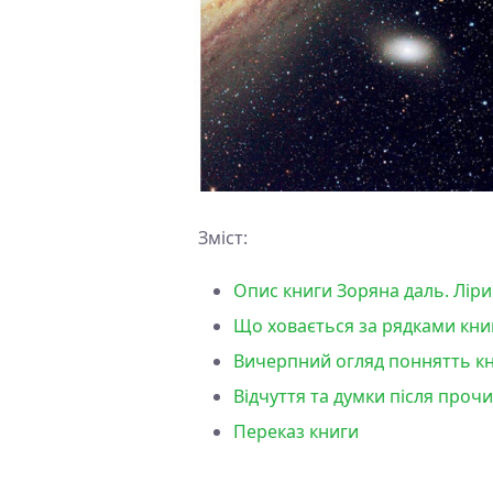
Зміст:
Опис книги Зоряна даль. Ліри
Що ховається за рядками книг
Вичерпний огляд поннятть кн
Відчуття та думки після проч
Переказ книги