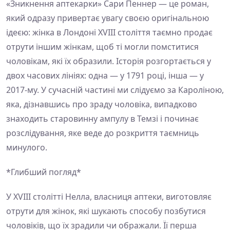
«Зникнення аптекарки» Сари Пеннер — це роман,
який одразу привертає увагу своєю оригінальною
ідеєю: жінка в Лондоні XVIII століття таємно продає
отрути іншим жінкам, щоб ті могли помститися
чоловікам, які їх образили. Історія розгортається у
двох часових лініях: одна — у 1791 році, інша — у
2017-му. У сучасній частині ми слідуємо за Кароліною,
яка, дізнавшись про зраду чоловіка, випадково
знаходить старовинну ампулу в Темзі і починає
розслідування, яке веде до розкриття таємниць
минулого.
*Глибший погляд*
У XVIII столітті Нелла, власниця аптеки, виготовляє
отрути для жінок, які шукають способу позбутися
чоловіків, що їх зрадили чи ображали. Її перша