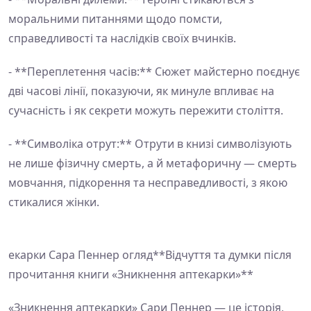
моральними питаннями щодо помсти,
справедливості та наслідків своїх вчинків.
- **Переплетення часів:** Сюжет майстерно поєднує
дві часові лінії, показуючи, як минуле впливає на
сучасність і як секрети можуть пережити століття.
- **Символіка отрут:** Отрути в книзі символізують
не лише фізичну смерть, а й метафоричну — смерть
мовчання, підкорення та несправедливості, з якою
стикалися жінки.
екарки Сара Пеннер огляд**Відчуття та думки після
прочитання книги «Зникнення аптекарки»**
«Зникнення аптекарки» Сари Пеннер — це історія,