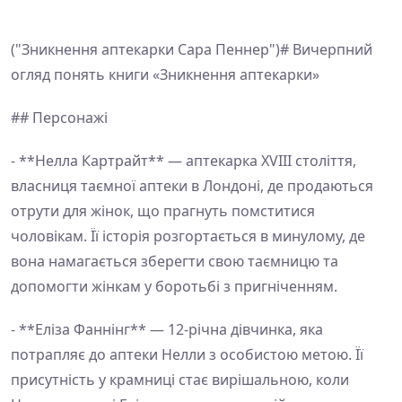
("Зникнення аптекарки Сара Пеннер")# Вичерпний
огляд понять книги «Зникнення аптекарки»
## Персонажі
- **Нелла Картрайт** — аптекарка XVIII століття,
власниця таємної аптеки в Лондоні, де продаються
отрути для жінок, що прагнуть помститися
чоловікам. Її історія розгортається в минулому, де
вона намагається зберегти свою таємницю та
допомогти жінкам у боротьбі з пригніченням.
- **Еліза Фаннінг** — 12-річна дівчинка, яка
потрапляє до аптеки Нелли з особистою метою. Її
присутність у крамниці стає вирішальною, коли