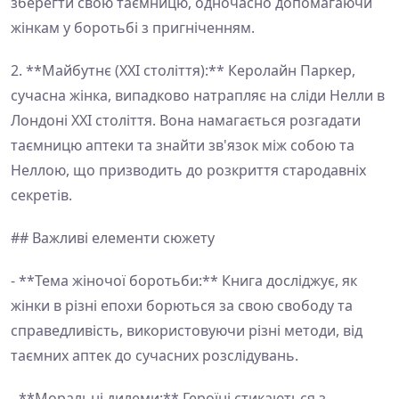
зберегти свою таємницю, одночасно допомагаючи
жінкам у боротьбі з пригніченням.
2. **Майбутнє (XXI століття):** Керолайн Паркер,
сучасна жінка, випадково натрапляє на сліди Нелли в
Лондоні XXI століття. Вона намагається розгадати
таємницю аптеки та знайти зв'язок між собою та
Неллою, що призводить до розкриття стародавніх
секретів.
## Важливі елементи сюжету
- **Тема жіночої боротьби:** Книга досліджує, як
жінки в різні епохи борються за свою свободу та
справедливість, використовуючи різні методи, від
таємних аптек до сучасних розслідувань.
- **Моральні дилеми:** Героїні стикаються з