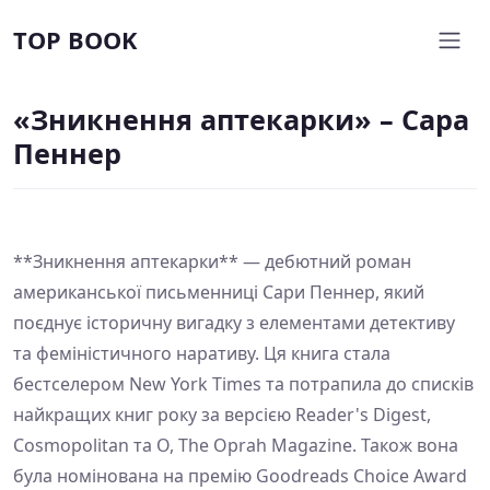
TOP BOOK
«Зникнення аптекарки» – Сара
Пеннер
**Зникнення аптекарки** — дебютний роман
американської письменниці Сари Пеннер, який
поєднує історичну вигадку з елементами детективу
та феміністичного наративу. Ця книга стала
бестселером New York Times та потрапила до списків
найкращих книг року за версією Reader's Digest,
Cosmopolitan та O, The Oprah Magazine. Також вона
була номінована на премію Goodreads Choice Award