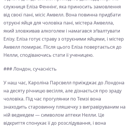
служниця Еліза Феннінг, яка приносить замовлення
від своєї пані, місіс Амвелл. Вона повинна придбати
отруєні яйця для чоловіка пані, містера Амвелла,
який зловживав алкоголем і намагався зґвалтувати
Елізу. Еліза готує страву з отруєними яйцями, і містер
Амвелл помирає. Після цього Еліза повертається до
Нелли, сподіваючись стати її ученицею.
### Лондон, сучасність
У наш час, Кароліна Парсвелл приїжджає до Лондона
на десяту річницю весілля, але дізнається про зраду
чоловіка. Під час прогулянки по Темзі вона
знаходить старовинну пляшечку з вигравіруваним на
ній ведмедем — символом аптеки Нелли. Це
відкриття спонукає її до розслідування, і вона