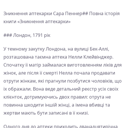
Зникнення аптекарки Сара Пеннер## Повна історія
книги «Зникнення аптекарки»
### Лондон, 1791 рік
У темному закутку Лондона, на вулиці Бек-Аллі,
розташована таємна аптека Нелли Клейвінджер.
Спочатку її матір займалася виготовленням ліків для
жінок, але після її смерті Нелла почала продавати
отрути жінкам, які прагнули позбутися чоловіків, що
їх ображали. Вона веде детальний реєстр усіх своїх
клієнток, дотримуючись двох правил: отрута не
повинна шкодити іншій жінці, а імена вбивці та
жертви мають бути записані в її книзі.
Одного дня до аптеки приходить дванадцятирічна