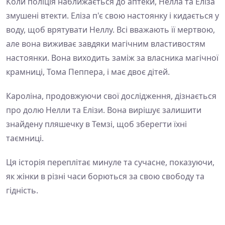
Коли поліція наближається до аптеки, Нелла та Еліза
змушені втекти. Еліза п'є свою настоянку і кидається у
воду, щоб врятувати Неллу. Всі вважають її мертвою,
але вона виживає завдяки магічним властивостям
настоянки. Вона виходить заміж за власника магічної
крамниці, Тома Пеппера, і має двоє дітей.
Кароліна, продовжуючи свої дослідження, дізнається
про долю Нелли та Елізи. Вона вирішує залишити
знайдену пляшечку в Темзі, щоб зберегти їхні
таємниці.
Ця історія переплітає минуле та сучасне, показуючи,
як жінки в різні часи борються за свою свободу та
гідність.