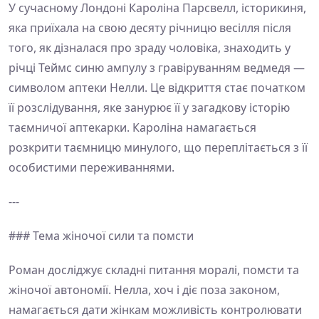
У сучасному Лондоні Кароліна Парсвелл, історикиня,
яка приїхала на свою десяту річницю весілля після
того, як дізналася про зраду чоловіка, знаходить у
річці Теймс синю ампулу з гравіруванням ведмедя —
символом аптеки Нелли. Це відкриття стає початком
її розслідування, яке занурює її у загадкову історію
таємничої аптекарки. Кароліна намагається
розкрити таємницю минулого, що переплітається з її
особистими переживаннями.
---
### Тема жіночої сили та помсти
Роман досліджує складні питання моралі, помсти та
жіночої автономії. Нелла, хоч і діє поза законом,
намагається дати жінкам можливість контролювати