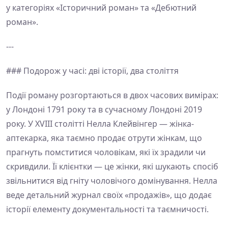
у категоріях «Історичний роман» та «Дебютний
роман».
---
### Подорож у часі: дві історії, два століття
Події роману розгортаються в двох часових вимірах:
у Лондоні 1791 року та в сучасному Лондоні 2019
року. У XVIII столітті Нелла Клейвінгер — жінка-
аптекарка, яка таємно продає отрути жінкам, що
прагнуть помститися чоловікам, які їх зрадили чи
скривдили. Її клієнтки — це жінки, які шукають спосіб
звільнитися від гніту чоловічого домінування. Нелла
веде детальний журнал своїх «продажів», що додає
історії елементу документальності та таємничості.