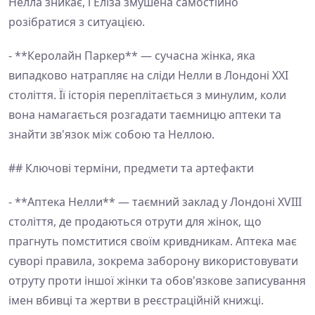
Нелла зникає, і Еліза змушена самостійно
розібратися з ситуацією.
- **Керолайн Паркер** — сучасна жінка, яка
випадково натрапляє на сліди Нелли в Лондоні XXI
століття. Її історія переплітається з минулим, коли
вона намагається розгадати таємницю аптеки та
знайти зв'язок між собою та Неллою.
## Ключові терміни, предмети та артефакти
- **Аптека Нелли** — таємний заклад у Лондоні XVIII
століття, де продаються отрути для жінок, що
прагнуть помститися своїм кривдникам. Аптека має
суворі правила, зокрема заборону використовувати
отруту проти іншої жінки та обов'язкове записування
імен вбивці та жертви в реєстраційній книжці.