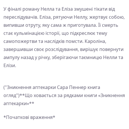
У фіналі роману Нелла та Еліза змушені тікати від
переслідувачів. Еліза, рятуючи Неллу, жертвує собою,
випивши отруту, яку сама ж приготувала. Її смерть
стає кульмінацією історії, що підкреслює тему
самопожертви та наслідків помсти. Кароліна,
завершивши своє розслідування, вирішує повернути
ампулу назад у річку, зберігаючи таємницю Нелли та
Елізи.
("Зникнення аптекарки Сара Пеннер книга
огляд")**Що ховається за рядками книги «Зникнення
аптекарки»**
*Початкові враження*