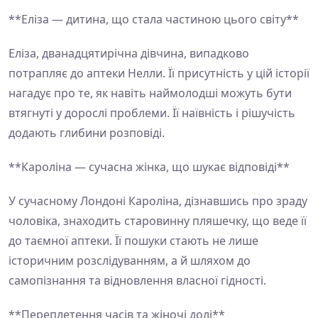
**Еліза — дитина, що стала частиною цього світу**
Еліза, дванадцятирічна дівчина, випадково
потрапляє до аптеки Нелли. Її присутність у цій історії
нагадує про те, як навіть наймолодші можуть бути
втягнуті у дорослі проблеми. Її наївність і рішучість
додають глибини розповіді.
**Кароліна — сучасна жінка, що шукає відповіді**
У сучасному Лондоні Кароліна, дізнавшись про зраду
чоловіка, знаходить старовинну пляшечку, що веде її
до таємної аптеки. Її пошуки стають не лише
історичним розслідуванням, а й шляхом до
самопізнання та відновлення власної гідності.
**Переплетення часів та жіночі долі**