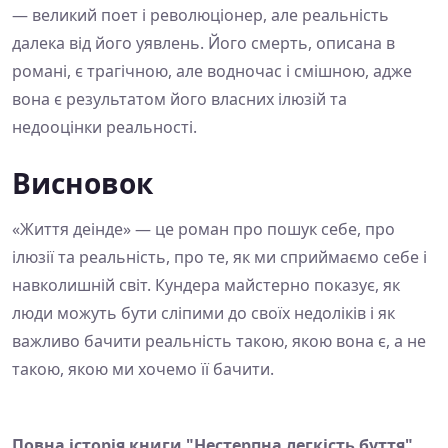
— великий поет і революціонер, але реальність
далека від його уявлень. Його смерть, описана в
романі, є трагічною, але водночас і смішною, адже
вона є результатом його власних ілюзій та
недооцінки реальності.
Висновок
«Життя деінде» — це роман про пошук себе, про
ілюзії та реальність, про те, як ми сприймаємо себе і
навколишній світ. Кундера майстерно показує, як
люди можуть бути сліпими до своїх недоліків і як
важливо бачити реальність такою, якою вона є, а не
такою, якою ми хочемо її бачити.
Повна історія книги "Нестерпна легкість буття"