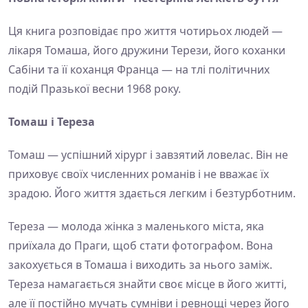
Ця книга розповідає про життя чотирьох людей —
лікаря Томаша, його дружини Терези, його коханки
Сабіни та її коханця Франца — на тлі політичних
подій Празької весни 1968 року.
Томаш і Тереза
Томаш — успішний хірург і завзятий ловелас. Він не
приховує своїх численних романів і не вважає їх
зрадою. Його життя здається легким і безтурботним.
Тереза — молода жінка з маленького міста, яка
приїхала до Праги, щоб стати фотографом. Вона
закохується в Томаша і виходить за нього заміж.
Тереза намагається знайти своє місце в його житті,
але її постійно мучать сумніви і ревнощі через його