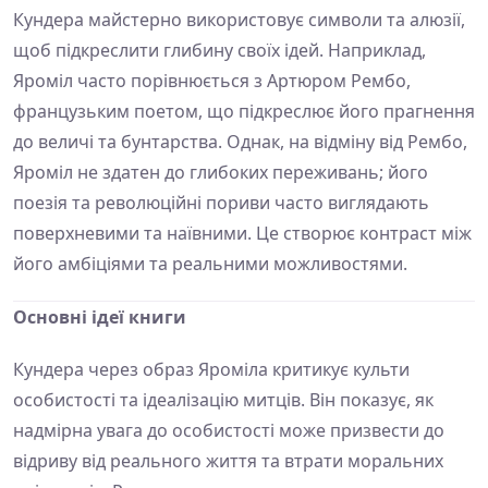
Кундера майстерно використовує символи та алюзії,
щоб підкреслити глибину своїх ідей. Наприклад,
Яроміл часто порівнюється з Артюром Рембо,
французьким поетом, що підкреслює його прагнення
до величі та бунтарства. Однак, на відміну від Рембо,
Яроміл не здатен до глибоких переживань; його
поезія та революційні пориви часто виглядають
поверхневими та наївними. Це створює контраст між
його амбіціями та реальними можливостями.
Основні ідеї книги
Кундера через образ Яроміла критикує культи
особистості та ідеалізацію митців. Він показує, як
надмірна увага до особистості може призвести до
відриву від реального життя та втрати моральних