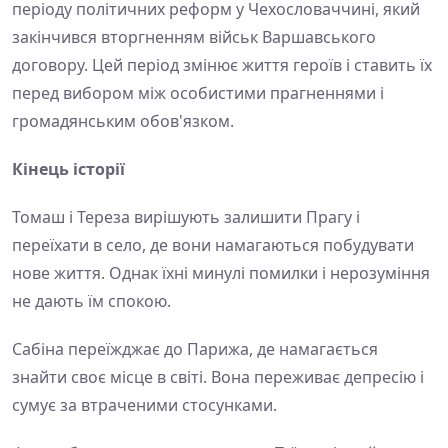
періоду політичних реформ у Чехословаччині, який
закінчився вторгненням військ Варшавського
договору. Цей період змінює життя героїв і ставить їх
перед вибором між особистими прагненнями і
громадянським обов'язком.
Кінець історії
Томаш і Тереза вирішують залишити Прагу і
переїхати в село, де вони намагаються побудувати
нове життя. Однак їхні минулі помилки і нерозуміння
не дають їм спокою.
Сабіна переїжджає до Парижа, де намагається
знайти своє місце в світі. Вона переживає депресію і
сумує за втраченими стосунками.