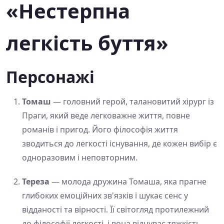
«Нестерпна
легкість буття»
Персонажі
Томаш
— головний герой, талановитий хірург із
Праги, який веде легковажне життя, повне
романів і пригод. Його філософія життя
зводиться до легкості існування, де кожен вибір є
одноразовим і неповторним.
Тереза
— молода дружина Томаша, яка прагне
глибоких емоційних зв'язків і шукає сенс у
відданості та вірності. Її світогляд протилежний
до філософії легкості, і вона відчуває тяжкість