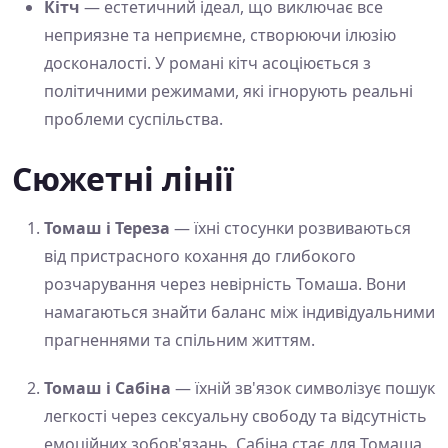
Кітч
— естетичний ідеал, що виключає все
неприязне та неприємне, створюючи ілюзію
досконалості. У романі кітч асоціюється з
політичними режимами, які ігнорують реальні
проблеми суспільства.
Сюжетні лінії
Томаш і Тереза
— їхні стосунки розвиваються
від пристрасного кохання до глибокого
розчарування через невірність Томаша. Вони
намагаються знайти баланс між індивідуальними
прагненнями та спільним життям.
Томаш і Сабіна
— їхній зв'язок символізує пошук
легкості через сексуальну свободу та відсутність
емоційних зобов'язань. Сабіна стає для Томаша