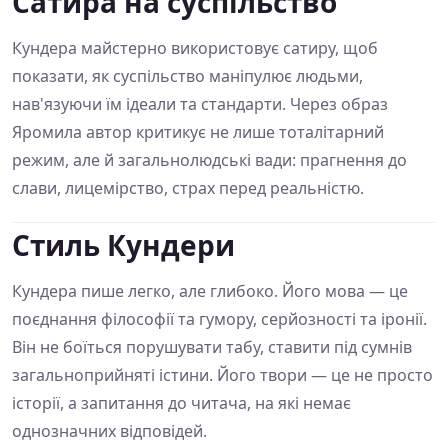
Сатира на суспільство
Кундера майстерно використовує сатиру, щоб
показати, як суспільство маніпулює людьми,
нав'язуючи їм ідеали та стандарти. Через образ
Яромила автор критикує не лише тоталітарний
режим, але й загальнолюдські вади: прагнення до
слави, лицемірство, страх перед реальністю.
Стиль Кундери
Кундера пише легко, але глибоко. Його мова — це
поєднання філософії та гумору, серйозності та іронії.
Він не боїться порушувати табу, ставити під сумнів
загальноприйняті істини. Його твори — це не просто
історії, а запитання до читача, на які немає
однозначних відповідей.