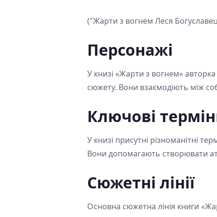
("Жарти з вогнем Леся Богуславе
Персонажі
У книзі «Жарти з вогнем» авторка
сюжету. Вони взаємодіють між соб
Ключові термін
У книзі присутні різноманітні те
Вони допомагають створювати атмо
Сюжетні лінії
Основна сюжетна лінія книги «Жа