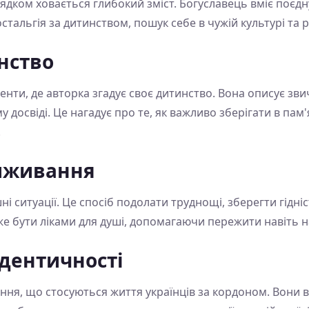
дком ховається глибокий зміст. Богуславець вміє поєдну
тальгія за дитинством, пошук себе в чужій культурі та 
нство
ти, де авторка згадує своє дитинство. Вона описує звича
 досвіді. Це нагадує про те, як важливо зберігати в пам'я
.
виживання
ні ситуації. Це спосіб подолати труднощі, зберегти гідніс
оже бути ліками для душі, допомагаючи пережити навіть
ідентичності
ння, що стосуються життя українців за кордоном. Вони 