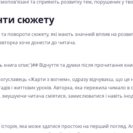
аємопов'язані та сприяють розвитку тем, порушених у тво
нти сюжету
и та повороти сюжету, які мають значний вплив на розв
 авторка хоче донести до читача.
ь книга опис')## Відчуття та думки після прочитання кн
Богуславець «Жарти з вогнем», одразу відчуваєш, що це 
гадів і життєвих уроків. Авторка, яка пережила чимало в
, змушуючи читача сміятися, замислюватися і навіть інод
а
історія, яка може здатися простою на перший погляд. А