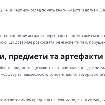
ць")# Вичерпний огляд понять книги «Жарти з вогнем» Л
 створює низку яскравих персонажів, кожен з яких має с
ою, що дозволяє розкривати різні аспекти тем, порушени
и, предмети та артефакти
рміни та предмети, що мають важливе значення для розу
сферу та підкреслюють основні ідеї, які авторка хоче 
рти з вогнем» зосереджена на певних подіях та ситуаці