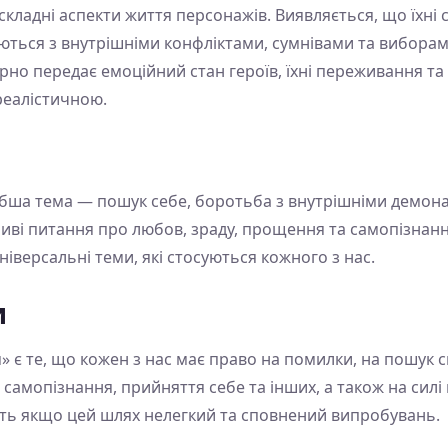
ладні аспекти життя персонажів. Виявляється, що їхні ст
ються з внутрішніми конфліктами, сумнівами та виборами
но передає емоційний стан героїв, їхні переживання та
реалістичною.
бша тема — пошук себе, боротьба з внутрішніми демона
ливі питання про любов, зраду, прощення та самопізнан
універсальні теми, які стосуються кожного з нас.
и
 є те, що кожен з нас має право на помилки, на пошук с
самопізнання, прийняття себе та інших, а також на силі
іть якщо цей шлях нелегкий та сповнений випробувань.