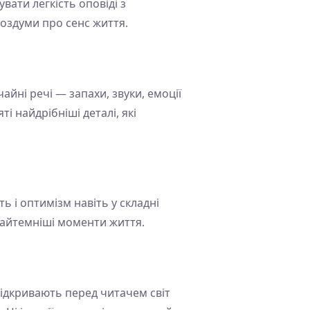
вати легкість оповіді з
роздуми про сенс життя.
йні речі — запахи, звуки, емоції
ті найдрібніші деталі, які
ть і оптимізм навіть у складні
 найтемніші моменти життя.
відкривають перед читачем світ