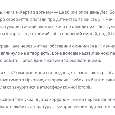
ь книга')«Жарти з вогнем» — це збірка оповідань Лесі Бо
про своє життя, спогади про дитинство та юність у Німечч
ють гумористичний відтінок, хоча не обходиться і без сум
а історія — це окремий світ, сповнений емоцій, подій і 
раїні, але через життєві обставини опинилася в Німеччин
 вплинуло на її творчість. Вона володіє надзвичайною па
що робить її оповідання живими та реалістичними.
ься з 47 гумористичних оповідань, які охоплюють різні а
ує гумор з гіркотою, створюючи глибокі та багатогранні 
легко зануритися в атмосферу кожної історії.
иться життям українців за кордоном, їхніми переживання
тим, хто любить літературу з гумористичним підтекстом,