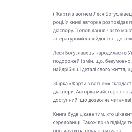
('Жарти з вогнем Леся Богуславец
році. У книзі авторка розповідає 
діаспору. Її оповідання часто ма
літературний калейдоскоп, де кожн
Леся Богуславець народилася в Ук
подорожей і змін, що, безумовно,
найдрібніші деталі свого життя, 
Збірка «Жарти з вогнем» складаєт
діаспори. Авторка майстерно поєдн
доступний, що дозволяє читачеві 
Книга буде цікава тим, хто цікав
середовищі. Також вона підійде 
поглянути на складні ситуації.