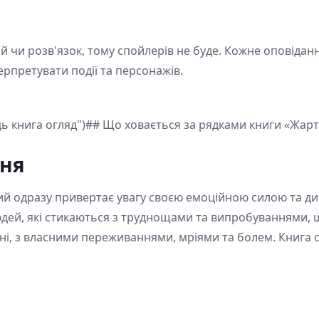
ій чи розв'язок, тому спойлерів не буде. Кожне оповідан
ерпретувати події та персонажів.
ь книга огляд")## Що ховається за рядками книги «Жарт
ння
кий одразу привертає увагу своєю емоційною силою та 
юдей, які стикаються з труднощами та випробуваннями, шу
чні, з власними переживаннями, мріями та болем. Книга 