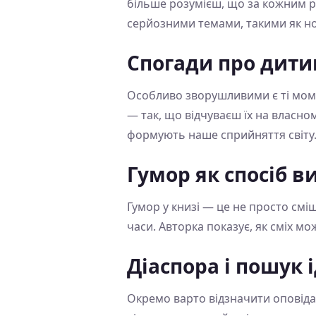
більше розумієш, що за кожним ря
серйозними темами, такими як нос
Спогади про дити
Особливо зворушливими є ті момен
— так, що відчуваєш їх на власному
формують наше сприйняття світу
Гумор як спосіб 
Гумор у книзі — це не просто сміш
часи. Авторка показує, як сміх м
Діаспора і пошук 
Окремо варто відзначити оповіда