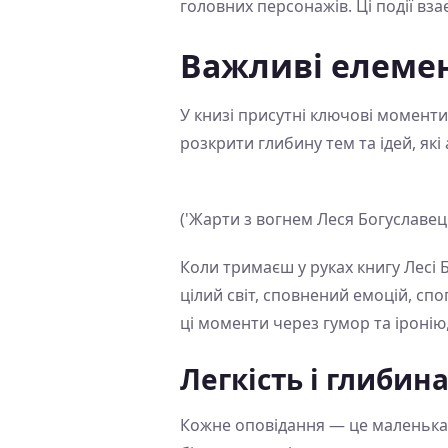
головних персонажів. Ці події вз
Важливі елеме
У книзі присутні ключові момент
розкрити глибину тем та ідей, які
('Жарти з вогнем Леся Богуславец
Коли тримаєш у руках книгу Лесі 
цілий світ, сповнений емоцій, спо
ці моменти через гумор та іронію
Легкість і глибин
Кожне оповідання — це маленька 