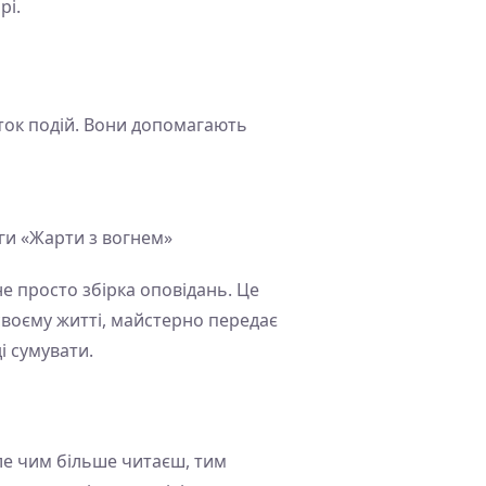
рі.
иток подій. Вони допомагають
иги «Жарти з вогнем»
не просто збірка оповідань. Це
 своєму житті, майстерно передає
і сумувати.
ле чим більше читаєш, тим