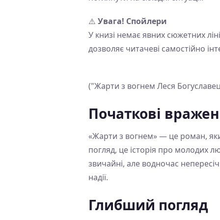
⚠️
Увага! Спойлери
У книзі немає явних сюжетних лін
дозволяє читачеві самостійно інт
("Жарти з вогнем Леся Богуславец
Початкові враже
«Жарти з вогнем» — це роман, я
погляд, це історія про молодих л
звичайні, але водночас непересі
надії.
Глибший погляд