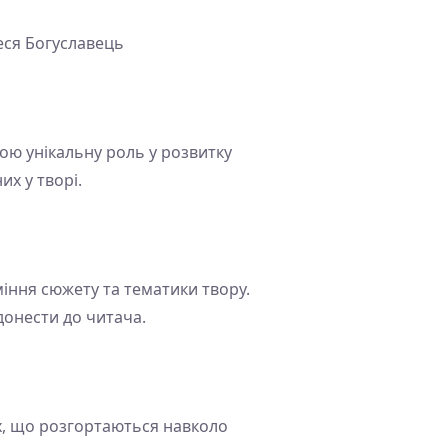
еся Богуславець
вою унікальну роль у розвитку
х у творі.
міння сюжету та тематики твору.
донести до читача.
ях, що розгортаються навколо