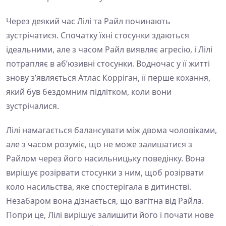
Через деякий час Лілі та Райл починають
зустрічатися. Спочатку їхні стосунки здаються
ідеальними, але з часом Райл виявляє агресію, і Лілі
потрапляє в аб’юзивні стосунки. Водночас у її житті
знову з’являється Атлас Корріган, її перше кохання,
який був бездомним підлітком, коли вони
зустрічалися.
Лілі намагається балансувати між двома чоловіками,
але з часом розуміє, що не може залишатися з
Райлом через його насильницьку поведінку. Вона
вирішує розірвати стосунки з ним, щоб розірвати
коло насильства, яке спостерігала в дитинстві.
Незабаром вона дізнається, що вагітна від Райла.
Попри це, Лілі вирішує залишити його і почати нове