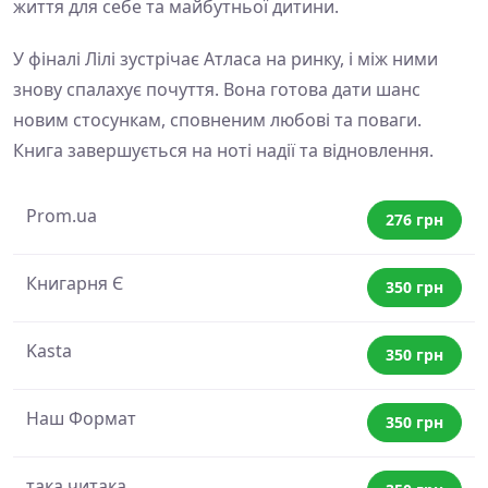
життя для себе та майбутньої дитини.
У фіналі Лілі зустрічає Атласа на ринку, і між ними
знову спалахує почуття. Вона готова дати шанс
новим стосункам, сповненим любові та поваги.
Книга завершується на ноті надії та відновлення.
Prom.ua
276 грн
Книгарня Є
350 грн
Kasta
350 грн
Наш Формат
350 грн
така читака