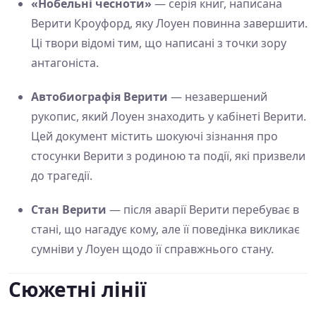
«Нобельні чесноти»
— серія книг, написана
Верити Кроуфорд, яку Лоуен повинна завершити.
Ці твори відомі тим, що написані з точки зору
антагоніста.
Автобиографія Верити
— незавершений
рукопис, який Лоуен знаходить у кабінеті Верити.
Цей документ містить шокуючі зізнання про
стосунки Верити з родиною та події, які призвели
до трагедії.
Стан Верити
— після аварії Верити перебуває в
стані, що нагадує кому, але її поведінка викликає
сумніви у Лоуен щодо її справжнього стану.
Сюжетні лінії