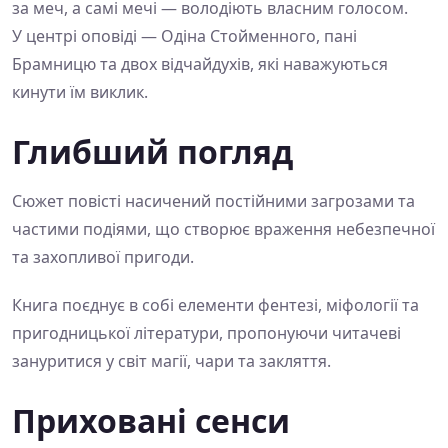
за меч, а самі мечі — володіють власним голосом.
У центрі оповіді — Одіна Стойменного, пані
Брамницю та двох відчайдухів, які наважуються
кинути їм виклик.
Глибший погляд
Сюжет повісті насичений постійними загрозами та
частими подіями, що створює враження небезпечної
та захопливої пригоди.
Книга поєднує в собі елементи фентезі, міфології та
пригодницької літератури, пропонуючи читачеві
зануритися у світ магії, чари та закляття.
Приховані сенси