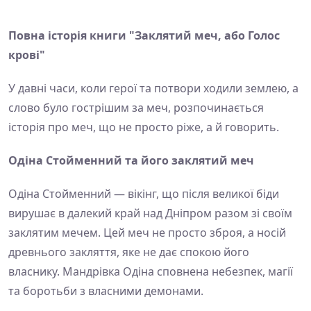
Повна історія книги "Заклятий меч, або Голос
крові"
У давні часи, коли герої та потвори ходили землею, а
слово було гострішим за меч, розпочинається
історія про меч, що не просто ріже, а й говорить.
Одіна Стойменний та його заклятий меч
Одіна Стойменний — вікінг, що після великої біди
вирушає в далекий край над Дніпром разом зі своїм
заклятим мечем. Цей меч не просто зброя, а носій
древнього закляття, яке не дає спокою його
власнику. Мандрівка Одіна сповнена небезпек, магії
та боротьби з власними демонами.