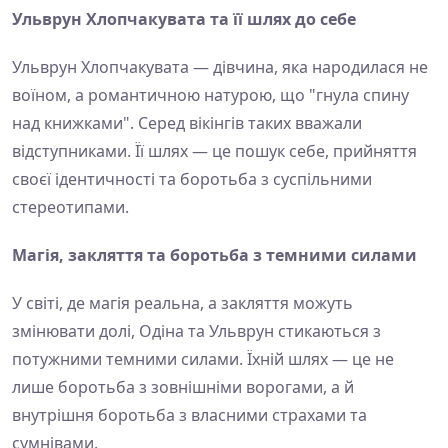
Ульврун Хлопчакувата та її шлях до себе
Ульврун Хлопчакувата — дівчина, яка народилася не
воїном, а романтичною натурою, що "гнула спину
над книжками". Серед вікінгів таких вважали
відступниками. Її шлях — це пошук себе, прийняття
своєї ідентичності та боротьба з суспільними
стереотипами.
Магія, закляття та боротьба з темними силами
У світі, де магія реальна, а закляття можуть
змінювати долі, Одіна та Ульврун стикаються з
потужними темними силами. Їхній шлях — це не
лише боротьба з зовнішніми ворогами, а й
внутрішня боротьба з власними страхами та
сумнівами.