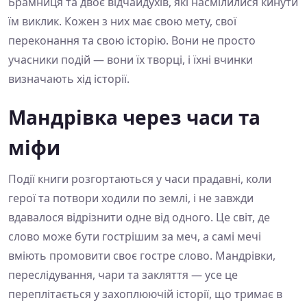
Брамниця та двоє відчайдухів, які насмілилися кинути
їм виклик. Кожен з них має свою мету, свої
переконання та свою історію. Вони не просто
учасники подій — вони їх творці, і їхні вчинки
визначають хід історії.
Мандрівка через часи та
міфи
Події книги розгортаються у часи прадавні, коли
герої та потвори ходили по землі, і не завжди
вдавалося відрізнити одне від одного. Це світ, де
слово може бути гострішим за меч, а самі мечі
вміють промовити своє гостре слово. Мандрівки,
переслідування, чари та закляття — усе це
переплітається у захоплюючій історії, що тримає в