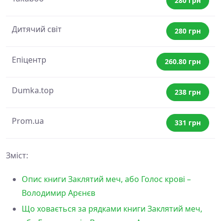
280 грн
Дитячий світ
280 грн
Епіцентр
260.80 грн
Dumka.top
238 грн
Prom.ua
331 грн
Зміст:
Опис книги Заклятий меч, або Голос крові –
Володимир Арєнєв
Що ховається за рядками книги Заклятий меч,