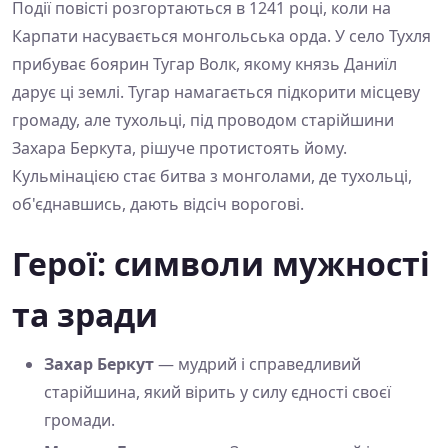
Події повісті розгортаються в 1241 році, коли на
Карпати насувається монгольська орда. У село Тухля
прибуває боярин Тугар Волк, якому князь Даниїл
дарує ці землі. Тугар намагається підкорити місцеву
громаду, але тухольці, під проводом старійшини
Захара Беркута, рішуче протистоять йому.
Кульмінацією стає битва з монголами, де тухольці,
об'єднавшись, дають відсіч ворогові.
Герої: символи мужності
та зради
Захар Беркут
— мудрий і справедливий
старійшина, який вірить у силу єдності своєї
громади.