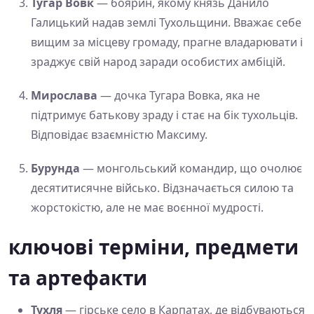
Тугар Вовк
— боярин, якому князь Данило
Галицький надав землі Тухольщини. Вважає себе
вищим за місцеву громаду, прагне владарювати і
зраджує свій народ заради особистих амбіцій.
Мирослава
— дочка Тугара Вовка, яка не
підтримує батькову зраду і стає на бік тухольців.
Відповідає взаємністю Максиму.
Бурунда
— монгольський командир, що очолює
десятитисячне військо. Відзначається силою та
жорстокістю, але не має воєнної мудрості.
ключові терміни, предмети
та артефакти
Тухля
— гірське село в Карпатах, де відбуваються