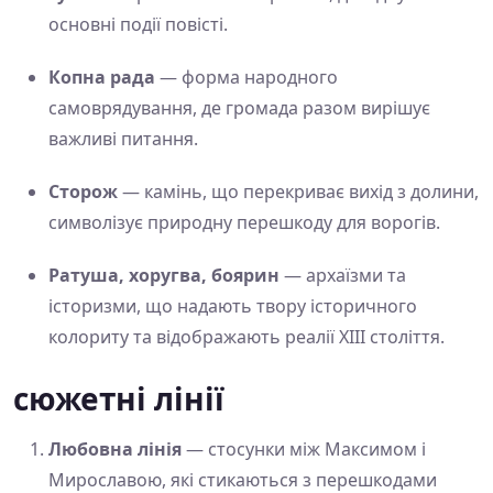
основні події повісті.
Копна рада
— форма народного
самоврядування, де громада разом вирішує
важливі питання.
Сторож
— камінь, що перекриває вихід з долини,
символізує природну перешкоду для ворогів.
Ратуша, хоругва, боярин
— архаїзми та
історизми, що надають твору історичного
колориту та відображають реалії XIII століття.
сюжетні лінії
Любовна лінія
— стосунки між Максимом і
Мирославою, які стикаються з перешкодами