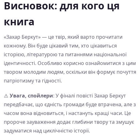
Висновок: для кого ця
книга
«Захар Беркут» — це твір, який варто прочитати
кожному. Він буде цікавий тим, хто цікавиться
історією, літературою та питаннями національної
ідентичності. Особливо корисно ознайомитися з цим
твором молодим людям, оскільки він формує почуття
патріотизму та гідності.
⚠️
Увага, спойлери
: У фіналі повісті Захар Беркут
передбачає, що єдність громади буде втрачена, але з
часом вона відновиться, і настануть кращі часи. Це
пророче зауваження додає глибини твору та змушує
задуматися над циклічністю історії.