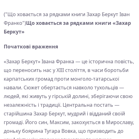
("Що ховається за рядками книги Захар Беркут Іван
Франко")
Що ховається за рядками книги «Захар
Беркут»
Початкові враження
«Захар Беркут» Івана Франка — це історична повість,
що переносить нас у XIII століття, в часи боротьби
карпатських громад проти монголо-татарської
навали. Сюжет обертається навколо тухольців —
людей, які живуть у гірській долині, зберігаючи свою
незалежність і традиції. Центральна постать —
старійшина Захар Беркут, мудрий і відданий своїй
громаді. Його син, Максим, закохується в Мирославу,
доньку боярина Тугара Вовка, що призводить до