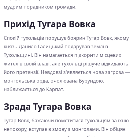
мудрим порадником громади.
Прихід Тугара Вовка
Спокій тухольців порушує боярин Тугар Вовк, якому
князь Данило Галицький подарував землі в
Тухольщині. Він намагається підкорити місцевих
жителів своїй владі, але тухольці рішуче відкидають
його претензії. Невдовзі з'являється нова загроза —
монгольська орда, очолювана Бурундою,
наближається до Карпат.
Зрада Тугара Вовка
Тугар Вовк, бажаючи помститися тухольцям за їхню
непокору, вступає в змову з монголами. Він обіцяє