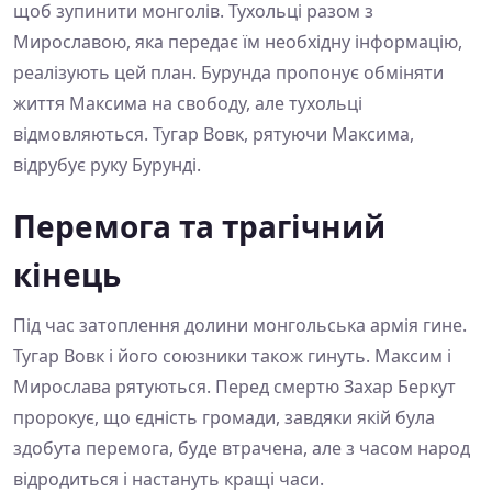
щоб зупинити монголів. Тухольці разом з
Мирославою, яка передає їм необхідну інформацію,
реалізують цей план. Бурунда пропонує обміняти
життя Максима на свободу, але тухольці
відмовляються. Тугар Вовк, рятуючи Максима,
відрубує руку Бурунді.
Перемога та трагічний
кінець
Під час затоплення долини монгольська армія гине.
Тугар Вовк і його союзники також гинуть. Максим і
Мирослава рятуються. Перед смертю Захар Беркут
пророкує, що єдність громади, завдяки якій була
здобута перемога, буде втрачена, але з часом народ
відродиться і настануть кращі часи.