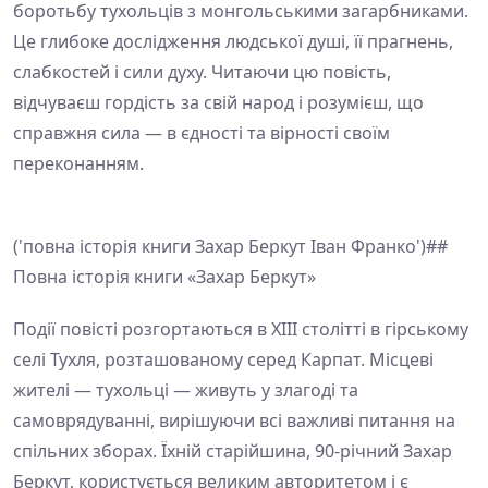
боротьбу тухольців з монгольськими загарбниками.
Це глибоке дослідження людської душі, її прагнень,
слабкостей і сили духу. Читаючи цю повість,
відчуваєш гордість за свій народ і розумієш, що
справжня сила — в єдності та вірності своїм
переконанням.
('повна історія книги Захар Беркут Іван Франко')##
Повна історія книги «Захар Беркут»
Події повісті розгортаються в XIII столітті в гірському
селі Тухля, розташованому серед Карпат. Місцеві
жителі — тухольці — живуть у злагоді та
самоврядуванні, вирішуючи всі важливі питання на
спільних зборах. Їхній старійшина, 90-річний Захар
Беркут, користується великим авторитетом і є