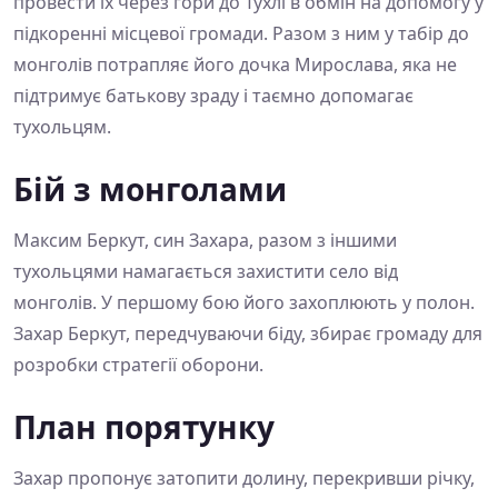
провести їх через гори до Тухлі в обмін на допомогу у
підкоренні місцевої громади. Разом з ним у табір до
монголів потрапляє його дочка Мирослава, яка не
підтримує батькову зраду і таємно допомагає
тухольцям.
Бій з монголами
Максим Беркут, син Захара, разом з іншими
тухольцями намагається захистити село від
монголів. У першому бою його захоплюють у полон.
Захар Беркут, передчуваючи біду, збирає громаду для
розробки стратегії оборони.
План порятунку
Захар пропонує затопити долину, перекривши річку,