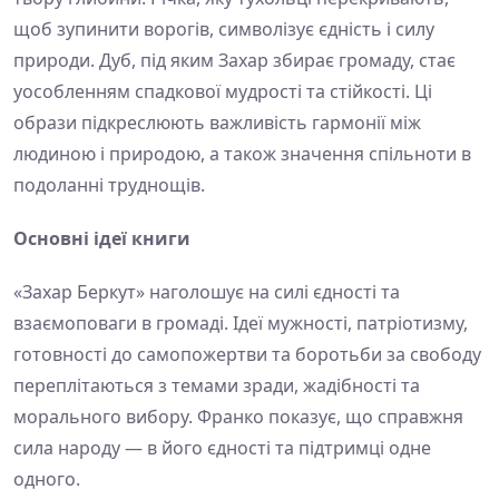
щоб зупинити ворогів, символізує єдність і силу
природи. Дуб, під яким Захар збирає громаду, стає
уособленням спадкової мудрості та стійкості. Ці
образи підкреслюють важливість гармонії між
людиною і природою, а також значення спільноти в
подоланні труднощів.
Основні ідеї книги
«Захар Беркут» наголошує на силі єдності та
взаємоповаги в громаді. Ідеї мужності, патріотизму,
готовності до самопожертви та боротьби за свободу
переплітаються з темами зради, жадібності та
морального вибору. Франко показує, що справжня
сила народу — в його єдності та підтримці одне
одного.