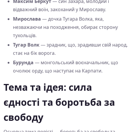
Максим Беркут
— син Захара, молодий і
відважний воїн, закоханий у Мирославу.
Мирослава
— дочка Тугара Волка, яка,
незважаючи на походження, обирає сторону
тухольців.
Тугар Волк
— зрадник, що, зрадивши свій народ,
стає на бік ворога.
Бурунда
— монгольський воєначальник, що
очолює орду, що наступає на Карпати.
Тема та ідея: сила
єдності та боротьба за
свободу
Основна тема повісті — боротьба за свободу та