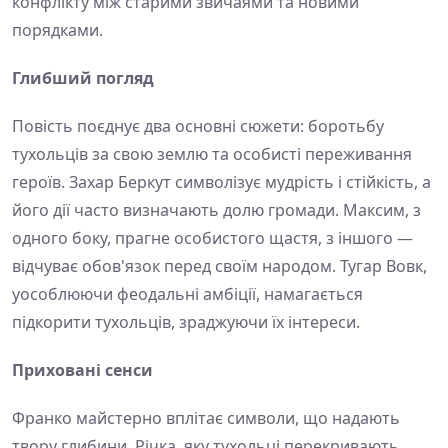
конфлікту між старими звичаями та новими
порядками.
Глибший погляд
Повість поєднує два основні сюжети: боротьбу
тухольців за свою землю та особисті переживання
героїв. Захар Беркут символізує мудрість і стійкість, а
його дії часто визначають долю громади. Максим, з
одного боку, прагне особистого щастя, з іншого —
відчуває обов'язок перед своїм народом. Тугар Вовк,
уособлюючи феодальні амбіції, намагається
підкорити тухольців, зраджуючи їх інтереси.
Приховані сенси
Франко майстерно вплітає символи, що надають
твору глибини. Річка, яку тухольці перекривають,