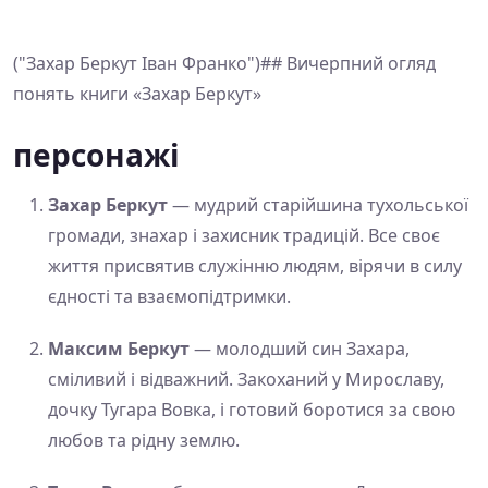
("Захар Беркут Іван Франко")## Вичерпний огляд
понять книги «Захар Беркут»
персонажі
Захар Беркут
— мудрий старійшина тухольської
громади, знахар і захисник традицій. Все своє
життя присвятив служінню людям, вірячи в силу
єдності та взаємопідтримки.
Максим Беркут
— молодший син Захара,
сміливий і відважний. Закоханий у Мирославу,
дочку Тугара Вовка, і готовий боротися за свою
любов та рідну землю.