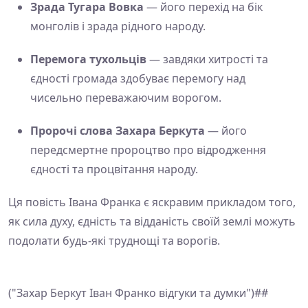
Зрада Тугара Вовка
— його перехід на бік
монголів і зрада рідного народу.
Перемога тухольців
— завдяки хитрості та
єдності громада здобуває перемогу над
чисельно переважаючим ворогом.
Пророчі слова Захара Беркута
— його
передсмертне пророцтво про відродження
єдності та процвітання народу.
Ця повість Івана Франка є яскравим прикладом того,
як сила духу, єдність та відданість своїй землі можуть
подолати будь-які труднощі та ворогів.
("Захар Беркут Іван Франко відгуки та думки")##