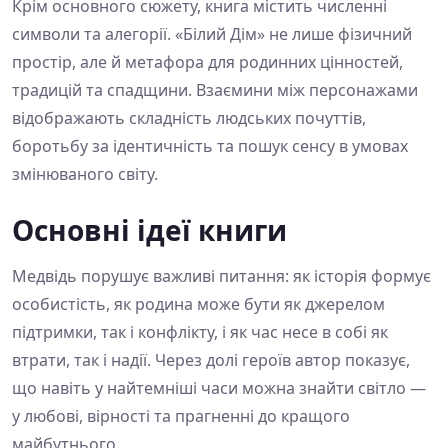
Крім основного сюжету, книга містить численні
символи та алегорії. «Білий Дім» не лише фізичний
простір, але й метафора для родинних цінностей,
традицій та спадщини. Взаємини між персонажами
відображають складність людських почуттів,
боротьбу за ідентичність та пошук сенсу в умовах
змінюваного світу.
Основні ідеї книги
Медвідь порушує важливі питання: як історія формує
особистість, як родина може бути як джерелом
підтримки, так і конфлікту, і як час несе в собі як
втрати, так і надії. Через долі героїв автор показує,
що навіть у найтемніші часи можна знайти світло —
у любові, вірності та прагненні до кращого
майбутнього.