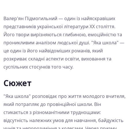
Валер'ян Підмогильний — один із найяскравіших
представників української літератури ХХ століття.
Його твори вирізняються глибиною, емоційністю та
проникливим аналізом людської душі. "Яка школа" —
це один із його найвідоміших романів, який
розкриває складні аспекти освіти, виховання та
суспільних стосунків того часу.
Сюжет
"Яка школа" розповідає про життя молодого вчителя,
який потрапляє до провінційної школи. Він
стикається з різноманітними труднощами:
відсутність належних умов для навчання, байдужість
учнів та непорозуміння з колегами. Через призму