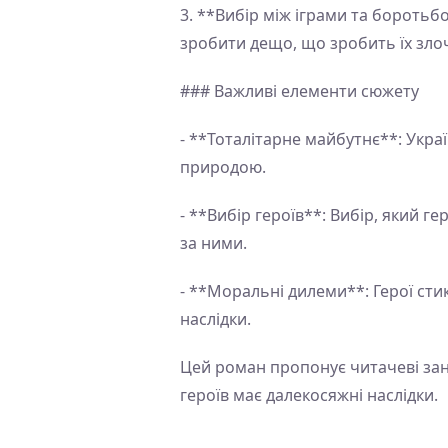
3. **Вибір між іграми та боротьб
зробити дещо, що зробить їх зло
### Важливі елементи сюжету
- **Тоталітарне майбутнє**: Укр
природою.
- **Вибір героїв**: Вибір, який г
за ними.
- **Моральні дилеми**: Герої ст
наслідки.
Цей роман пропонує читачеві зану
героїв має далекосяжні наслідки.