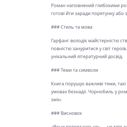
Роман наповнений глибокими розд
готові йти заради порятунку або з
### Стиль та мова
Гарфанг володіє майстерністю ст
повністю зануритися у світ герої
унікальний літературний досвід.
### Теми та символи
Книга порушує важливі теми, такі
умовах безнадії. Чорнобиль у ром
змін.
### Висновок
«Вони повертаються» — це твір дл