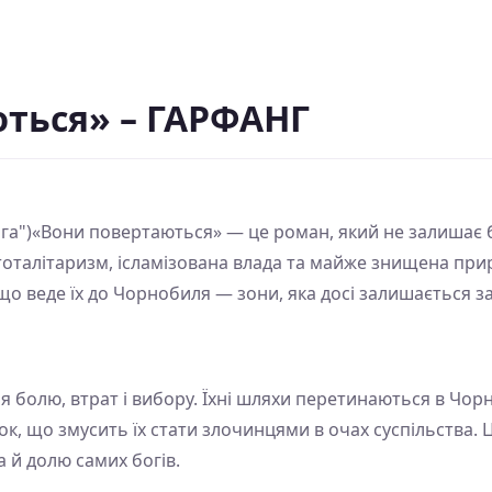
ться» – ГАРФАНГ
га")«Вони повертаються» — це роман, який не залишає
 тоталітаризм, ісламізована влада та майже знищена при
 що веде їх до Чорнобиля — зони, яка досі залишається 
ія болю, втрат і вибору. Їхні шляхи перетинаються в Чор
ок, що змусить їх стати злочинцями в очах суспільства. 
 й долю самих богів.