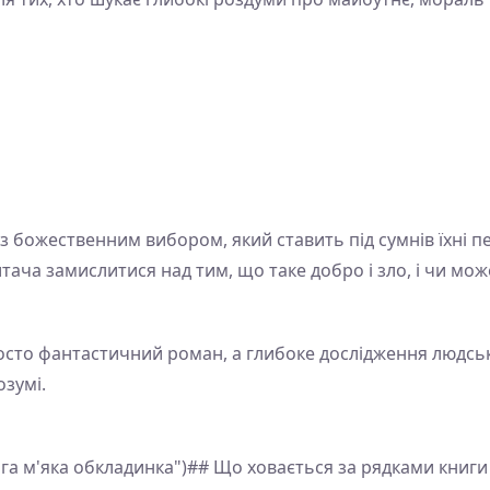
 з божественним вибором, який ставить під сумнів їхні 
ача замислитися над тим, що таке добро і зло, і чи мо
сто фантастичний роман, а глибоке дослідження людськ
озумі.
га м'яка обкладинка")## Що ховається за рядками книг