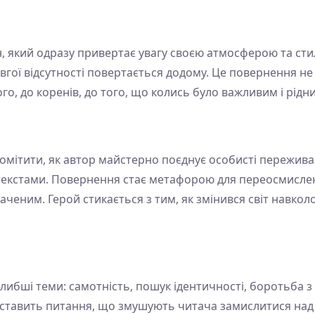
 який одразу привертає увагу своєю атмосферою та стил
вгої відсутності повертається додому. Це повернення н
о, до коренів, до того, що колись було важливим і рідн
омітити, як автор майстерно поєднує особисті пережив
текстами. Повернення стає метафорою для переосмислен
аченим. Герой стикається з тим, як змінився світ навколо 
глибші теми: самотність, пошук ідентичності, боротьба 
ше ставить питання, що змушують читача замислитися на