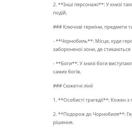
2. **Інші персонажі**: У книзі т
подій.
### Ключові терміни, предмети т
- **Чорнобиль**: Місце, куди гер
забороненої зони, де стикаються
- **Боги**: У книзі боги виступаю
самих богів.
### Сюжетні лінії
1. **Особисті трагедії**: Кожен 
2. **Подорож до Чорнобиля**: Ге
рішення.