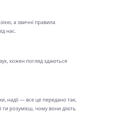
зією, а звичні правила
ід нас.
вук, кожен погляд здаються
и, надії — все це передано так,
 і ти розумієш, чому вони діють