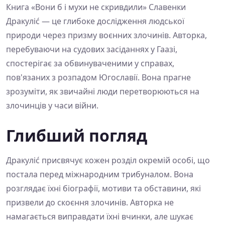
Книга «Вони б і мухи не скривдили» Славенки
Дракуліć — це глибоке дослідження людської
природи через призму воєнних злочинів. Авторка,
перебуваючи на судових засіданнях у Гаазі,
спостерігає за обвинуваченими у справах,
пов'язаних з розпадом Югославії. Вона прагне
зрозуміти, як звичайні люди перетворюються на
злочинців у часи війни.
Глибший погляд
Дракуліć присвячує кожен розділ окремій особі, що
постала перед міжнародним трибуналом. Вона
розглядає їхні біографії, мотиви та обставини, які
призвели до скоєння злочинів. Авторка не
намагається виправдати їхні вчинки, але шукає