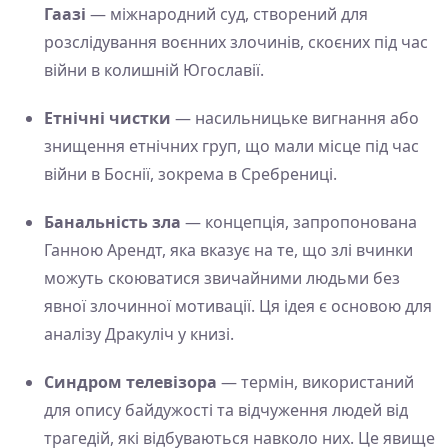
Гаазі
— міжнародний суд, створений для
розслідування воєнних злочинів, скоєних під час
війни в колишній Югославії.
Етнічні чистки
— насильницьке вигнання або
знищення етнічних груп, що мали місце під час
війни в Боснії, зокрема в Сребрениці.
Банальність зла
— концепція, запропонована
Ганною Арендт, яка вказує на те, що злі вчинки
можуть скоюватися звичайними людьми без
явної злочинної мотивації. Ця ідея є основою для
аналізу Дракуліч у книзі.
Синдром телевізора
— термін, використаний
для опису байдужості та відчуження людей від
трагедій, які відбуваються навколо них. Це явище