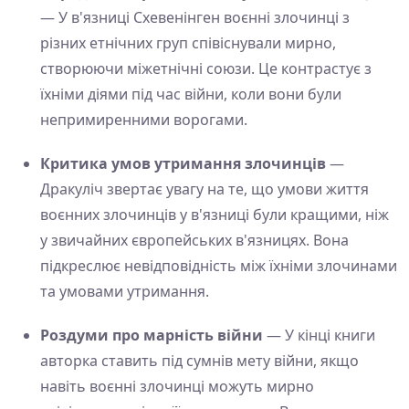
— У в'язниці Схевенінген воєнні злочинці з
різних етнічних груп співіснували мирно,
створюючи міжетнічні союзи. Це контрастує з
їхніми діями під час війни, коли вони були
непримиренними ворогами.
Критика умов утримання злочинців
—
Дракуліч звертає увагу на те, що умови життя
воєнних злочинців у в'язниці були кращими, ніж
у звичайних європейських в'язницях. Вона
підкреслює невідповідність між їхніми злочинами
та умовами утримання.
Роздуми про марність війни
— У кінці книги
авторка ставить під сумнів мету війни, якщо
навіть воєнні злочинці можуть мирно