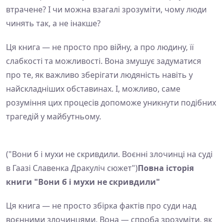
втрачене? І чи можна взагалі зрозуміти, чому люди
чинять так, а не інакше?
Ця книга — не просто про війну, а про людину, її
слабкості та можливості. Вона змушує задуматися
про те, як важливо зберігати людяність навіть у
найскладніших обставинах. І, можливо, саме
розуміння цих процесів допоможе уникнути подібних
трагедій у майбутньому.
("Вони б і мухи не скривдили. Воєнні злочинці на суді
в Гаазі Славенка Дракуліч сюжет")
Повна історія
книги "Вони б і мухи не скривдили"
Ця книга — не просто збірка фактів про суди над
воєнними злочинцями. Вона — спроба зрозуміти, як