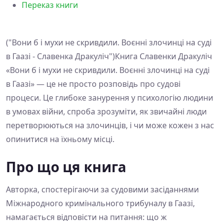
Переказ книги
("Вони б і мухи не скривдили. Воєнні злочинці на суді
в Гаазі - Славенка Дракуліч")Книга Славенки Дракуліч
«Вони б і мухи не скривдили. Воєнні злочинці на суді
в Гаазі» — це не просто розповідь про судові
процеси. Це глибоке занурення у психологію людини
в умовах війни, спроба зрозуміти, як звичайні люди
перетворюються на злочинців, і чи може кожен з нас
опинитися на їхньому місці.
Про що ця книга
Авторка, спостерігаючи за судовими засіданнями
Міжнародного кримінального трибуналу в Гаазі,
намагається відповісти на питання: що ж