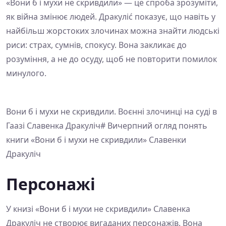
«Вони б і мухи не скривдили» — це спроба зрозуміти,
як війна змінює людей. Дракуліć показує, що навіть у
найбільш жорстоких злочинах можна знайти людські
риси: страх, сумнів, спокусу. Вона закликає до
розуміння, а не до осуду, щоб не повторити помилок
минулого.
Вони б і мухи не скривдили. Воєнні злочинці на суді в
Гаазі Славенка Дракуліч# Вичерпний огляд понять
книги «Вони б і мухи не скривдили» Славенки
Дракуліч
Персонажі
У книзі «Вони б і мухи не скривдили» Славенка
Дракуліч не створює вигаданих персонажів. Вона