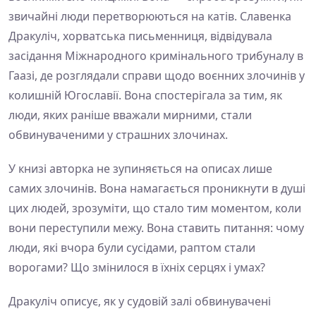
звичайні люди перетворюються на катів. Славенка
Дракуліч, хорватська письменниця, відвідувала
засідання Міжнародного кримінального трибуналу в
Гаазі, де розглядали справи щодо воєнних злочинів у
колишній Югославії. Вона спостерігала за тим, як
люди, яких раніше вважали мирними, стали
обвинуваченими у страшних злочинах.
У книзі авторка не зупиняється на описах лише
самих злочинів. Вона намагається проникнути в душі
цих людей, зрозуміти, що стало тим моментом, коли
вони переступили межу. Вона ставить питання: чому
люди, які вчора були сусідами, раптом стали
ворогами? Що змінилося в їхніх серцях і умах?
Дракуліч описує, як у судовій залі обвинувачені