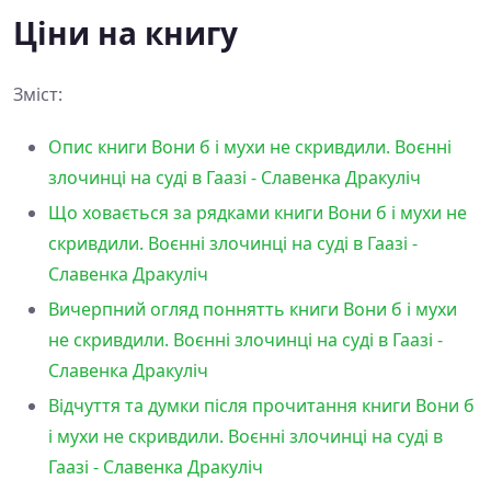
Ціни на книгу
Зміст:
Опис книги Вони б і мухи не скривдили. Воєнні
злочинці на суді в Гаазі - Славенка Дракуліч
Що ховається за рядками книги Вони б і мухи не
скривдили. Воєнні злочинці на суді в Гаазі -
Славенка Дракуліч
Вичерпний огляд поннятть книги Вони б і мухи
не скривдили. Воєнні злочинці на суді в Гаазі -
Славенка Дракуліч
Відчуття та думки після прочитання книги Вони б
і мухи не скривдили. Воєнні злочинці на суді в
Гаазі - Славенка Дракуліч