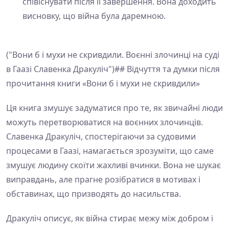
співіснувати після її завершення. Вона доходить
висновку, що війна була даремною.
("Вони б і мухи не скривдили. Воєнні злочинці на суді
в Гаазі Славенка Дракуліч")## Відчуття та думки після
прочитання книги «Вони б і мухи не скривдили»
Ця книга змушує задуматися про те, як звичайні люди
можуть перетворюватися на воєнних злочинців.
Славенка Дракуліч, спостерігаючи за судовими
процесами в Гаазі, намагається зрозуміти, що саме
змушує людину скоїти жахливі вчинки. Вона не шукає
виправдань, але прагне розібратися в мотивах і
обставинах, що призводять до насильства.
Дракуліч описує, як війна стирає межу між добром і