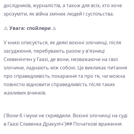
дослідників, журналістів, а також для всіх, хто хоче
зрозуміти, як війна змінює людей і суспільства.
⚠️
Увага: спойлери
⚠️
У книзі описується, як деякі воєнні злочинці, після
засудження, перебувають разом у в'язниці
Схевенінген у Гаазі, де вони, незважаючи на свої
злочини, ладнають між собою. Це викликає питання
про справедливість покарання та про те, чи можна
повністю відновити справедливість після таких
жахливих вчинків.
('Вони б і мухи не скривдили. Воєнні злочинці на суді
в Гаазі Славенка Дракуліч')## Початкові враження