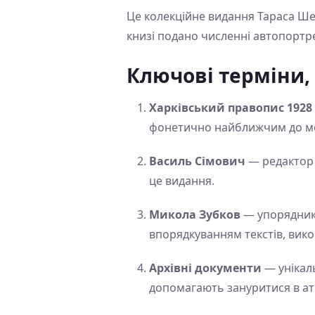
Це колекційне видання Тараса Шев
книзі подано численні автопортре
Ключові терміни,
Харківський правопис 1928
фонетично найближчим до мо
Василь Сімович
— редактор 
це видання.
Микола Зубков
— упорядник 
впорядкуванням текстів, вико
Архівні документи
— унікаль
допомагають зануритися в ат