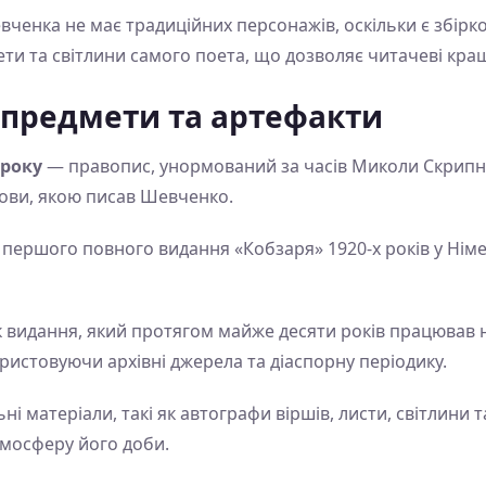
ченка не має традиційних персонажів, оскільки є збірко
ти та світлини самого поета, що дозволяє читачеві кращ
 предмети та артефакти
 року
— правопис, унормований за часів Миколи Скрипни
ви, якою писав Шевченко.
першого повного видання «Кобзаря» 1920-х років у Німе
видання, який протягом майже десяти років працював 
ристовуючи архівні джерела та діаспорну періодику.
ні матеріали, такі як автографи віршів, листи, світлин
мосферу його доби.