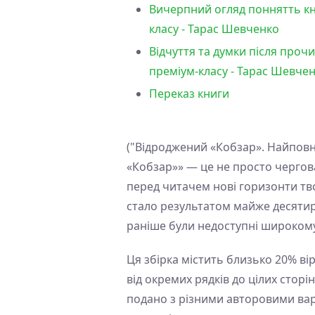
Вичерпний огляд поннятть кн
класу - Тарас Шевченко
Відчуття та думки після проч
преміум-класу - Тарас Шевче
Переказ книги
("Відроджений «Кобзар». Найповн
«Кобзар»» — це не просто чергов
перед читачем нові горизонти тво
стало результатом майже десятирі
раніше були недоступні широкому
Ця збірка містить близько 20% ві
від окремих рядків до цілих сторі
подано з різними авторовими вар