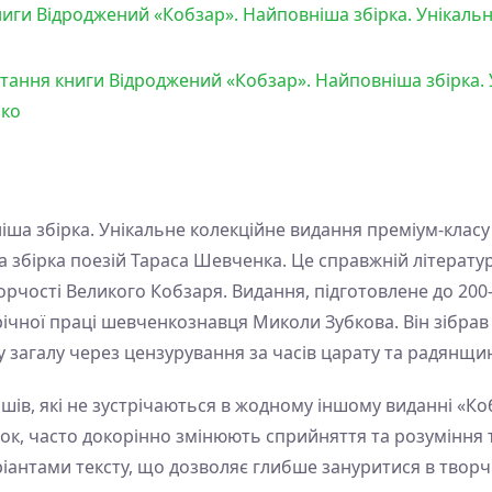
иги Відроджений «Кобзар». Найповніша збірка. Унікальн
итання книги Відроджений «Кобзар». Найповніша збірка.
нко
іша збірка. Унікальне колекційне видання преміум-клас
а збірка поезій Тараса Шевченка. Це справжній літерату
рчості Великого Кобзаря. Видання, підготовлене до 200-
чної праці шевченкознавця Миколи Зубкова. Він зібрав і
 загалу через цензурування за часів царату та радянщи
ршів, які не зустрічаються в жодному іншому виданні «Ко
нок, часто докорінно змінюють сприйняття та розуміння т
іантами тексту, що дозволяє глибше зануритися в твор