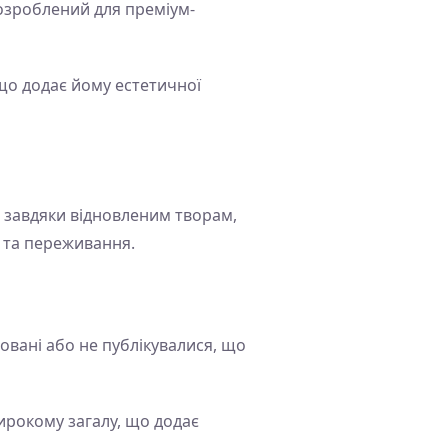
розроблений для преміум-
що додає йому естетичної
, завдяки відновленим творам,
 та переживання.
ровані або не публікувалися, що
рокому загалу, що додає