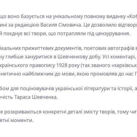
що воно базується на унікальному повному виданку «Коб
чині за редакцією Василя Сімовича. Це дозволило відтв
 поєднує всі твори, що потрапляли під цензурування.
кальних прижиттєвих документів, поетових автографів вір
у глибше зануритися в Шевченкову добу. Усі коментарі, 
раїнського правопису 1928 року (так званого «харківсь
фонетично найближчим до мови, якою промовляв до нас 
ом для поціновувачів української літератури та історії,
орчість Тараса Шевченка.
і не розкриваються конкретні деталі змісту творів, тому
жетні моменти.