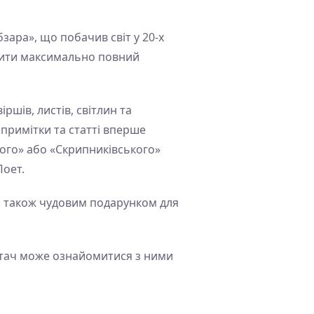
зара», що побачив світ у 20-х
орити максимально повний
шів, листів, світлин та
примітки та статті вперше
кого» або «Скрипниківського»
Поет.
 а також чудовим подарунком для
 читач може ознайомитися з ними