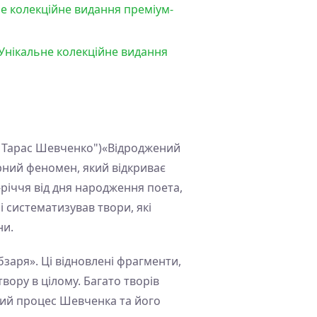
е колекційне видання преміум-
 Унікальне колекційне видання
у Тарас Шевченко")«Відроджений
рний феномен, який відкриває
річчя від дня народження поета,
 систематизував твори, які
ни.
бзаря». Ці відновлені фрагменти,
вору в цілому. Багато творів
чий процес Шевченка та його