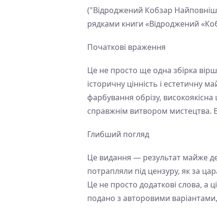
("Відроджений Кобзар Найповніша
рядками книги «Відроджений «Коб
Початкові враження
Це не просто ще одна збірка вір
історичну цінність і естетичну м
фарбування обрізу, високоякісна 
справжнім витвором мистецтва. Во
Глибший погляд
Це видання — результат майже де
потрапляли під цензуру, як за цар
Це не просто додаткові слова, а ц
подано з авторовими варіантами