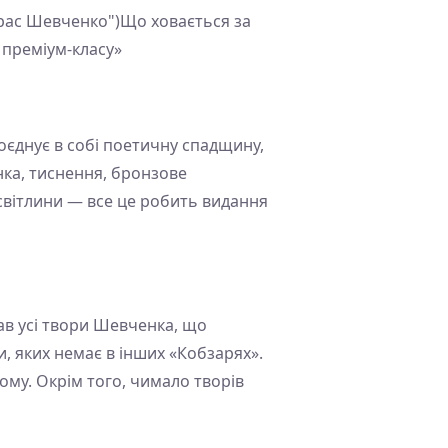
арас Шевченко")Що ховається за
 преміум-класу»
оєднує в собі поетичну спадщину,
нка, тиснення, бронзове
 світлини — все це робить видання
ав усі твори Шевченка, що
и, яких немає в інших «Кобзарях».
лому. Окрім того, чимало творів