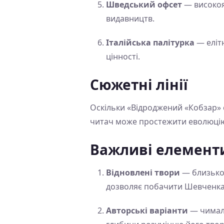
Шведський офсет
— високоя
видавництв.
Італійська палітурка
— елітн
цінності.
Сюжетні лінії
Оскільки «Відроджений «Кобзар» є
читач може простежити еволюцію
Важливі елемент
Відновлені твори
— близько 
дозволяє побачити Шевченка 
Авторські варіанти
— чимало