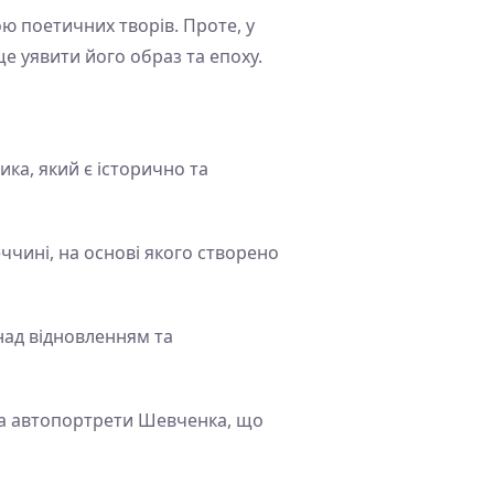
ю поетичних творів. Проте, у
е уявити його образ та епоху.
ка, який є історично та
ччині, на основі якого створено
над відновленням та
и та автопортрети Шевченка, що