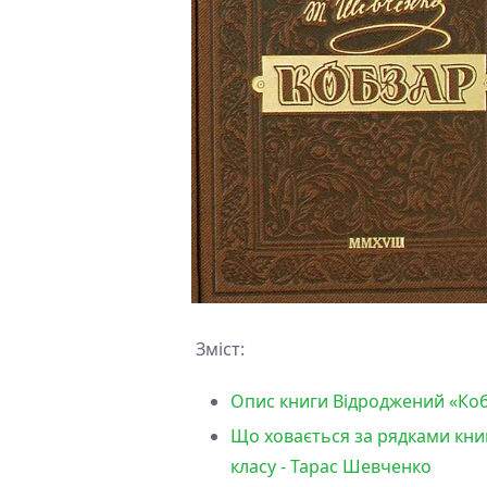
Зміст:
Опис книги Відроджений «Коб
Що ховається за рядками кни
класу - Тарас Шевченко