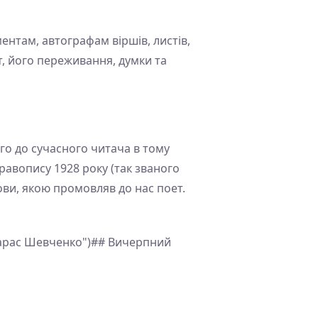
нтам, автографам віршів, листів,
т, його переживання, думки та
го до сучасного читача в тому
равопису 1928 року (так званого
ви, якою промовляв до нас поет.
 Тарас Шевченко")## Вичерпний