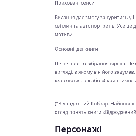
Приховані сенси
Видання дає змогу зануритись у 
світлин та автопортретів. Усе це
мотиви.
Основні ідеї книги
Це не просто зібрання віршів. Ц
вигляді, в якому він його задума
«харківського» або «Скрипниківс
("Відроджений Кобзар. Найповніш
огляд понять книги «Відроджений
Персонажі