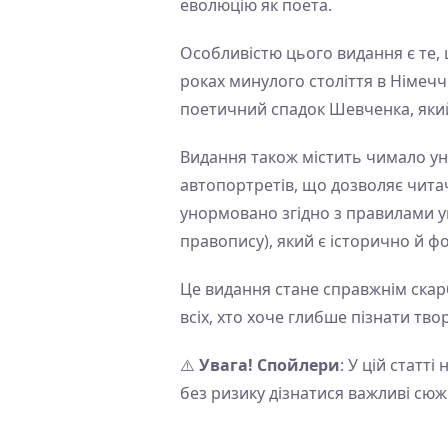
еволюцію як поета.
Особливістю цього видання є те, 
роках минулого століття в Німеч
поетичний спадок Шевченка, який
Видання також містить чимало уні
автопортретів, що дозволяє читач
унормовано згідно з правилами ук
правопису), який є історично й 
Це видання стане справжнім скарб
всіх, хто хоче глибше пізнати тв
⚠️
Увага! Спойлери
: У цій статт
без ризику дізнатися важливі сю