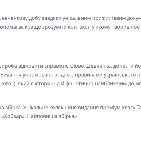
Шевченкову добу завдяки унікальним прижиттєвим докуме
 допомагає краще зрозуміти контекст, у якому творив пое
е спроба відновити справжнє слово Шевченка, донести йо
в. Видання унормовано згідно з правилами українського п
ького»), який є історично й фонетично найближчим до мо
а збірка. Унікальне колекційне видання преміум-класу
 «Кобзар». Найповніша збірка»