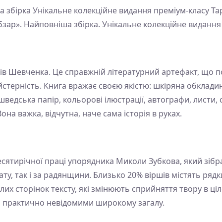
 збірка Унікальне колекційне видання преміум-класу Т
зар». Найповніша збірка. Унікальне колекційне видання
шів Шевченка. Це справжній літературний артефакт, що п
айстерність. Книга вражає своєю якістю: шкіряна обклади
шведська папір, кольорові ілюстрації, автографи, листи,
на важка, відчутна, наче сама історія в руках.
сятирічної праці упорядника Миколи Зубкова, який зібр
ату, так і за радянщини. Близько 20% віршів містять рядк
ілих сторінок тексту, які змінюють сприйняття твору в ці
, практично невідомими широкому загалу.