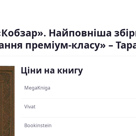
Кобзар». Найповніша збір
ання преміум-класу» – Та
Ціни на книгу
MegaKniga
Vivat
Bookinstein