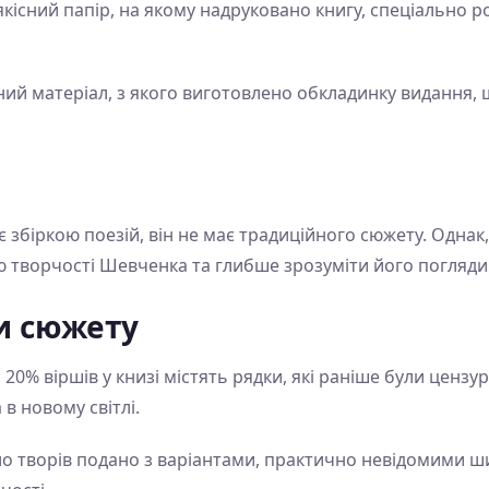
кісний папір, на якому надруковано книгу, спеціально 
ий матеріал, з якого виготовлено обкладинку видання, 
 збіркою поезій, він не має традиційного сюжету. Однак
 творчості Шевченка та глибше зрозуміти його погляди
и сюжету
20% віршів у книзі містять рядки, які раніше були цензу
в новому світлі.
 творів подано з варіантами, практично невідомими ши