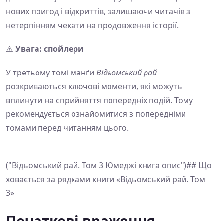
нових пригод і відкриттів, залишаючи читачів з
нетерпінням чекати на продовження історії.
⚠️
Увага: спойлери
У третьому томі манґи
Відьомський рай
розкриваються ключові моменти, які можуть
вплинути на сприйняття попередніх подій. Тому
рекомендується ознайомитися з попередніми
томами перед читанням цього.
("Відьомський рай. Том 3 Юмеджі книга опис")## Що
ховається за рядками книги «Відьомський рай. Том
3»
Початкові враження