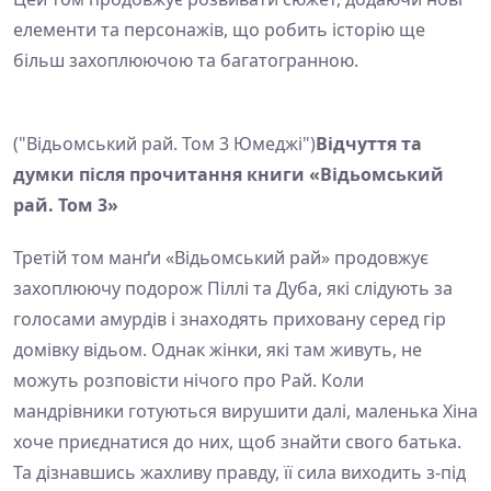
елементи та персонажів, що робить історію ще
більш захоплюючою та багатогранною.
("Відьомський рай. Том 3 Юмеджі")
Відчуття та
думки після прочитання книги «Відьомський
рай. Том 3»
Третій том манґи «Відьомський рай» продовжує
захоплюючу подорож Піллі та Дуба, які слідують за
голосами амурдів і знаходять приховану серед гір
домівку відьом. Однак жінки, які там живуть, не
можуть розповісти нічого про Рай. Коли
мандрівники готуються вирушити далі, маленька Хіна
хоче приєднатися до них, щоб знайти свого батька.
Та дізнавшись жахливу правду, її сила виходить з-під