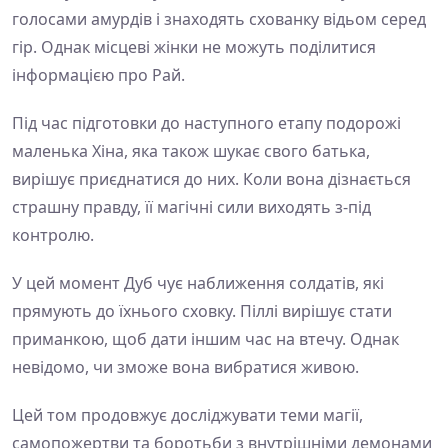
голосами амурдів і знаходять схованку відьом серед
гір. Однак місцеві жінки не можуть поділитися
інформацією про Рай.
Під час підготовки до наступного етапу подорожі
маленька Хіна, яка також шукає свого батька,
вирішує приєднатися до них. Коли вона дізнається
страшну правду, її магічні сили виходять з-під
контролю.
У цей момент Дуб чує наближення солдатів, які
прямують до їхнього сховку. Піллі вирішує стати
приманкою, щоб дати іншим час на втечу. Однак
невідомо, чи зможе вона вибратися живою.
Цей том продовжує досліджувати теми магії,
самопожертви та боротьби з внутрішніми демонами