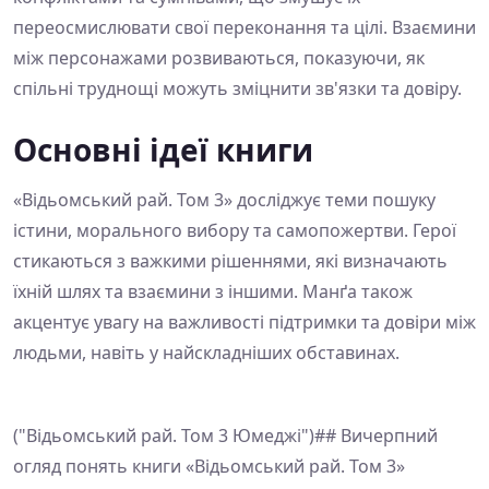
переосмислювати свої переконання та цілі. Взаємини
між персонажами розвиваються, показуючи, як
спільні труднощі можуть зміцнити зв'язки та довіру.
Основні ідеї книги
«Відьомський рай. Том 3» досліджує теми пошуку
істини, морального вибору та самопожертви. Герої
стикаються з важкими рішеннями, які визначають
їхній шлях та взаємини з іншими. Манґа також
акцентує увагу на важливості підтримки та довіри між
людьми, навіть у найскладніших обставинах.
("Відьомський рай. Том 3 Юмеджі")## Вичерпний
огляд понять книги «Відьомський рай. Том 3»