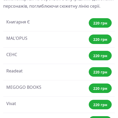
персонажів, поглиблюючи сюжетну лінію серії.
Книгарня Є
220 грн
MAL'OPUS
220 грн
СЕНС
220 грн
Readeat
220 грн
MEGOGO BOOKS
220 грн
Vivat
220 грн