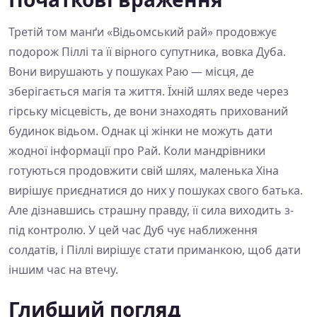
Третій том манґи «Відьомський рай» продовжує
подорож Піллі та її вірного супутника, вовка Дуба.
Вони вирушають у пошуках Раю — місця, де
зберігається магія та життя. Їхній шлях веде через
гірську місцевість, де вони знаходять прихований
будинок відьом. Однак ці жінки не можуть дати
жодної інформації про Рай. Коли мандрівники
готуються продовжити свій шлях, маленька Хіна
вирішує приєднатися до них у пошуках свого батька.
Але дізнавшись страшну правду, її сила виходить з-
під контролю. У цей час Дуб чує наближення
солдатів, і Піллі вирішує стати приманкою, щоб дати
іншим час на втечу.
Глибший погляд