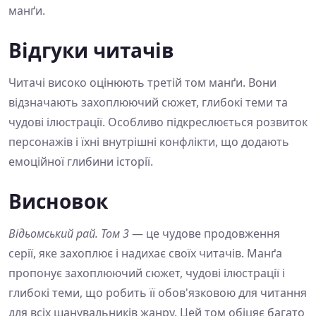
манґи.
Відгуки читачів
Читачі високо оцінюють третій том манґи. Вони
відзначають захоплюючий сюжет, глибокі теми та
чудові ілюстрації. Особливо підкреслюється розвиток
персонажів і їхні внутрішні конфлікти, що додають
емоційної глибини історії.
Висновок
Відьомський рай. Том 3
— це чудове продовження
серії, яке захоплює і надихає своїх читачів. Манґа
пропонує захоплюючий сюжет, чудові ілюстрації і
глибокі теми, що робить її обов'язковою для читання
для всіх шанувальників жанру. Цей том обіцяє багато