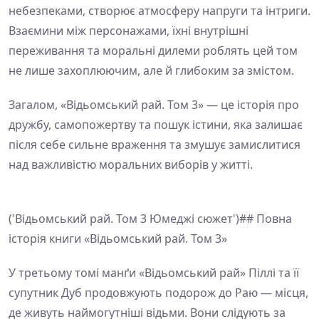
небезпеками, створює атмосферу напруги та інтриги.
Взаємини між персонажами, їхні внутрішні
переживання та моральні дилеми роблять цей том
не лише захоплюючим, але й глибоким за змістом.
Загалом, «Відьомський рай. Том 3» — це історія про
дружбу, самопожертву та пошук істини, яка залишає
після себе сильне враження та змушує замислитися
над важливістю моральних виборів у житті.
('Відьомський рай. Том 3 Юмеджі сюжет')## Повна
історія книги «Відьомський рай. Том 3»
У третьому томі манґи «Відьомський рай» Піллі та її
супутник Дуб продовжують подорож до Раю — місця,
де живуть наймогутніші відьми. Вони слідують за