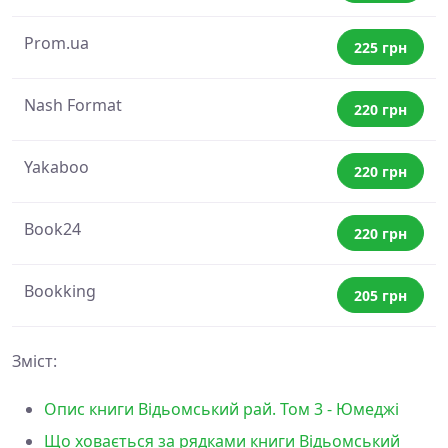
Prom.ua
225 грн
Nash Format
220 грн
Yakaboo
220 грн
Book24
220 грн
Bookking
205 грн
Зміст:
Опис книги Відьомський рай. Том 3 - Юмеджі
Що ховається за рядками книги Відьомський