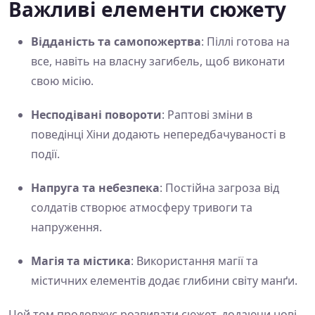
Важливі елементи сюжету
Відданість та самопожертва
: Піллі готова на
все, навіть на власну загибель, щоб виконати
свою місію.
Несподівані повороти
: Раптові зміни в
поведінці Хіни додають непередбачуваності в
події.
Напруга та небезпека
: Постійна загроза від
солдатів створює атмосферу тривоги та
напруження.
Магія та містика
: Використання магії та
містичних елементів додає глибини світу манґи.
Цей том продовжує розвивати сюжет, додаючи нові