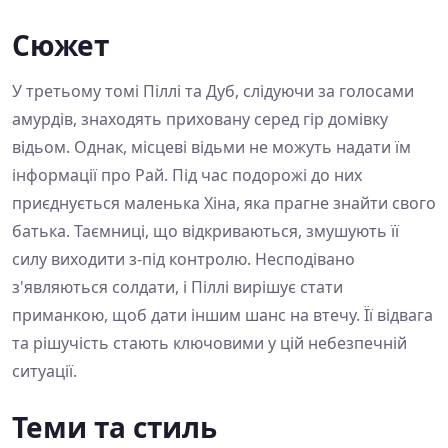
Сюжет
У третьому томі Піллі та Дуб, слідуючи за голосами
амурдів, знаходять приховану серед гір домівку
відьом. Однак, місцеві відьми не можуть надати їм
інформації про Рай. Під час подорожі до них
приєднується маленька Хіна, яка прагне знайти свого
батька. Таємниці, що відкриваються, змушують її
силу виходити з-під контролю. Несподівано
з'являються солдати, і Піллі вирішує стати
приманкою, щоб дати іншим шанс на втечу. Її відвага
та рішучість стають ключовими у цій небезпечній
ситуації.
Теми та стиль