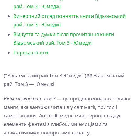
рай. Том 3 - Юмеджі
Вичерпний огляд поннятть книги Відьомський
рай. Том 3 - Юмеджі
Відчуття та думки після прочитання книги
Відьомський рай. Том 3 - Юмеджі
Переказ книги
("Відьомський рай Том 3 Юмеджі")## Відьомський
рай. Том 3 — Юмеджі
Відьомський рай. Том 3
— це продовження захопливої
манґи, яка занурює читачів у світ магії, пригод і
самопізнання. Автор Юмеджі майстерно поєднує
елементи фентезі з глибокими емоціями та
драматичними поворотами сюжету.