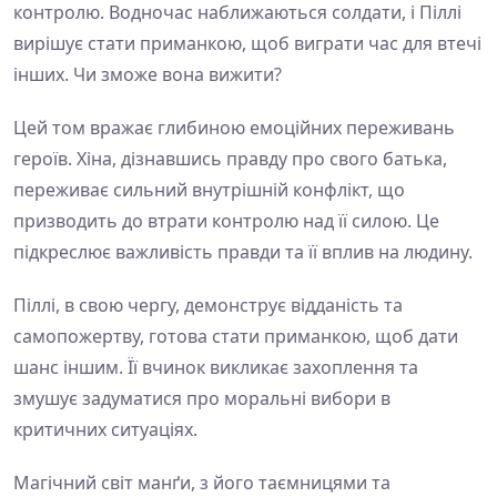
контролю. Водночас наближаються солдати, і Піллі
вирішує стати приманкою, щоб виграти час для втечі
інших. Чи зможе вона вижити?
Цей том вражає глибиною емоційних переживань
героїв. Хіна, дізнавшись правду про свого батька,
переживає сильний внутрішній конфлікт, що
призводить до втрати контролю над її силою. Це
підкреслює важливість правди та її вплив на людину.
Піллі, в свою чергу, демонструє відданість та
самопожертву, готова стати приманкою, щоб дати
шанс іншим. Її вчинок викликає захоплення та
змушує задуматися про моральні вибори в
критичних ситуаціях.
Магічний світ манґи, з його таємницями та