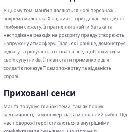
У цьому томі манґи з'являються нові персонажі,
зокрема маленька Хіна, чия історія додає емоційної
глибини сюжету. Її прагнення знайти батька та
несподівана реакція на розкриту правду створюють
напружену атмосферу. Піллі, як і раніше, демонструє
відвагу та рішучість, готова на все, щоб захистити
своїх супутників. Її план стати приманкою для
солдатів показує її самопожертву та відданість
справі.
Приховані сенси
Манґа порушує глибокі теми, такі як пошук
ідентичності, самопожертва та моральний вибір. Під
час подорожі герої стикаються з внутрішніми
конфліктами та сумнівами, що змушує їх