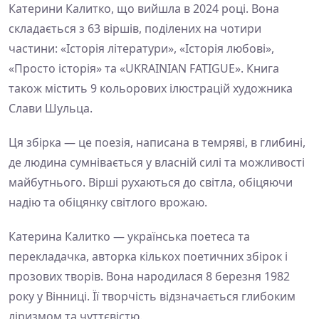
Катерини Калитко, що вийшла в 2024 році. Вона
складається з 63 віршів, поділених на чотири
частини: «Історія літератури», «Історія любові»,
«Просто історія» та «UKRAINIAN FATIGUE». Книга
також містить 9 кольорових ілюстрацій художника
Слави Шульца.
Ця збірка — це поезія, написана в темряві, в глибині,
де людина сумнівається у власній силі та можливості
майбутнього. Вірші рухаються до світла, обіцяючи
надію та обіцянку світлого врожаю.
Катерина Калитко — українська поетеса та
перекладачка, авторка кількох поетичних збірок і
прозових творів. Вона народилася 8 березня 1982
року у Вінниці. Її творчість відзначається глибоким
ліризмом та чуттєвістю.