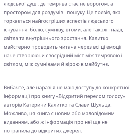
людської душі, де темрява стає не ворогом, а
простором для роздумів і пошуку. Це поезія, яка
торкається найгостріших аспектів людського
існування: болю, сумніву, втоми, але також і надії,
світла та внутрішнього зростання. Калитко
майстерно проводить читача через всі ці емоції,
наче створюючи своєрідний міст між темрявою і
світлом, між сумнівами й вірою в майбутнє.
Вибачте, але наразі я не маю доступу до конкретної
інформації про книгу «Відкритий перелом голосу»
авторів Катерини Калитко та Слави Шульца.
Можливо, ця книга є новим або маловідомим
виданням, або ж інформація про неї ще не
потрапила до відкритих джерел.