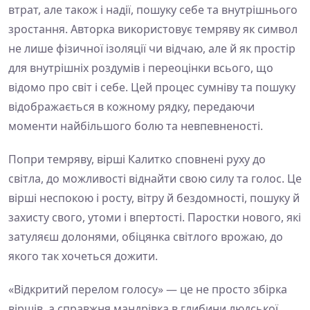
втрат, але також і надії, пошуку себе та внутрішнього
зростання. Авторка використовує темряву як символ
не лише фізичної ізоляції чи відчаю, але й як простір
для внутрішніх роздумів і переоцінки всього, що
відомо про світ і себе. Цей процес сумніву та пошуку
відображається в кожному рядку, передаючи
моменти найбільшого болю та невпевненості.
Попри темряву, вірші Калитко сповнені руху до
світла, до можливості віднайти свою силу та голос. Це
вірші неспокою і росту, вітру й бездомності, пошуку й
захисту свого, утоми і впертості. Паростки нового, які
затуляєш долонями, обіцянка світлого врожаю, до
якого так хочеться дожити.
«Відкритий перелом голосу» — це не просто збірка
віршів, а справжня мандрівка в глибини людської