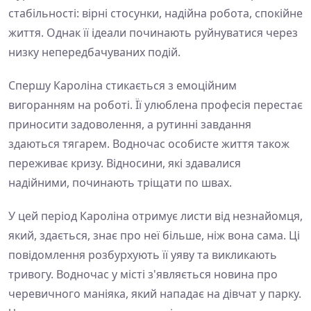
стабільності: вірні стосунки, надійна робота, спокійне
життя. Однак її ідеали починають руйнуватися через
низку непередбачуваних подій.
Спершу Кароліна стикається з емоційним
вигоранням на роботі. Її улюблена професія перестає
приносити задоволення, а рутинні завдання
здаються тягарем. Водночас особисте життя також
переживає кризу. Відносини, які здавалися
надійними, починають тріщати по швах.
У цей період Кароліна отримує листи від незнайомця,
який, здається, знає про неї більше, ніж вона сама. Ці
повідомлення розбурхують її уяву та викликають
тривогу. Водночас у місті з'являється новина про
черевичного маніяка, який нападає на дівчат у парку.