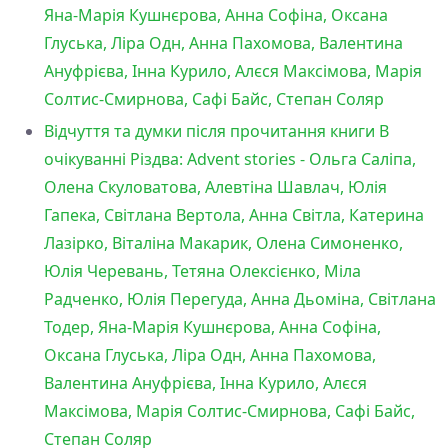
Яна-Марія Кушнєрова, Анна Софіна, Оксана
Глуська, Ліра Одн, Анна Пахомова, Валентина
Ануфрієва, Інна Курило, Алєся Максімова, Марія
Солтис-Смирнова, Сафі Байс, Степан Соляр
Відчуття та думки після прочитання книги В
очікуванні Різдва: Advent stories - Ольга Саліпа,
Олена Скуловатова, Алевтіна Шавлач, Юлія
Гапека, Світлана Вертола, Анна Світла, Катерина
Лазірко, Віталіна Макарик, Олена Симоненко,
Юлія Черевань, Тетяна Олексієнко, Міла
Радченко, Юлія Перегуда, Анна Дьоміна, Світлана
Тодер, Яна-Марія Кушнєрова, Анна Софіна,
Оксана Глуська, Ліра Одн, Анна Пахомова,
Валентина Ануфрієва, Інна Курило, Алєся
Максімова, Марія Солтис-Смирнова, Сафі Байс,
Степан Соляр