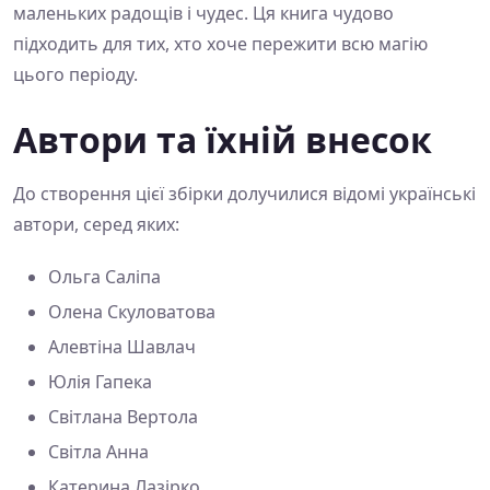
маленьких радощів і чудес. Ця книга чудово
підходить для тих, хто хоче пережити всю магію
цього періоду.
Автори та їхній внесок
До створення цієї збірки долучилися відомі українські
автори, серед яких:
Ольга Саліпа
Олена Скуловатова
Алевтіна Шавлач
Юлія Гапека
Світлана Вертола
Світла Анна
Катерина Лазірко