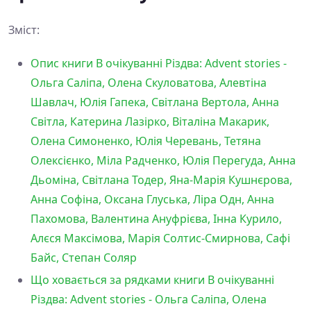
Зміст:
Опис книги В очікуванні Різдва: Advent stories -
Ольга Саліпа, Олена Скуловатова, Алевтіна
Шавлач, Юлія Гапека, Світлана Вертола, Анна
Світла, Катерина Лазірко, Віталіна Макарик,
Олена Симоненко, Юлія Черевань, Тетяна
Олексієнко, Міла Радченко, Юлія Перегуда, Анна
Дьоміна, Світлана Тодер, Яна-Марія Кушнєрова,
Анна Софіна, Оксана Глуська, Ліра Одн, Анна
Пахомова, Валентина Ануфрієва, Інна Курило,
Алєся Максімова, Марія Солтис-Смирнова, Сафі
Байс, Степан Соляр
Що ховається за рядками книги В очікуванні
Різдва: Advent stories - Ольга Саліпа, Олена