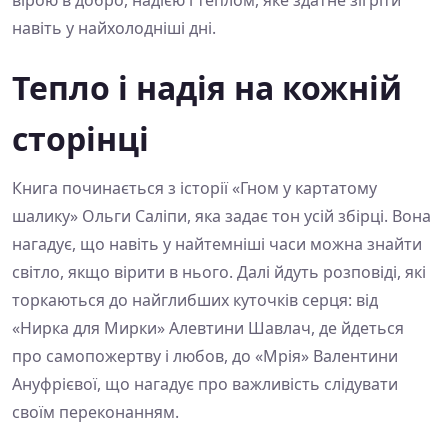
вірою в добро, надією і теплом, яке здатне зігріти
навіть у найхолодніші дні.
Тепло і надія на кожній
сторінці
Книга починається з історії «Гном у картатому
шалику» Ольги Саліпи, яка задає тон усій збірці. Вона
нагадує, що навіть у найтемніші часи можна знайти
світло, якщо вірити в нього. Далі йдуть розповіді, які
торкаються до найглибших куточків серця: від
«Нирка для Мирки» Алевтини Шавлач, де йдеться
про самопожертву і любов, до «Мрія» Валентини
Ануфрієвої, що нагадує про важливість слідувати
своїм переконанням.