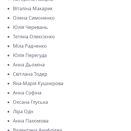
Віталіна Макарик
Олена Симоненко
Юлія Черевань
Тетяна Олексієнко
Міла Радченко
Юлія Перегуда
Анна Дьоміна
Світлана Тодер
Яна-Марія Кушнєрова
Анна Софіна
Оксана Глуська
Ліра Одн
Анна Пахомова
Валентина Ануфрієва