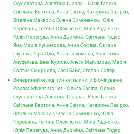
Скуловатова, Алевтіна Шавлач, Юлія Гапека,
Світлана Вертола, Анна Світла, Катерина Лазірко,
Віталіна Макарик, Олена Симоненко, Юлія
Черевань, Тетяна Олексієнко, Міла Радченко,
Юлія Перегуда, Анна Дьоміна, Світлана Тодер,
Яна-Марія Кушнєрова, Анна Софіна, Оксана
Глуська, Ліра Одн, Анна Пахомова, Валентина
Ануфрієва, Інна Курило, Алєся Максімова, Марія
Солтис-Смирнова, Сафі Байс, Степан Соляр
Вичерпний огляд поннятть книги В очікуванні
Різдва: Advent stories - Ольга Саліпа, Олена
Скуловатова, Алевтіна Шавлач, Юлія Гапека,
Світлана Вертола, Анна Світла, Катерина Лазірко,
Віталіна Макарик, Олена Симоненко, Юлія
Черевань, Тетяна Олексієнко, Міла Радченко,
Юлія Перегуда, Анна Дьоміна, Світлана Тодер,