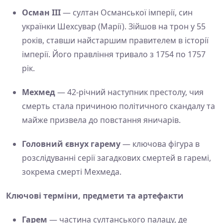
Осман ІІІ
— султан Османської імперії, син
українки Шехсувар (Марії). Зійшов на трон у 55
років, ставши найстаршим правителем в історії
імперії. Його правління тривало з 1754 по 1757
рік.
Мехмед
— 42-річний наступник престолу, чия
смерть стала причиною політичного скандалу та
майже призвела до повстання яничарів.
Головний євнух гарему
— ключова фігура в
розслідуванні серії загадкових смертей в гаремі,
зокрема смерті Мехмеда.
Ключові терміни, предмети та артефакти
Гарем
— частина султанського палацу, де