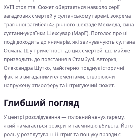
XVIII століття. Сюжет обертається навколо серії
загадкових смертей у султанському гаремі, зокрема
трагічної загибелі 42-річного шехзаде Мехмеда, сина
султани-українки Шехсувар (Марії). Поголос про ці
події доходить до яничарів, які звинувачують султана
Османа ІІІ у причетності до цих смертей, що майже
призводить до повстання в Стамбулі. Авторка,
Олександра Шутко, майстерно поєднує історичні
факти з вигаданими елементами, створюючи
напружену атмосферу та інтригуючий сюжет.
Глибший погляд
У центрі розслідування — головний євнух гарему,
який намагається розкрити таємницю вбивств. Його
роль у розплутуванні інтриг та пошуку правди є