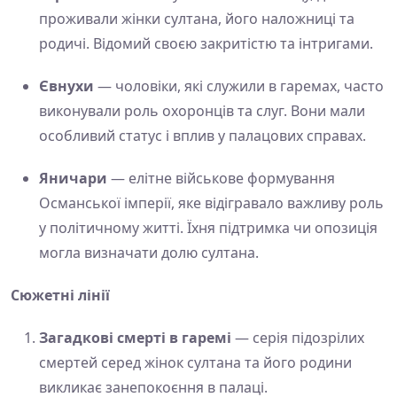
проживали жінки султана, його наложниці та
родичі. Відомий своєю закритістю та інтригами.
Євнухи
— чоловіки, які служили в гаремах, часто
виконували роль охоронців та слуг. Вони мали
особливий статус і вплив у палацових справах.
Яничари
— елітне військове формування
Османської імперії, яке відігравало важливу роль
у політичному житті. Їхня підтримка чи опозиція
могла визначати долю султана.
Сюжетні лінії
Загадкові смерті в гаремі
— серія підозрілих
смертей серед жінок султана та його родини
викликає занепокоєння в палаці.