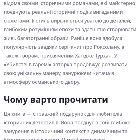
відома своїми історичними романами, які майстерно
поєднують реальні історичні події з вигаданими
сюжетами. Її стиль вирізняється увагою до деталей,
глибоким розумінням епохи та здатністю створювати
живі, багатогранні образи. Раніше вона здобула
популярність завдяки серії книг про Роксолану, а
також творам, присвяченим Хатідже Турхан. У
«Убивстві в гаремі» авторка продовжує розвивати
свою унікальну манеру, занурюючи читача в
атмосферу османського двору.
Чому варто прочитати
Ця книга — справжній подарунок для любителів
історичних детективів. Вона поєднує в собі глибоке
занурення в історичний контекст з динамічним та
інтригуючим сюжетом. Читачі отримують