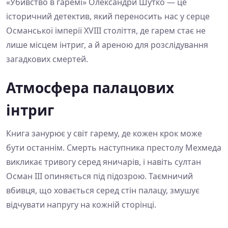
«Убивство в гаремі» Олександри Шутко — це
історичний детектив, який переносить нас у серце
Османської імперії XVIII століття, де гарем стає не
лише місцем інтриг, а й ареною для розслідування
загадкових смертей.
Атмосфера палацових
інтриг
Книга занурює у світ гарему, де кожен крок може
бути останнім. Смерть наступника престолу Мехмеда
викликає тривогу серед яничарів, і навіть султан
Осман ІІІ опиняється під підозрою. Таємничий
вбивця, що ховається серед стін палацу, змушує
відчувати напругу на кожній сторінці.