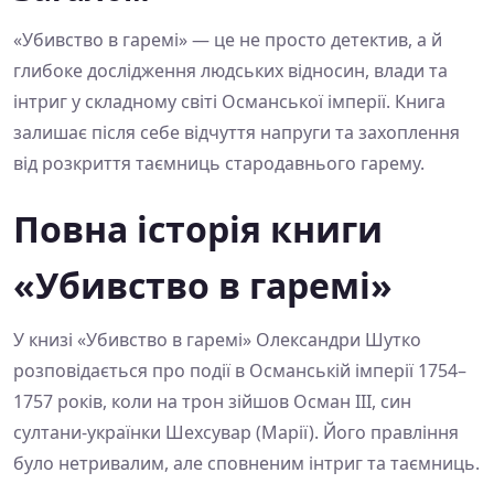
«Убивство в гаремі» — це не просто детектив, а й
глибоке дослідження людських відносин, влади та
інтриг у складному світі Османської імперії. Книга
залишає після себе відчуття напруги та захоплення
від розкриття таємниць стародавнього гарему.
Повна історія книги
«Убивство в гаремі»
У книзі «Убивство в гаремі» Олександри Шутко
розповідається про події в Османській імперії 1754–
1757 років, коли на трон зійшов Осман ІІІ, син
султани-українки Шехсувар (Марії). Його правління
було нетривалим, але сповненим інтриг та таємниць.