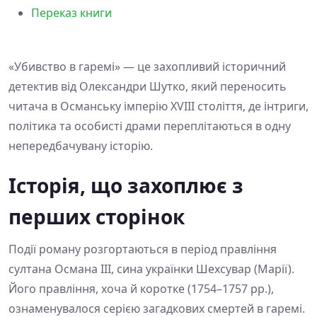
Переказ книги
«Убивство в гаремі» — це захопливий історичний
детектив від Олександри Шутко, який переносить
читача в Османську імперію XVIII століття, де інтриги,
політика та особисті драми переплітаються в одну
непередбачувану історію.
Історія, що захоплює з
перших сторінок
Події роману розгортаються в період правління
султана Османа ІІІ, сина українки Шехсувар (Марії).
Його правління, хоча й коротке (1754–1757 рр.),
ознаменувалося серією загадкових смертей в гаремі.