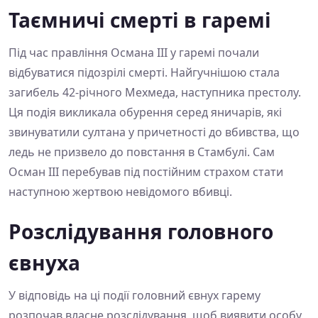
Таємничі смерті в гаремі
Під час правління Османа ІІІ у гаремі почали
відбуватися підозрілі смерті. Найгучнішою стала
загибель 42-річного Мехмеда, наступника престолу.
Ця подія викликала обурення серед яничарів, які
звинуватили султана у причетності до вбивства, що
ледь не призвело до повстання в Стамбулі. Сам
Осман ІІІ перебував під постійним страхом стати
наступною жертвою невідомого вбивці.
Розслідування головного
євнуха
У відповідь на ці події головний євнух гарему
розпочав власне розслідування, щоб виявити особу