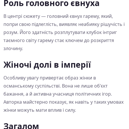
Роль головного євнуха
В центрі сюжету — головний євнух гарему, який,
попри свою підлеглість, виявляє неабияку рішучість і
розум. Його здатність розплутувати клубок інтриг
таємного світу гарему стає ключем до розкриття
злочину.
Жіночі долі в імперії
Особливу увагу привертає образ жінки в
османському суспільстві. Вона не лише об'єкт
бажання, а й активна учасниця політичних ігор.
Авторка майстерно показує, як навіть у таких умовах
жінки можуть мати вплив і силу.
Загалом