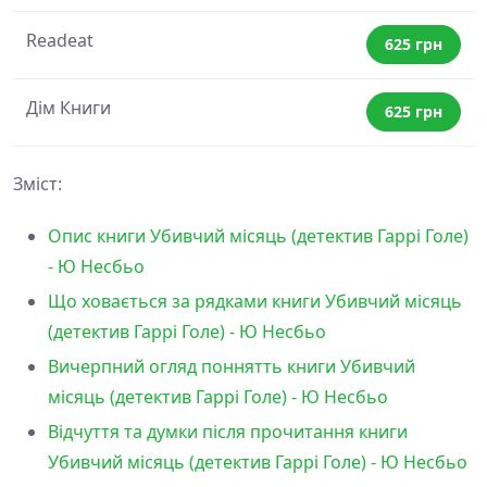
Readeat
625 грн
Дім Книги
625 грн
Зміст:
Опис книги Убивчий місяць (детектив Гаррі Голе)
- Ю Несбьо
Що ховається за рядками книги Убивчий місяць
(детектив Гаррі Голе) - Ю Несбьо
Вичерпний огляд поннятть книги Убивчий
місяць (детектив Гаррі Голе) - Ю Несбьо
Відчуття та думки після прочитання книги
Убивчий місяць (детектив Гаррі Голе) - Ю Несбьо