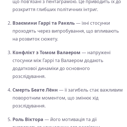
що пов'язані з пентаграмою. Це приводить їх до
розкриття глибших політичних інтриг.
Взаємини Гаррі та Ракель
— їхні стосунки
проходять через випробування, що впливають
на розвиток сюжету.
Конфлікт з Томом Валаером
— напружені
стосунки між Гаррі та Валаером додають
додаткової динаміки до основного
розслідування.
Смерть Беате Лённ
— її загибель стає важливим
поворотним моментом, що змінює хід
розслідування.
Роль Віктора
— його мотивація та дії