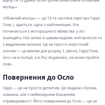
Відчуття та думки після прочитання книги «Убивчий
місяць»
«Убивчий місяць» — це 13-та частина серії про Гаррі
Голе, і, здається, одна з найтемніших. Усе
починається з моторошного вбивства: у лісі
знаходять тіло жінки зі швами вздовж лінії волосся та
з видаленим мозком. Це не просто жорстокий
злочин — це виклик для розуму. І, звісно, Гаррі Голе,
хоч і не в поліції, а в Лос-Анджелесі, не може пройти
повз.
Повернення до Осло
Гаррі — це не просто детектив. Це людина з болем,
зламана, але з неймовірним бажанням
справедливості. Його повернення до Осло — це не