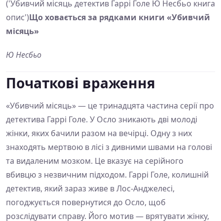
('Убивчий місяць детектив Гаррі Голе Ю Несбьо книга
опис')
Що ховається за рядками книги «Убивчий
місяць»
Ю Несбьо
Початкові враження
«Убивчий місяць» — це тринадцята частина серії про
детектива Гаррі Голе. У Осло зникають дві молоді
жінки, яких бачили разом на вечірці. Одну з них
знаходять мертвою в лісі з дивними швами на голові
та видаленим мозком. Це вказує на серійного
вбивцю з незвичним підходом. Гаррі Голе, колишній
детектив, який зараз живе в Лос-Анджелесі,
погоджується повернутися до Осло, щоб
розслідувати справу. Його мотив — врятувати жінку,