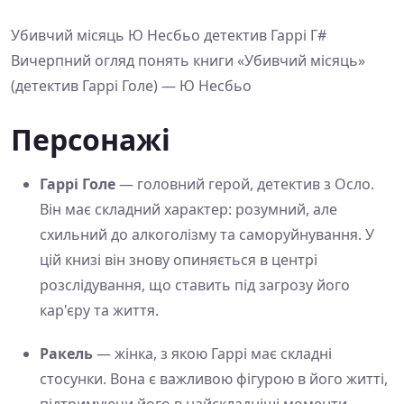
Убивчий місяць Ю Несбьо детектив Гаррі Г#
Вичерпний огляд понять книги «Убивчий місяць»
(детектив Гаррі Голе) — Ю Несбьо
Персонажі
Гаррі Голе
— головний герой, детектив з Осло.
Він має складний характер: розумний, але
схильний до алкоголізму та саморуйнування. У
цій книзі він знову опиняється в центрі
розслідування, що ставить під загрозу його
кар'єру та життя.
Ракель
— жінка, з якою Гаррі має складні
стосунки. Вона є важливою фігурою в його житті,
підтримуючи його в найскладніші моменти.