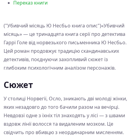
Переказ книги
("Убивчий місяць Ю Несбьо книга опис")«Убивчий
місяць» — це тринадцята книга серії про детектива
Гаррі Голе від норвезького письменника Ю Несбьо.
Цей роман продовжує традицію скандинавських
детективів, поєднуючи захопливий сюжет із
глибоким психологічним аналізом персонажів.
Сюжет
У столиці Норвегії, Осло, зникають дві молоді жінки,
яких незадовго до того бачили разом на вечірці.
Невдовзі одне з їхніх тіл знаходять у лісі — з швами
вздовж лінії волосся та видаленим мозком. Це
свідчить про вбивцю з неординарним мисленням.