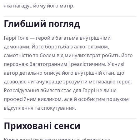
яка нагадує йому його матір.
Глибший погляд
Гаррі Голе — герой з багатьма внутрішніми
демонами. Його боротьба з алкоголізмом,
самотністю та болем від минулих втрат робить його
персонаж багатогранним і реалістичним. У книзі
автор детально описує його внутрішній стан, що
дозволяє читачу краще зрозуміти мотивацію героя.
Розслідування вбивств стає для Гаррі не лише
професійним викликом, але й особистим пошуком
відкуплення та спокутування.
Приховані сенси
Книга досліджує теми провини, відплати та