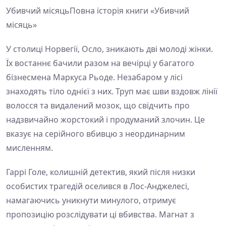
Убивчий місяцьПовна історія книги «Убивчий
місяць»
У столиці Норвегії, Осло, зникають дві молоді жінки.
Їх востаннє бачили разом на вечірці у багатого
бізнесмена Маркуса Рьоде. Незабаром у лісі
знаходять тіло однієї з них. Труп має шви вздовж лінії
волосся та видалений мозок, що свідчить про
надзвичайно жорстокий і продуманий злочин. Це
вказує на серійного вбивцю з неординарним
мисленням.
Гаррі Голе, колишній детектив, який після низки
особистих трагедій оселився в Лос-Анджелесі,
намагаючись уникнути минулого, отримує
пропозицію розслідувати ці вбивства. Магнат з