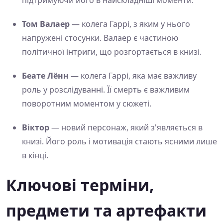
Том Валаер
— колега Гаррі, з яким у нього
напружені стосунки. Валаер є частиною
політичної інтриги, що розгортається в книзі.
Беате Лённ
— колега Гаррі, яка має важливу
роль у розслідуванні. Її смерть є важливим
поворотним моментом у сюжеті.
Віктор
— новий персонаж, який з'являється в
книзі. Його роль і мотивація стають ясними лише
в кінці.
Ключові терміни,
предмети та артефакти