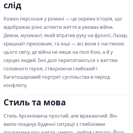
слід
Кожен персонаж у романі — це окрема історія, що
відображає різні аспекти життя в умовах війни.
Деяни, музикант, який втратив руку на фронті, Лазар,
кришнаїт-призовник, та інші — всі вони є частиною
цього світу, де війна не лише на полі бою, а й у
серцях людей. Їхні долі переплітаються з життям
головного героя, створюючи глибокий і
багатошаровий портрет суспільства в період
конфлікту.
Стиль та мова
Стиль Арсенієвича простий, але вражаючий. Він
вміло поєднує буденні ситуації з глибокими
роздумами про життя, смерть, любов і втрату. Його