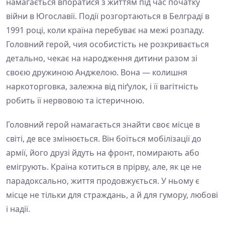
намагається впоратися з життям під час початку
війни в Югославії. Події розгортаються в Белграді в
1991 році, коли країна перебуває на межі розпаду.
Головний герой, чия особистість не розкривається
детально, чекає на народження дитини разом зі
своєю дружиною Анджелою. Вона — колишня
наркоторговка, залежна від піґулок, і її вагітність
робить її нервовою та істеричною.
Головний герой намагається знайти своє місце в
світі, де все змінюється. Він боїться мобілізації до
армії, його друзі йдуть на фронт, помирають або
емігрують. Країна котиться в прірву, але, як це не
парадоксально, життя продовжується. У ньому є
місце не тільки для страждань, а й для гумору, любові
і надії.