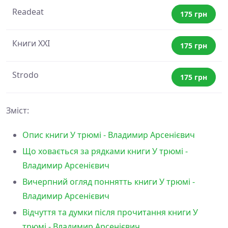
Readeat
175 грн
Книги XXI
175 грн
Strodo
175 грн
Зміст:
Опис книги У трюмі - Владимир Арсенієвич
Що ховається за рядками книги У трюмі -
Владимир Арсенієвич
Вичерпний огляд поннятть книги У трюмі -
Владимир Арсенієвич
Відчуття та думки після прочитання книги У
трюмі - Владимир Арсенієвич