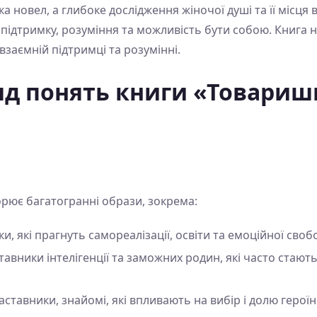
 новел, а глибоке дослідження жіночої душі та її місця в 
 підтримку, розуміння та можливість бути собою. Книга 
 взаємній підтримці та розумінні.
д понять книги «Товариш
орює багатогранні образи, зокрема:
и, які прагнуть самореалізації, освіти та емоційної своб
авники інтелігенції та заможних родин, які часто стают
аставники, знайомі, які впливають на вибір і долю героїн