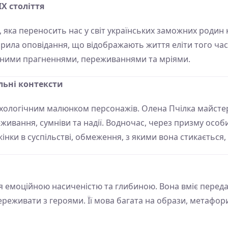
Х століття
яка переносить нас у світ українських заможних родин кі
орила оповідання, що відображають життя еліти того часу.
ласними прагненнями, переживаннями та мріями.
льні контексти
хологічним малюнком персонажів. Олена Пчілка майстер
еживання, сумніви та надії. Водночас, через призму особ
інки в суспільстві, обмеження, з якими вона стикається,
я емоційною насиченістю та глибиною. Вона вміє перед
реживати з героями. Її мова багата на образи, метафор