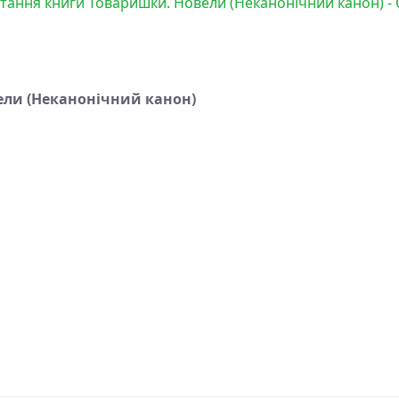
итання книги Товаришки. Новели (Неканонічний канон) -
ели (Неканонічний канон)