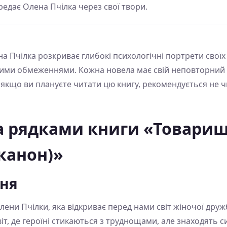
редає Олена Пчілка через свої твори.
а Пчілка розкриває глибокі психологічні портрети своїх 
ними обмеженнями. Кожна новела має свій неповторний
якщо ви плануєте читати цю книгу, рекомендується не ч
а рядками книги «Товари
канон)»
ння
лени Пчілки, яка відкриває перед нами світ жіночої дру
т, де героїні стикаються з труднощами, але знаходять си