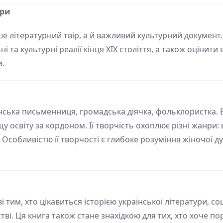
ури
е літературний твір, а й важливий культурний документ
і та культурні реалії кінця ХІХ століття, а також оцінити
и.
їнська письменниця, громадська діячка, фольклористка. 
у освіту за кордоном. Її творчість охоплює різні жанри: в
Особливістю її творчості є глибоке розуміння жіночої ду
 тим, хто цікавиться історією української літератури, с
стві. Ця книга також стане знахідкою для тих, хто хоче 