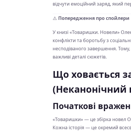
відчути емоційний заряд, який пе
⚠️
Попередження про спойлери
У книзі «Товаришки. Новели» Олен
конфлікти та боротьбу з соціаль
несподіваного завершення. Тому, 
важливі деталі сюжетів.
Що ховається з
(Неканонічний 
Початкові враже
«Товаришки» — це збірка новел О
Кожна історія — це окремий всесві