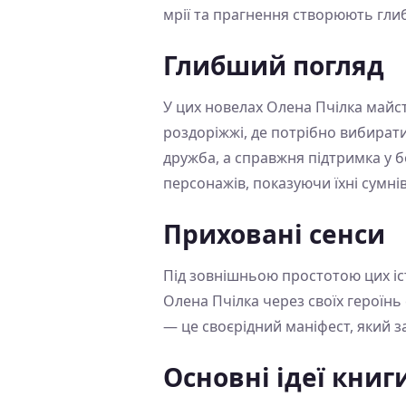
мрії та прагнення створюють глиб
Глибший погляд
У цих новелах Олена Пчілка майс
роздоріжжі, де потрібно вибират
дружба, а справжня підтримка у б
персонажів, показуючи їхні сумні
Приховані сенси
Під зовнішньою простотою цих іст
Олена Пчілка через своїх героїнь
— це своєрідний маніфест, який за
Основні ідеї книг