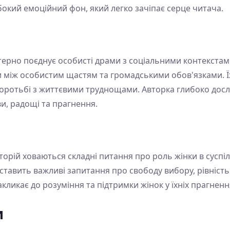
окий емоційний фон, який легко зачіпає серце читача.
терно поєднує особисті драми з соціальними контекстами
и між особистим щастям та громадськими обов'язками. Ї
оротьбі з життєвими труднощами. Авторка глибоко дослід
ви, радощі та прагнення.
орій ховаються складні питання про роль жінки в суспільс
 ставить важливі запитання про свободу вибору, рівніст
кликає до розуміння та підтримки жінок у їхніх прагненн
и