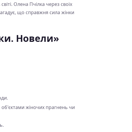
світі. Олена Пчілка через своїх
нагадує, що справжня сила жінки
ки. Новели»
оди.
ь об'єктами жіночих прагнень чи
ь.