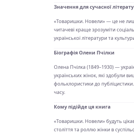
Значення для сучасної літерат
«Товаришки. Новели» — це не лиш
читачеві краще зрозуміти соціальн
української літератури та культур
Біографія Олени Пчілки
Олена Пчілка (1849–1930) — укра
українських жінок, які здобули вищ
фольклористики до публіцистики. 
часу.
Кому підійде ця книга
«Товаришки. Новели» будуть цікаві
століття та роллю жінки в суспіль