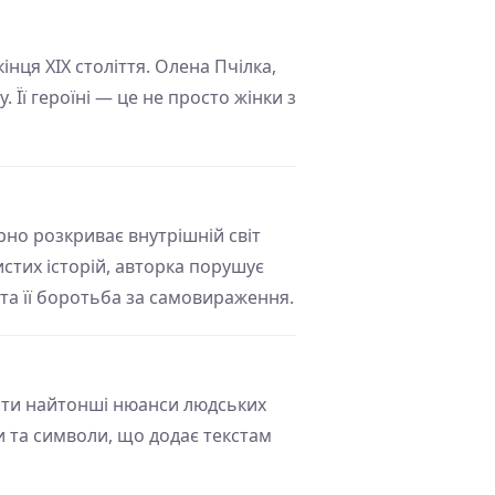
нця ХІХ століття. Олена Пчілка,
 Її героїні — це не просто жінки з
но розкриває внутрішній світ
истих історій, авторка порушує
 та її боротьба за самовираження.
ати найтонші нюанси людських
и та символи, що додає текстам