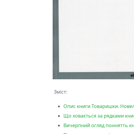
Зміст:
Опис книги Товаришки. Новел
Що ховається за рядками кни
Вичерпний огляд поннятть кн