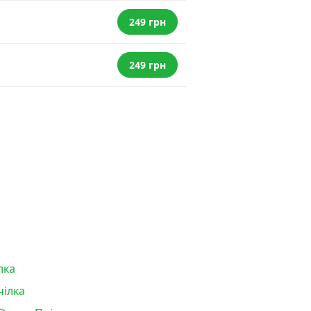
249 грн
249 грн
лка
чілка