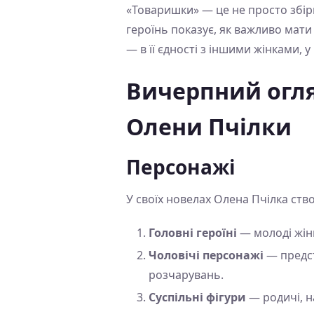
«Товаришки» — це не просто збірка
героїнь показує, як важливо мати
— в її єдності з іншими жінками, у
Вичерпний огля
Олени Пчілки
Персонажі
У своїх новелах Олена Пчілка ств
Головні героїні
— молоді жінк
Чоловічі персонажі
— предст
розчарувань.
Суспільні фігури
— родичі, н