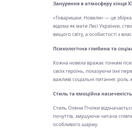
Занурення в атмосферу кінця ХІ
«Товаришки. Новели» — це збірка, 
відома як мати Лесі Українки, ств
вищого світу, а особистості з в
Психологічна глибина та соціа
Кожна новела вражає тонким пси
своїх героїнь, показуючи їхні пер
важливі соціальні питання: роль ж
Стиль та емоційна насиченість
Стиль Олени Пчілки відзначаєтьс
почуттів, змушуючи читача співпе
особливого шарму.