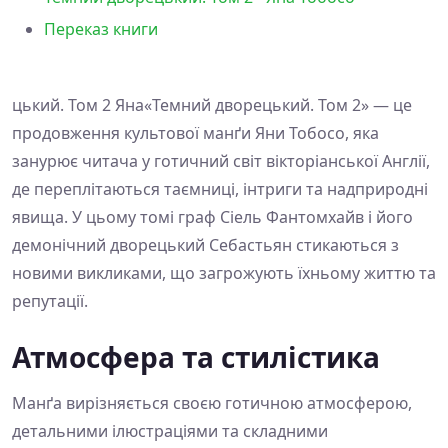
Переказ книги
цький. Том 2 Яна«Темний дворецький. Том 2» — це
продовження культової манґи Яни Тобосо, яка
занурює читача у готичний світ вікторіанської Англії,
де переплітаються таємниці, інтриги та надприродні
явища. У цьому томі граф Сіель Фантомхайв і його
демонічний дворецький Себастьян стикаються з
новими викликами, що загрожують їхньому життю та
репутації.
Атмосфера та стилістика
Манґа вирізняється своєю готичною атмосферою,
детальними ілюстраціями та складними