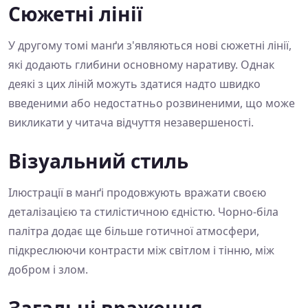
Сюжетні лінії
У другому томі манґи з'являються нові сюжетні лінії,
які додають глибини основному наративу. Однак
деякі з цих ліній можуть здатися надто швидко
введеними або недостатньо розвиненими, що може
викликати у читача відчуття незавершеності.
Візуальний стиль
Ілюстрації в манґі продовжують вражати своєю
деталізацією та стилістичною єдністю. Чорно-біла
палітра додає ще більше готичної атмосфери,
підкреслюючи контрасти між світлом і тінню, між
добром і злом.
Загальні враження