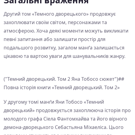
Другий том «Темного дворецького» продовжує
захоплювати своїм світом, персонажами та
атмосферою. Хоча деякі моменти можуть викликати
певні запитання або залишати простір для
подальшого розвитку, загалом манґа залишається
цікавою та вартою уваги для шанувальників жанру.
("Темний дворецький. Том 2 Яна Тобосо сюжет")##
Повна історія книги «Темний дворецький. Том 2»
У другому томі манґи Яни Тобосо «Темний
дворецький» продовжується захоплююча історія про
молодого графа Сіела Фантомхайва та його вірного
демона-дворецького Себастьяна Міхаеліса. Цього