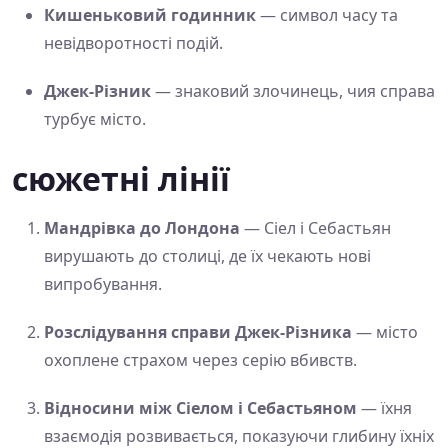
Кишеньковий годинник
— символ часу та
невідворотності подій.
Джек-Різник
— знаковий злочинець, чия справа
турбує місто.
сюжетні лінії
Мандрівка до Лондона
— Сіел і Себастьян
вирушають до столиці, де їх чекають нові
випробування.
Розслідування справи Джек-Різника
— місто
охоплене страхом через серію вбивств.
Відносини між Сіелом і Себастьяном
— їхня
взаємодія розвивається, показуючи глибину їхніх