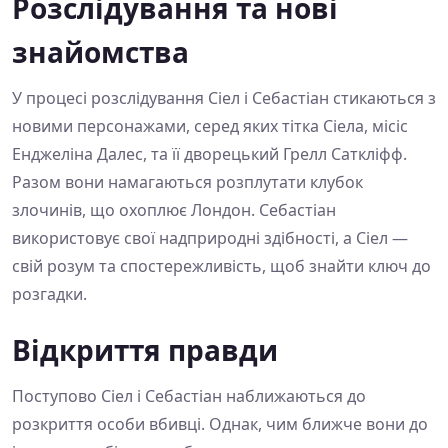
Розслідування та нові
знайомства
У процесі розслідування Сіел і Себастіан стикаються з
новими персонажами, серед яких тітка Сіела, місіс
Енджеліна Далес, та її дворецький Грелл Саткліфф.
Разом вони намагаються розплутати клубок
злочинів, що охоплює Лондон. Себастіан
використовує свої надприродні здібності, а Сіел —
свій розум та спостережливість, щоб знайти ключ до
розгадки.
Відкриття правди
Поступово Сіел і Себастіан наближаються до
розкриття особи вбивці. Однак, чим ближче вони до