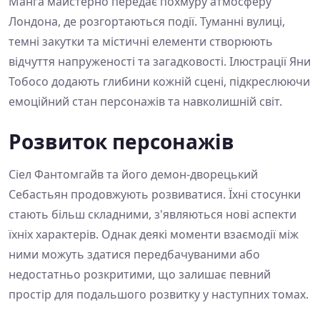
Манґа майстерно передає похмуру атмосферу
Лондона, де розгортаються події. Туманні вулиці,
темні закутки та містичні елементи створюють
відчуття напруженості та загадковості. Ілюстрації Яни
Тобосо додають глибини кожній сцені, підкреслюючи
емоційний стан персонажів та навколишній світ.
Розвиток персонажів
Сіел Фантомгайв та його демон-дворецький
Себастьян продовжують розвиватися. Їхні стосунки
стають більш складними, з'являються нові аспекти
їхніх характерів. Однак деякі моменти взаємодії між
ними можуть здатися передбачуваними або
недостатньо розкритими, що залишає певний
простір для подальшого розвитку у наступних томах.