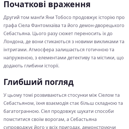
Початкові враження
Другий том манґи Яни Тобосо продовжує історію про
графа Сіела Фантомхаїва та його демон-дворецького
Себастьяна. Цього разу сюжет переносить їх до
Лондона, де вони стикаються з новими викликами та
інтригами. Атмосфера залишається готичною та
напруженою, з елементами детективу та містики, що
додають глибини історії.
Глибший погляд
У цьому томі розвиваються стосунки між Сіелом та
Себастьяном, їхня взаємодія стає більш складною та
багатогранною. Сіел продовжує шукати способи
помститися своїм ворогам, а Себастьяна
супроводжує його у всіх пригодах, демонструючи