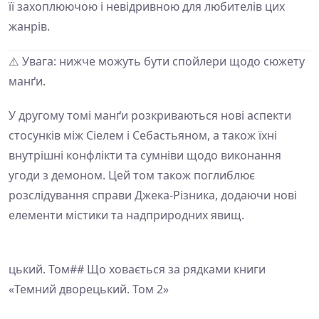
її захоплюючою і невідривною для любителів цих
жанрів.
⚠️ Увага: нижче можуть бути спойлери щодо сюжету
манґи.
У другому томі манґи розкриваються нові аспекти
стосунків між Сіелем і Себастьяном, а також їхні
внутрішні конфлікти та сумніви щодо виконання
угоди з демоном. Цей том також поглиблює
розслідування справи Джека-Різника, додаючи нові
елементи містики та надприродних явищ.
цький. Том## Що ховається за рядками книги
«Темний дворецький. Том 2»