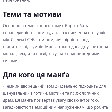
переконання.
Теми та мотиви
Основною темою цього тому є боротьба за
справедливість і помсту, а також вивчення стосунків
між Сіелем і Себастьяном, чия вірність іноді
ставиться під сумнів. Манґа також досліджує питання
моралі, влади та наслідків угод з надприродними
силами.
Для кого ця манґа
«Темний дворецький. Том 2» ідеально підходить для
шанувальників готики, містики та психологічних
драм. Ця манґа привертає увагу своєю інтригою,
загадковістю та емоційним напруженням, що робить