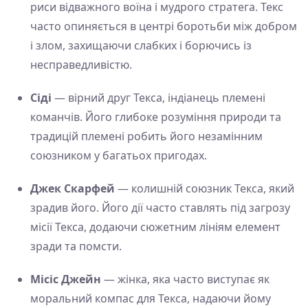
риси відважного воїна і мудрого стратега. Текс
часто опиняється в центрі боротьби між добром
і злом, захищаючи слабких і борючись із
несправедливістю.
Сіді
— вірний друг Текса, індіанець племені
команчів. Його глибоке розуміння природи та
традицій племені робить його незамінним
союзником у багатьох пригодах.
Джек Скарфей
— колишній союзник Текса, який
зрадив його. Його дії часто ставлять під загрозу
місії Текса, додаючи сюжетним лініям елемент
зради та помсти.
Місіс Джейн
— жінка, яка часто виступає як
моральний компас для Текса, надаючи йому