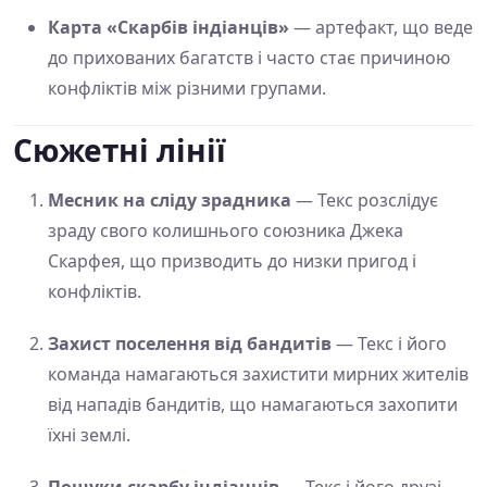
Карта «Скарбів індіанців»
— артефакт, що веде
до прихованих багатств і часто стає причиною
конфліктів між різними групами.
Сюжетні лінії
Месник на сліду зрадника
— Текс розслідує
зраду свого колишнього союзника Джека
Скарфея, що призводить до низки пригод і
конфліктів.
Захист поселення від бандитів
— Текс і його
команда намагаються захистити мирних жителів
від нападів бандитів, що намагаються захопити
їхні землі.
Пошуки скарбу індіанців
— Текс і його друзі