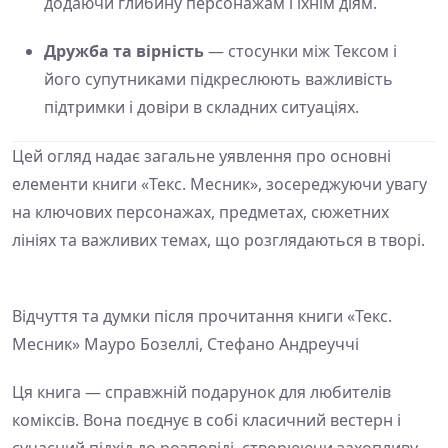
додаючи глибину персонажам і їхнім діям.
Дружба та вірність
— стосунки між Тексом і
його супутниками підкреслюють важливість
підтримки і довіри в складних ситуаціях.
Цей огляд надає загальне уявлення про основні
елементи книги «Текс. Месник», зосереджуючи увагу
на ключових персонажах, предметах, сюжетних
лініях та важливих темах, що розглядаються в творі.
Відчуття та думки після прочитання книги «Текс.
Месник» Мауро Бозеллі, Стефано Андреуччі
Ця книга — справжній подарунок для любителів
коміксів. Вона поєднує в собі класичний вестерн і
сучасний підхід до розповіді, створюючи захопливу