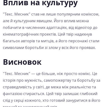
Вплив на культуру
"Текс. Месник" став не лише популярним коміксом,
але й культурним явищем. Його вплив можна
побачити в численних адаптаціях, від відеоігор до
кінематографічних проектів. Цей твір надихнув
багатьох авторів та митців, а його персонажі стали
символами боротьби зі злом у всіх його проявах.
Висновок
"Текс. Месник" — це більше, ніж просто комікс. Це
історія про мужність, самопожертву та боротьбу за
справедливість у світі, де межа між реальністю та
фантазією стирається. Цей твір залишає глибокий
слід у серці кожного, хто готовий зануритися в його
темний та захоплюючий світ.