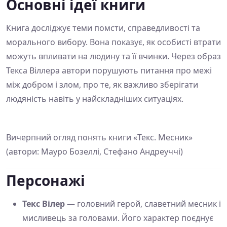
Основні ідеї книги
Книга досліджує теми помсти, справедливості та
морального вибору. Вона показує, як особисті втрати
можуть впливати на людину та її вчинки. Через образ
Текса Віллера автори порушують питання про межі
між добром і злом, про те, як важливо зберігати
людяність навіть у найскладніших ситуаціях.
Вичерпний огляд понять книги «Текс. Месник»
(автори: Мауро Бозеллі, Стефано Андреуччі)
Персонажі
Текс Вілер
— головний герой, славетний месник і
мисливець за головами. Його характер поєднує