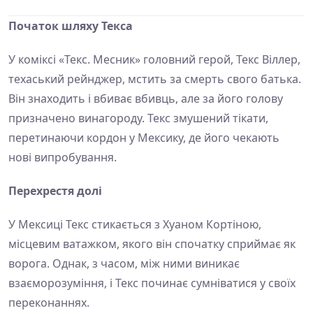
Початок шляху Текса
У коміксі «Текс. Месник» головний герой, Текс Віллер,
техаський рейнджер, мстить за смерть свого батька.
Він знаходить і вбиває вбивць, але за його голову
призначено винагороду. Текс змушений тікати,
перетинаючи кордон у Мексику, де його чекають
нові випробування.
Перехрестя долі
У Мексиці Текс стикається з Хуаном Кортіною,
місцевим ватажком, якого він спочатку сприймає як
ворога. Однак, з часом, між ними виникає
взаєморозуміння, і Текс починає сумніватися у своїх
переконаннях.