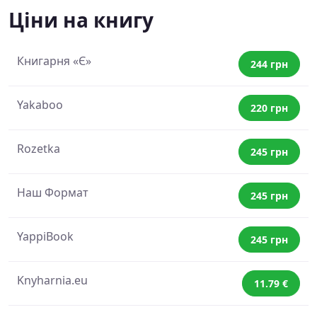
Ціни на книгу
Книгарня «Є»
244 грн
Yakaboo
220 грн
Rozetka
245 грн
Наш Формат
245 грн
YappiBook
245 грн
Knyharnia.eu
11.79 €