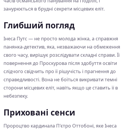
часів османського панування на Поділлі, і
занурюється в брудні секрети місцевих еліт.
Глибший погляд
Інеса Путс — не просто молода жінка, а справжня
панянка-детектив, яка, незважаючи на обмеження
свого часу, вирішує розслідувати складні справи. Її
повернення до Проскурова після здобуття освіти
слідчого свідчить про її рішучість і прагнення до
справедливості. Вона не боїться викривати темні
сторони місцевих еліт, навіть якщо це ставить її в
небезпеку.
Приховані сенси
Пророцтво кардинала П'єтро Оттобоні, яке Інеса