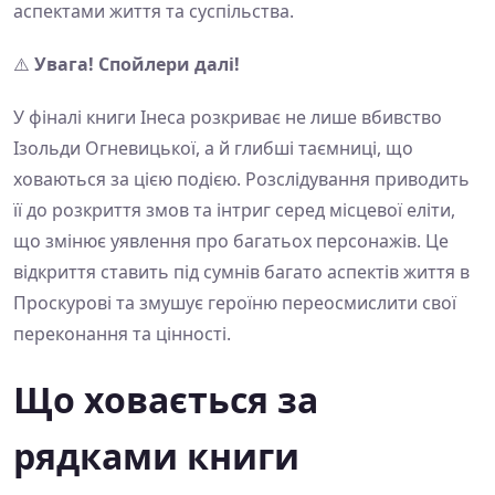
аспектами життя та суспільства.
⚠️
Увага! Спойлери далі!
У фіналі книги Інеса розкриває не лише вбивство
Ізольди Огневицької, а й глибші таємниці, що
ховаються за цією подією. Розслідування приводить
її до розкриття змов та інтриг серед місцевої еліти,
що змінює уявлення про багатьох персонажів. Це
відкриття ставить під сумнів багато аспектів життя в
Проскурові та змушує героїню переосмислити свої
переконання та цінності.
Що ховається за
рядками книги