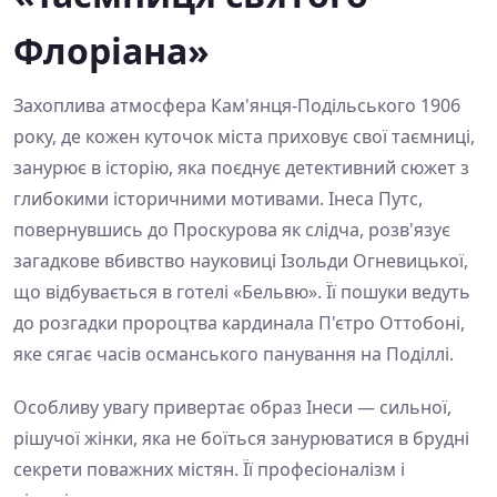
Флоріана»
Захоплива атмосфера Кам'янця-Подільського 1906
року, де кожен куточок міста приховує свої таємниці,
занурює в історію, яка поєднує детективний сюжет з
глибокими історичними мотивами. Інеса Путс,
повернувшись до Проскурова як слідча, розв'язує
загадкове вбивство науковиці Ізольди Огневицької,
що відбувається в готелі «Бельвю». Її пошуки ведуть
до розгадки пророцтва кардинала П'єтро Оттобоні,
яке сягає часів османського панування на Поділлі.
Особливу увагу привертає образ Інеси — сильної,
рішучої жінки, яка не боїться занурюватися в брудні
секрети поважних містян. Її професіоналізм і