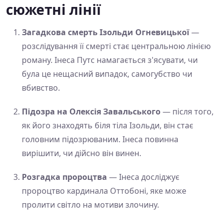
сюжетні лінії
Загадкова смерть Ізольди Огневицької
—
розслідування її смерті стає центральною лінією
роману. Інеса Путс намагається з'ясувати, чи
була це нещасний випадок, самогубство чи
вбивство.
Підозра на Олексія Завальського
— після того,
як його знаходять біля тіла Ізольди, він стає
головним підозрюваним. Інеса повинна
вирішити, чи дійсно він винен.
Розгадка пророцтва
— Інеса досліджує
пророцтво кардинала Оттобоні, яке може
пролити світло на мотиви злочину.