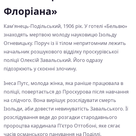
Флоріана»
Кам'янець-Подільський, 1906 рік. У готелі «Бельвю»
знаходять мертвою молоду науковицю Ізольду
Огневицьку. Поруч із її тілом непритомним лежить
начальник розшукового відділку проскурівської
поліції Олексій Завальський. Його одразу
підозрюють у скоєнні злочину.
Інеса Путс, молода жінка, яка раніше працювала в
поліції, повертається до Проскурова після навчання
на слідчого. Вона вирішує розслідувати смерть
Ізольди, аби довести невинуватість Завальського. Її
розслідування веде до розгадки стародавнього
пророцтва кардинала П'єтро Оттобоні, яке сягає
часів османського панування на Поділлі.