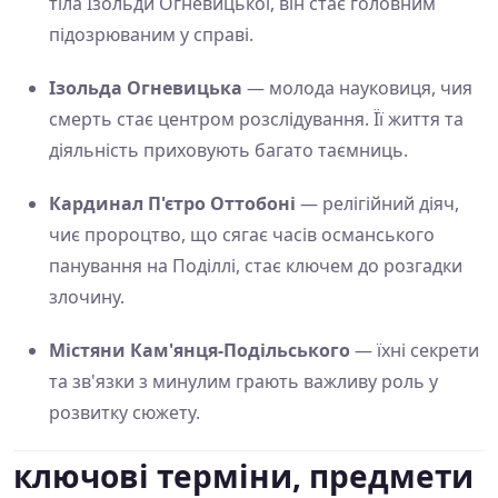
тіла Ізольди Огневицької, він стає головним
підозрюваним у справі.
Ізольда Огневицька
— молода науковиця, чия
смерть стає центром розслідування. Її життя та
діяльність приховують багато таємниць.
Кардинал П'єтро Оттобоні
— релігійний діяч,
чиє пророцтво, що сягає часів османського
панування на Поділлі, стає ключем до розгадки
злочину.
Містяни Кам'янця-Подільського
— їхні секрети
та зв'язки з минулим грають важливу роль у
розвитку сюжету.
ключові терміни, предмети