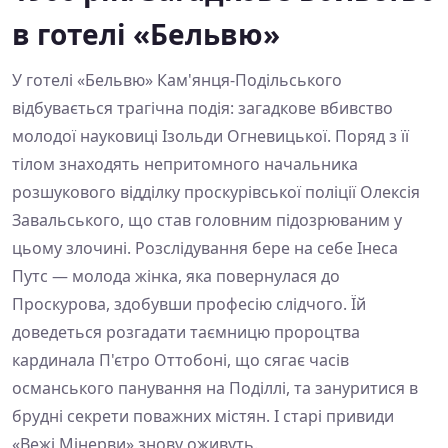
в готелі «Бельвю»
У готелі «Бельвю» Кам'янця-Подільського
відбувається трагічна подія: загадкове вбивство
молодої науковиці Ізольди Огневицької. Поряд з її
тілом знаходять непритомного начальника
розшукового відділку проскурівської поліції Олексія
Завальського, що став головним підозрюваним у
цьому злочині. Розслідування бере на себе Інеса
Путс — молода жінка, яка повернулася до
Проскурова, здобувши професію слідчого. Їй
доведеться розгадати таємницю пророцтва
кардинала П'єтро Оттобоні, що сягає часів
османського панування на Поділлі, та зануритися в
брудні секрети поважних містян. І старі привиди
«Вежі Мінерви» знову оживуть.