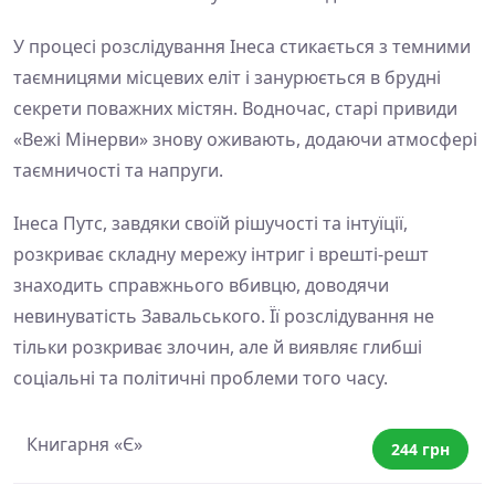
У процесі розслідування Інеса стикається з темними
таємницями місцевих еліт і занурюється в брудні
секрети поважних містян. Водночас, старі привиди
«Вежі Мінерви» знову оживають, додаючи атмосфері
таємничості та напруги.
Інеса Путс, завдяки своїй рішучості та інтуїції,
розкриває складну мережу інтриг і врешті-решт
знаходить справжнього вбивцю, доводячи
невинуватість Завальського. Її розслідування не
тільки розкриває злочин, але й виявляє глибші
соціальні та політичні проблеми того часу.
Книгарня «Є»
244 грн