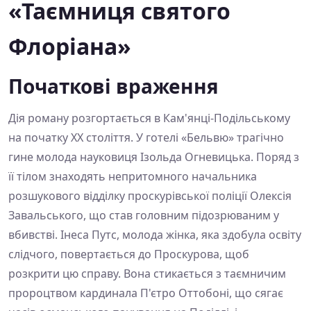
«Таємниця святого
Флоріана»
Початкові враження
Дія роману розгортається в Кам'янці-Подільському
на початку ХХ століття. У готелі «Бельвю» трагічно
гине молода науковиця Ізольда Огневицька. Поряд з
її тілом знаходять непритомного начальника
розшукового відділку проскурівської поліції Олексія
Завальського, що став головним підозрюваним у
вбивстві. Інеса Путс, молода жінка, яка здобула освіту
слідчого, повертається до Проскурова, щоб
розкрити цю справу. Вона стикається з таємничим
пророцтвом кардинала П'єтро Оттобоні, що сягає