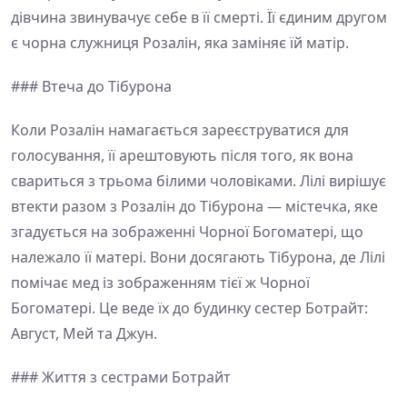
дівчина звинувачує себе в її смерті. Її єдиним другом
є чорна служниця Розалін, яка заміняє їй матір.
### Втеча до Тібурона
Коли Розалін намагається зареєструватися для
голосування, її арештовують після того, як вона
свариться з трьома білими чоловіками. Лілі вирішує
втекти разом з Розалін до Тібурона — містечка, яке
згадується на зображенні Чорної Богоматері, що
належало її матері. Вони досягають Тібурона, де Лілі
помічає мед із зображенням тієї ж Чорної
Богоматері. Це веде їх до будинку сестер Ботрайт:
Август, Мей та Джун.
### Життя з сестрами Ботрайт