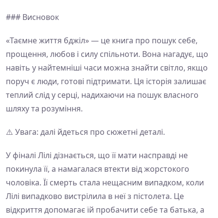
### Висновок
«Таємне життя бджіл» — це книга про пошук себе,
прощення, любов і силу спільноти. Вона нагадує, що
навіть у найтемніші часи можна знайти світло, якщо
поруч є люди, готові підтримати. Ця історія залишає
теплий слід у серці, надихаючи на пошук власного
шляху та розуміння.
⚠️ Увага: далі йдеться про сюжетні деталі.
У фіналі Лілі дізнається, що її мати насправді не
покинула її, а намагалася втекти від жорстокого
чоловіка. Її смерть стала нещасним випадком, коли
Лілі випадково вистрілила в неї з пістолета. Це
відкриття допомагає їй пробачити себе та батька, а