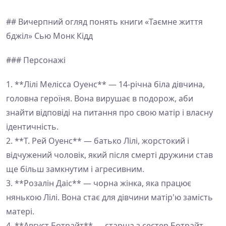
## Вичерпний огляд понять книги «Таємне життя
бджіл» Сью Монк Кідд
### Персонажі
1. **Лілі Мелісса Оуенс** — 14-річна біла дівчина,
головна героїня. Вона вирушає в подорож, аби
знайти відповіді на питання про свою матір і власну
ідентичність.
2. **Т. Рей Оуенс** — батько Лілі, жорстокий і
відчужений чоловік, який після смерті дружини став
ще більш замкнутим і агресивним.
3. **Розалін Даіс** — чорна жінка, яка працює
нянькою Лілі. Вона стає для дівчини матір'ю замість
матері.
4. **Август Ботрайт** — старша з сестер Ботрайт,