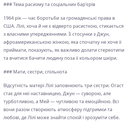
### Тема расизму та соціальних бар'єрів
1964 рік — час боротьби за громадянські права в
США. Лілі, хоча й не є відверто расисткою, стикається
з власними упередженнями. Її стосунки з Джун,
афроамериканською жінкою, яка спочатку не хоче її
приймати, показують, як важливо долати стереотипи
та вчитися бачити людину поза її кольором шкіри.
### Мати, сестри, спільнота
Відсутність матері Лілі заповнюють три сестри. Огаст
стає для неї наставницею, Джун — суворою, але
турботливою, а Мей — чутливою та емоційною. Всі
вони разом створюють атмосферу підтримки та
любові, де Лілі може знайти спокій і зрозуміти себе.