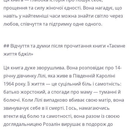
прощення та силу жіночої єдності. Вона нагадує, що
навіть у найтемніші часи можна знайти світло через
любов, співчуття та підтримку одне одного.
## Відчуття та думки після прочитання книги «Таємне
життя бджіл»
Ця книга дуже зворушлива. Вона розповідає про 14-
річну дівчинку Лілі, яка живе в Південній Кароліні
1964 року. Її життя — це суцільний біль і самотність:
батько жорстокий, а спогади про маму — туманні й
болючі. Коли Лілі випадково вбиває свою матір, вона
звинувачує себе в її смерті. І ось, намагаючись
втекти від болю та самотності, вона разом із своєю
доглядальницею Розалін вирушає в подорож до