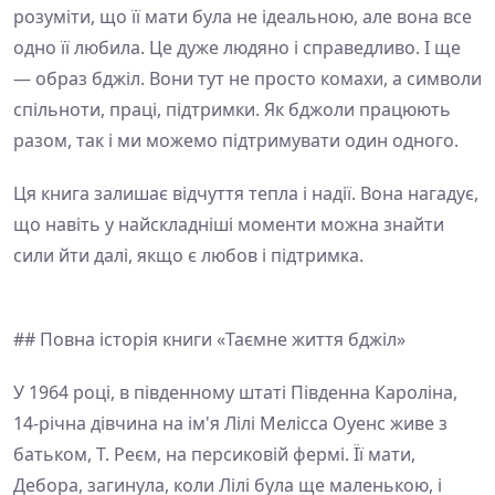
розуміти, що її мати була не ідеальною, але вона все
одно її любила. Це дуже людяно і справедливо. І ще
— образ бджіл. Вони тут не просто комахи, а символи
спільноти, праці, підтримки. Як бджоли працюють
разом, так і ми можемо підтримувати один одного.
Ця книга залишає відчуття тепла і надії. Вона нагадує,
що навіть у найскладніші моменти можна знайти
сили йти далі, якщо є любов і підтримка.
## Повна історія книги «Таємне життя бджіл»
У 1964 році, в південному штаті Південна Кароліна,
14-річна дівчина на ім'я Лілі Мелісса Оуенс живе з
батьком, Т. Реєм, на персиковій фермі. Її мати,
Дебора, загинула, коли Лілі була ще маленькою, і