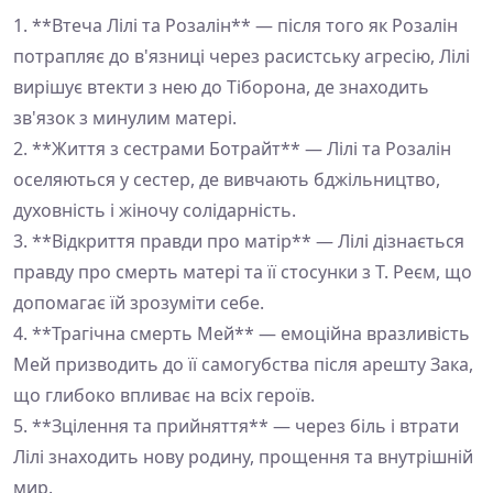
1. **Втеча Лілі та Розалін** — після того як Розалін
потрапляє до в'язниці через расистську агресію, Лілі
вирішує втекти з нею до Тіборона, де знаходить
зв'язок з минулим матері.
2. **Життя з сестрами Ботрайт** — Лілі та Розалін
оселяються у сестер, де вивчають бджільництво,
духовність і жіночу солідарність.
3. **Відкриття правди про матір** — Лілі дізнається
правду про смерть матері та її стосунки з Т. Реєм, що
допомагає їй зрозуміти себе.
4. **Трагічна смерть Мей** — емоційна вразливість
Мей призводить до її самогубства після арешту Зака,
що глибоко впливає на всіх героїв.
5. **Зцілення та прийняття** — через біль і втрати
Лілі знаходить нову родину, прощення та внутрішній
мир.