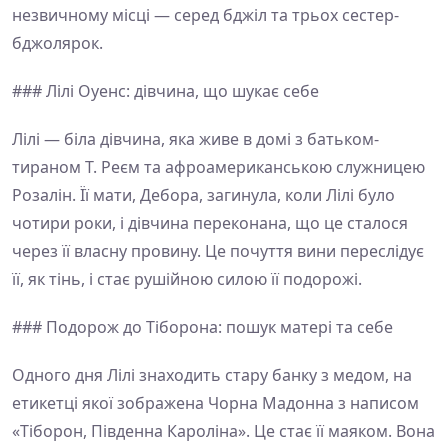
незвичному місці — серед бджіл та трьох сестер-
бджолярок.
### Лілі Оуенс: дівчина, що шукає себе
Лілі — біла дівчина, яка живе в домі з батьком-
тираном Т. Реєм та афроамериканською служницею
Розалін. Її мати, Дебора, загинула, коли Лілі було
чотири роки, і дівчина переконана, що це сталося
через її власну провину. Це почуття вини переслідує
її, як тінь, і стає рушійною силою її подорожі.
### Подорож до Тіборона: пошук матері та себе
Одного дня Лілі знаходить стару банку з медом, на
етикетці якої зображена Чорна Мадонна з написом
«Тіборон, Південна Кароліна». Це стає її маяком. Вона