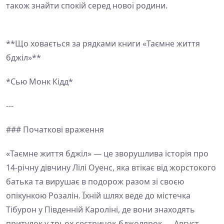
також знайти спокій серед нової родини.
**Що ховається за рядками книги «Таємне життя
бджіл»**
*Сью Монк Кідд*
---
### Початкові враження
«Таємне життя бджіл» — це зворушлива історія про
14-річну дівчину Лілі Оуенс, яка втікає від жорстокого
батька та вирушає в подорож разом зі своєю
опікункою Розалін. Їхній шлях веде до містечка
Тібурон у Південній Кароліні, де вони знаходять
притулок у трьох сестричок-бджолярок — Август,