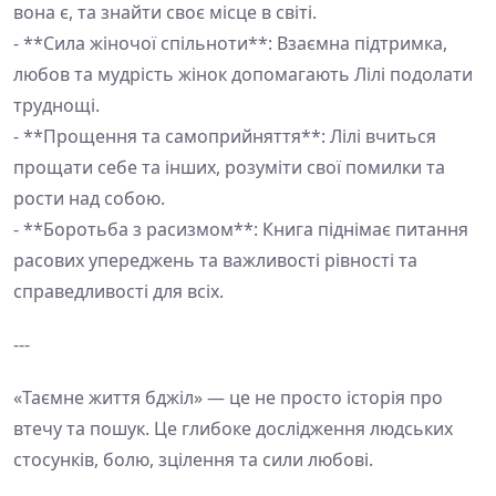
вона є, та знайти своє місце в світі.
- **Сила жіночої спільноти**: Взаємна підтримка,
любов та мудрість жінок допомагають Лілі подолати
труднощі.
- **Прощення та самоприйняття**: Лілі вчиться
прощати себе та інших, розуміти свої помилки та
рости над собою.
- **Боротьба з расизмом**: Книга піднімає питання
расових упереджень та важливості рівності та
справедливості для всіх.
---
«Таємне життя бджіл» — це не просто історія про
втечу та пошук. Це глибоке дослідження людських
стосунків, болю, зцілення та сили любові.