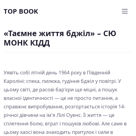
TOP BOOK
«Таємне життя бджіл» – СЮ
МОНК КІДД
Уявіть собі літній день 1964 року в Південній
Кароліні: спека, пилюка, гудіння бджіл у повітрі. У
цьому світі, де расові бар'єри ще міцні, а пошук
власної ідентичності — це не просто питання, а
справжнє випробування, розгортається історія 14-
річної дівчини на ім'я Лілі Оуенс. Її життя — це
сплетення болю, втрат і пошуків любові. Але саме в
цьому хаосі вона знаходить притулок і сили в