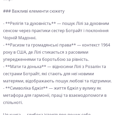
### Важливі елементи сюжету
- **Релігія та духовність** — пошук Лілі за духовним
сенсом через практики сестер Ботрайт і поклоніння
Чорній Мадонні.
- **Расизм та громадянські права** — контекст 1964
року в США, де Лілі стикається з расовими
упередженнями та боротьбою за рівність.
- **Мати та донька** — відносини Лілі з Розалін та
сестрами Ботрайт, які стають для неї новими
матерями, відображають пошук любові та підтримки.
- **Символіка бджіл** — життя бджіл у вулику як
метафора для гармонії, праці та взаємодопомоги в
спільноті.
Ця книга — глибока історія про пошук себе,