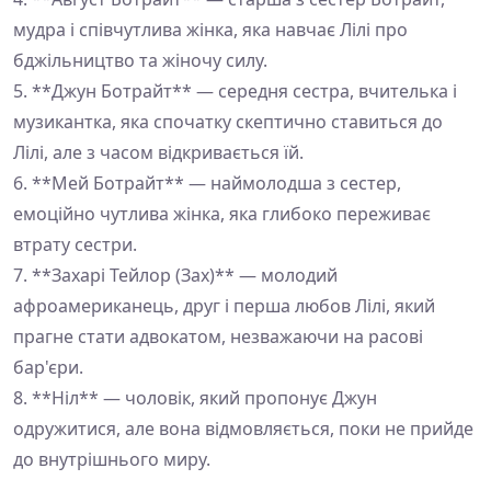
мудра і співчутлива жінка, яка навчає Лілі про
бджільництво та жіночу силу.
5. **Джун Ботрайт** — середня сестра, вчителька і
музикантка, яка спочатку скептично ставиться до
Лілі, але з часом відкривається їй.
6. **Мей Ботрайт** — наймолодша з сестер,
емоційно чутлива жінка, яка глибоко переживає
втрату сестри.
7. **Захарі Тейлор (Зах)** — молодий
афроамериканець, друг і перша любов Лілі, який
прагне стати адвокатом, незважаючи на расові
бар'єри.
8. **Ніл** — чоловік, який пропонує Джун
одружитися, але вона відмовляється, поки не прийде
до внутрішнього миру.