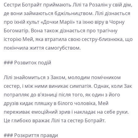
Сестри Ботрайт приймають Лілі та Розалін у свій дім,
де вони займаються бджільництвом. Лілі дізнається
про їхній культ «Дочки Марії» та їхню віру в Чорну
Богоматір. Вона також дізнається про трагічну
історію Мей, яка втратила свою сестру-близнюка, що
покінчила життя самогубством.
### Розвиток подій
Лілі знайомиться з Заком, молодим помічником
сестер, і між ними виникає симпатія. Однак, коли Зак
потрапляє до в'язниці після того, як один з його
друзів кидає пляшку в білого чоловіка, Мей
переживає емоційний зрив і накладає на себе руки.
Це глибоко вражає Лілі та сестер Ботрайт.
### Розкриття правди