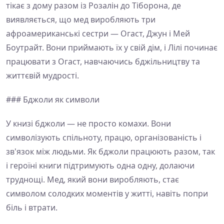
тікає з дому разом із Розалін до Тіборона, де
виявляється, що мед виробляють три
афроамериканські сестри — Огаст, Джун і Мей
Боутрайт. Вони приймають їх у свій дім, і Лілі починає
працювати з Огаст, навчаючись бджільництву та
життєвій мудрості.
### Бджоли як символи
У книзі бджоли — не просто комахи. Вони
символізують спільноту, працю, організованість і
зв'язок між людьми. Як бджоли працюють разом, так
і героїні книги підтримують одна одну, долаючи
труднощі. Мед, який вони виробляють, стає
символом солодких моментів у житті, навіть попри
біль і втрати.