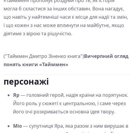
«Тайммен» пропонує роздуми про те, як історія
могла б скластися за інших обставин. Вона нагадує,
що навіть у найтемніші часи є місце для надії та змін,
і що кожен з нас може вплинути на майбутнє, якщо
діятиме з вірою та рішучістю.
("Тайммен Дмитро Зіненко книга")
Вичерпний огляд
понять книги «Тайммен»
персонажі
Яр
— головний герой, надія країни на порятунок.
Його роль у сюжеті є центральною, і саме через
його очі розкривається основна ідея твору.
Міо
— супутниця Яра, яка разом з ним вирушає в