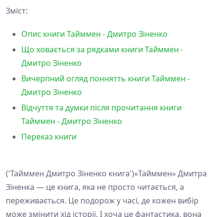
Зміст:
Опис книги Тайммен - Дмитро Зіненко
Що ховається за рядками книги Тайммен -
Дмитро Зіненко
Вичерпний огляд поннятть книги Тайммен -
Дмитро Зіненко
Відчуття та думки після прочитання книги
Тайммен - Дмитро Зіненко
Переказ книги
('Тайммен Дмитро Зіненко книга')«Тайммен» Дмитра
Зіненка — це книга, яка не просто читається, а
переживається. Це подорож у часі, де кожен вибір
може змінити хід історії. І хоча це фантастика, вона