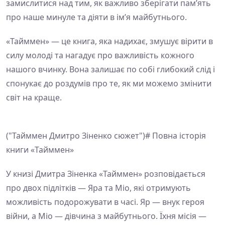
замислитися над тим, як важливо зберігати пам’ять
про наше минуле та діяти в ім’я майбутнього.
«Тайммен» — це книга, яка надихає, змушує вірити в
силу молоді та нагадує про важливість кожного
нашого вчинку. Вона залишає по собі глибокий слід і
спонукає до роздумів про те, як ми можемо змінити
світ на краще.
("Тайммен Дмитро Зіненко сюжет")# Повна історія
книги «Тайммен»
У книзі Дмитра Зіненка «Тайммен» розповідається
про двох підлітків — Яра та Міо, які отримують
можливість подорожувати в часі. Яр — внук героя
війни, а Міо — дівчина з майбутнього. Їхня місія —