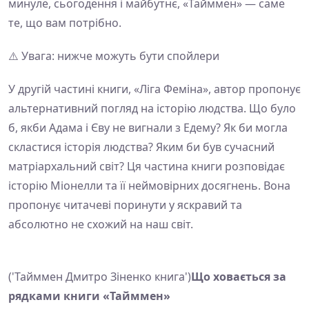
минуле, сьогодення і майбутнє, «Тайммен» — саме
те, що вам потрібно.
⚠️ Увага: нижче можуть бути спойлери
У другій частині книги, «Ліга Феміна», автор пропонує
альтернативний погляд на історію людства. Що було
б, якби Адама і Єву не вигнали з Едему? Як би могла
скластися історія людства? Яким би був сучасний
матріархальний світ? Ця частина книги розповідає
історію Міонелли та її неймовірних досягнень. Вона
пропонує читачеві поринути у яскравий та
абсолютно не схожий на наш світ.
('Тайммен Дмитро Зіненко книга')
Що ховається за
рядками книги «Тайммен»