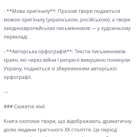
- **Мова оригіналу**: Прозові твори подаються
мовою оригіналу (українською, російською), а твори
західноєвропейських письменників — у художньому
перекладі.
- **Авторська орфографія**: Тексти письменників-
краян, які через війни і репресії вимушено покинули
Україну, подаються зі збереженням авторської
орфографії.
---
### Сюжетні лінії
Книга охоплює твори, що відображають драматичну
долю людини трагічного ХХ століття. Це період