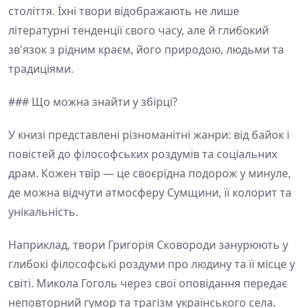
століття. Їхні твори відображають не лише
літературні тенденції свого часу, але й глибокий
зв'язок з рідним краєм, його природою, людьми та
традиціями.
### Що можна знайти у збірці?
У книзі представлені різноманітні жанри: від байок і
повістей до філософських роздумів та соціальних
драм. Кожен твір — це своєрідна подорож у минуле,
де можна відчути атмосферу Сумщини, її колорит та
унікальність.
Наприклад, твори Григорія Сковороди занурюють у
глибокі філософські роздуми про людину та її місце у
світі. Микола Гоголь через свої оповідання передає
неповторний гумор та трагізм українського села.