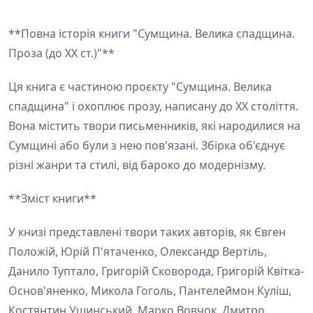
**Повна історія книги "Сумщина. Велика спадщина.
Проза (до ХХ ст.)"**
Ця книга є частиною проєкту "Сумщина. Велика
спадщина" і охоплює прозу, написану до ХХ століття.
Вона містить твори письменників, які народилися на
Сумщині або були з нею пов'язані. Збірка об'єднує
різні жанри та стилі, від бароко до модернізму.
**Зміст книги**
У книзі представлені твори таких авторів, як Євген
Положій, Юрій П'ятаченко, Олександр Вертіль,
Данило Туптало, Григорій Сковорода, Григорій Квітка-
Основ'яненко, Микола Гоголь, Пантелеймон Куліш,
Костянтин Ушинський, Марко Вовчок, Дмитро