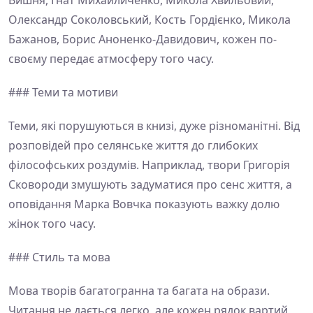
Вишня, Гнат Михайличенко, Микола Хвильовий,
Олександр Соколовський, Кость Гордієнко, Микола
Бажанов, Борис Аноненко-Давидович, кожен по-
своєму передає атмосферу того часу.
### Теми та мотиви
Теми, які порушуються в книзі, дуже різноманітні. Від
розповідей про селянське життя до глибоких
філософських роздумів. Наприклад, твори Григорія
Сковороди змушують задуматися про сенс життя, а
оповідання Марка Вовчка показують важку долю
жінок того часу.
### Стиль та мова
Мова творів багатогранна та багата на образи.
Читання не дається легко, але кожен рядок вартий