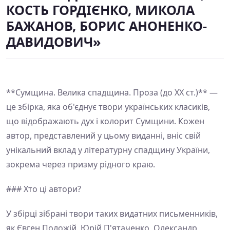
КОСТЬ ГОРДІЄНКО, МИКОЛА
БАЖАНОВ, БОРИС АНОНЕНКО-
ДАВИДОВИЧ»
**Сумщина. Велика спадщина. Проза (до ХХ ст.)** —
це збірка, яка об'єднує твори українських класиків,
що відображають дух і колорит Сумщини. Кожен
автор, представлений у цьому виданні, вніс свій
унікальний вклад у літературну спадщину України,
зокрема через призму рідного краю.
### Хто ці автори?
У збірці зібрані твори таких видатних письменників,
як Євген Положій, Юрій П'ятаченко, Олександр