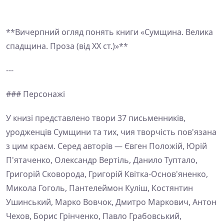
**Вичерпний огляд понять книги «Сумщина. Велика
спадщина. Проза (від ХХ ст.)»**
---
### Персонажі
У книзі представлено твори 37 письменників,
уродженців Сумщини та тих, чия творчість пов'язана
з цим краєм. Серед авторів — Євген Положій, Юрій
П'ятаченко, Олександр Вертіль, Данило Туптало,
Григорій Сковорода, Григорій Квітка-Основ'яненко,
Микола Гоголь, Пантелеймон Куліш, Костянтин
Ушинський, Марко Вовчок, Дмитро Маркович, Антон
Чехов, Борис Грінченко, Павло Грабовський,