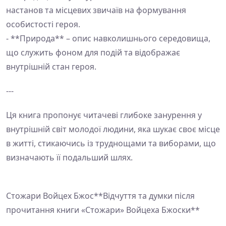
настанов та місцевих звичаїв на формування
особистості героя.
- **Природа** – опис навколишнього середовища,
що служить фоном для подій та відображає
внутрішній стан героя.
---
Ця книга пропонує читачеві глибоке занурення у
внутрішній світ молодої людини, яка шукає своє місце
в житті, стикаючись із труднощами та виборами, що
визначають її подальший шлях.
Стожари Войцех Бжос**Відчуття та думки після
прочитання книги «Стожари» Войцеха Бжоски**