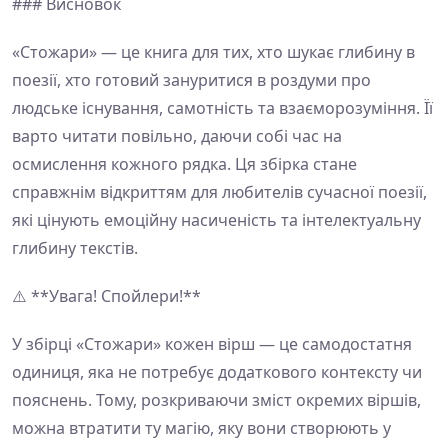
### Висновок
«Стожари» — це книга для тих, хто шукає глибину в
поезії, хто готовий зануритися в роздуми про
людське існування, самотність та взаєморозуміння. Її
варто читати повільно, даючи собі час на
осмислення кожного рядка. Ця збірка стане
справжнім відкриттям для любителів сучасної поезії,
які цінують емоційну насиченість та інтелектуальну
глибину текстів.
⚠️ **Увага! Спойлери!**
У збірці «Стожари» кожен вірш — це самодостатня
одиниця, яка не потребує додаткового контексту чи
пояснень. Тому, розкриваючи зміст окремих віршів,
можна втратити ту магію, яку вони створюють у