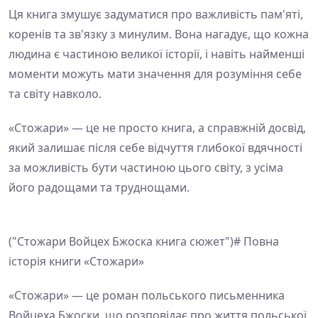
Ця книга змушує задуматися про важливість пам'яті,
коренів та зв'язку з минулим. Вона нагадує, що кожна
людина є частиною великої історії, і навіть найменші
моменти можуть мати значення для розуміння себе
та світу навколо.
«Стожари» — це не просто книга, а справжній досвід,
який залишає після себе відчуття глибокої вдячності
за можливість бути частиною цього світу, з усіма
його радощами та труднощами.
("Стожари Войцех Бжоска книга сюжет")# Повна
історія книги «Стожари»
«Стожари» — це роман польського письменника
Войцеха Бжоски, що розповідає про життя польської