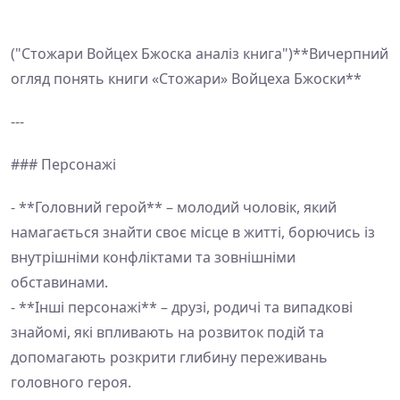
("Стожари Войцех Бжоска аналіз книга")**Вичерпний
огляд понять книги «Стожари» Войцеха Бжоски**
---
### Персонажі
- **Головний герой** – молодий чоловік, який
намагається знайти своє місце в житті, борючись із
внутрішніми конфліктами та зовнішніми
обставинами.
- **Інші персонажі** – друзi, родичі та випадкові
знайомі, які впливають на розвиток подій та
допомагають розкрити глибину переживань
головного героя.