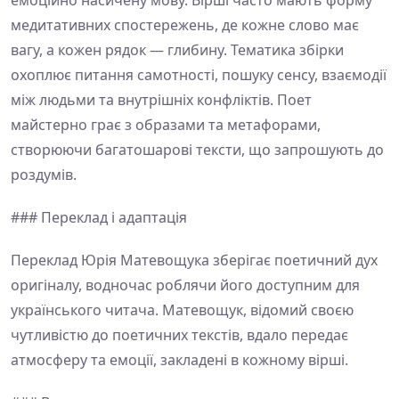
емоційно насичену мову. Вірші часто мають форму
медитативних спостережень, де кожне слово має
вагу, а кожен рядок — глибину. Тематика збірки
охоплює питання самотності, пошуку сенсу, взаємодії
між людьми та внутрішніх конфліктів. Поет
майстерно грає з образами та метафорами,
створюючи багатошарові тексти, що запрошують до
роздумів.
### Переклад і адаптація
Переклад Юрія Матевощука зберігає поетичний дух
оригіналу, водночас роблячи його доступним для
українського читача. Матевощук, відомий своєю
чутливістю до поетичних текстів, вдало передає
атмосферу та емоції, закладені в кожному вірші.