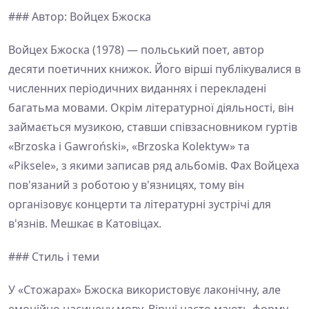
### Автор: Войцех Бжоска
Войцех Бжоска (1978) — польський поет, автор
десяти поетичних книжок. Його вірші публікувалися в
численних періодичних виданнях і перекладені
багатьма мовами. Окрім літературної діяльності, він
займається музикою, ставши співзасновником гуртів
«Brzoska i Gawroński», «Brzoska Kolektyw» та
«Piksele», з якими записав ряд альбомів. Фах Войцеха
пов'язаний з роботою у в'язницях, тому він
організовує концерти та літературні зустрічі для
в'язнів. Мешкає в Катовіцах.
### Стиль і теми
У «Стожарах» Бжоска використовує лаконічну, але