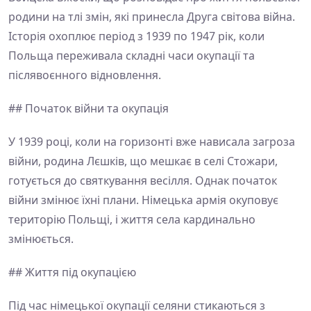
родини на тлі змін, які принесла Друга світова війна.
Історія охоплює період з 1939 по 1947 рік, коли
Польща переживала складні часи окупації та
післявоєнного відновлення.
## Початок війни та окупація
У 1939 році, коли на горизонті вже нависала загроза
війни, родина Лєшків, що мешкає в селі Стожари,
готується до святкування весілля. Однак початок
війни змінює їхні плани. Німецька армія окуповує
територію Польщі, і життя села кардинально
змінюється.
## Життя під окупацією
Під час німецької окупації селяни стикаються з