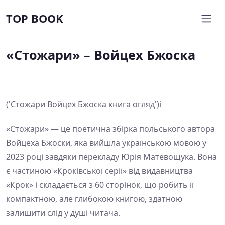
TOP BOOK
«Стожари» – Войцех Бжоска
('Стожари Войцех Бжоска книга огляд')i
«Стожари» — це поетична збірка польського автора
Войцеха Бжоски, яка вийшла українською мовою у
2023 році завдяки перекладу Юрія Матевощука. Вона
є частиною «Кроківської серії» від видавництва
«Крок» і складається з 60 сторінок, що робить її
компактною, але глибокою книгою, здатною
залишити слід у душі читача.