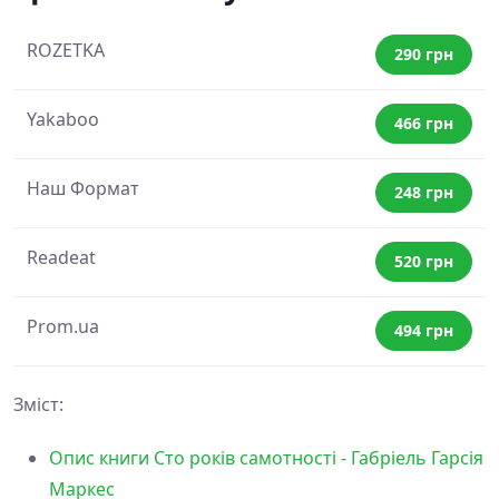
ROZETKA
290 грн
Yakaboo
466 грн
Наш Формат
248 грн
Readeat
520 грн
Prom.ua
494 грн
Зміст:
Опис книги Сто років самотності - Габріель Гарсія
Маркес