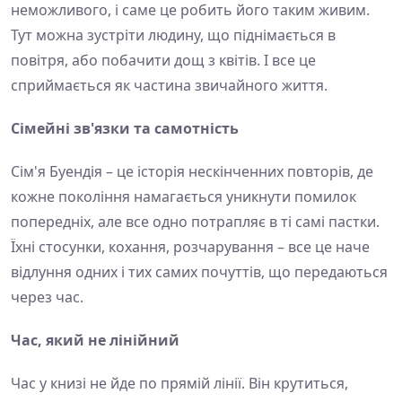
неможливого, і саме це робить його таким живим.
Тут можна зустріти людину, що піднімається в
повітря, або побачити дощ з квітів. І все це
сприймається як частина звичайного життя.
Сімейні зв'язки та самотність
Сім'я Буендія – це історія нескінченних повторів, де
кожне покоління намагається уникнути помилок
попередніх, але все одно потрапляє в ті самі пастки.
Їхні стосунки, кохання, розчарування – все це наче
відлуння одних і тих самих почуттів, що передаються
через час.
Час, який не лінійний
Час у книзі не йде по прямій лінії. Він крутиться,