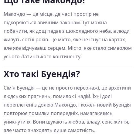
Макондо — це місце, де час і простір не
підкоряються звичним законам. Тут можна
побачити, як дощ падає з шоколадного неба, а люди
живуть сотні років. Це місто, яке не існує на картах,
але яке відчуваєш серцем. Місто, яке стало символом
усього Латинського континенту.
Хто такі Буендія?
Сім'я Буендія — це не просто персонажі, це архетипи
людських прагнень, помилок і надій. Їхні долі
переплетені з долею Макондо, і кожен новий Буендія
повторює помилки попередніх, намагаючись
уникнути їх. Вони шукають любов, владу, сенс життя,
але часто знаходять лише самотність.