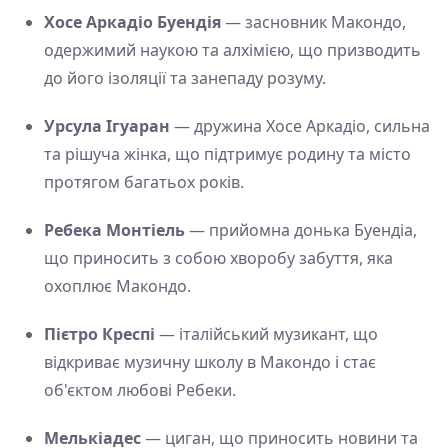
Хосе Аркадіо Буендія
— засновник Макондо,
одержимий наукою та алхімією, що призводить
до його ізоляції та занепаду розуму.
Урсула Ігуаран
— дружина Хосе Аркадіо, сильна
та рішуча жінка, що підтримує родину та місто
протягом багатьох років.
Ребека Монтіель
— прийомна донька Буендіа,
що приносить з собою хворобу забуття, яка
охоплює Макондо.
Пієтро Креспі
— італійський музикант, що
відкриває музичну школу в Макондо і стає
об'єктом любові Ребеки.
Мелькіадес
— циган, що приносить новини та