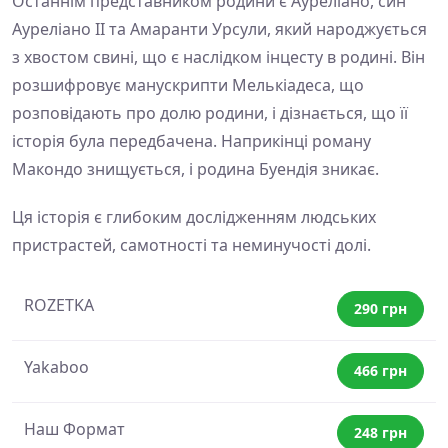
Останнім представником родини є Ауреліано, син
Ауреліано II та Амаранти Урсули, який народжується
з хвостом свині, що є наслідком інцесту в родині. Він
розшифровує манускрипти Мелькіадеса, що
розповідають про долю родини, і дізнається, що її
історія була передбачена. Наприкінці роману
Макондо знищується, і родина Буендія зникає.
Ця історія є глибоким дослідженням людських
пристрастей, самотності та неминучості долі.
ROZETKA
290 грн
Yakaboo
466 грн
Наш Формат
248 грн