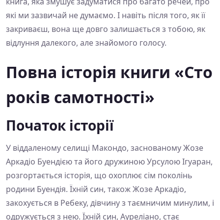
книга, яка змушує задуматися про багато речей, про
які ми зазвичай не думаємо. І навіть після того, як її
закриваєш, вона ще довго залишається з тобою, як
відлуння далекого, але знайомого голосу.
Повна історія книги «Сто
років самотності»
Початок історії
У віддаленому селищі Макондо, заснованому Жозе
Аркадіо Буендією та його дружиною Урсулою Ігуаран,
розгортається історія, що охоплює сім поколінь
родини Буендія. Їхній син, також Жозе Аркадіо,
закохується в Ребеку, дівчину з таємничим минулим, і
одружується з нею. Їхній син, Ауреліано, стає