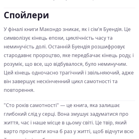
Спойлери
У фіналі книги Макондо зникає, як і сім'я Буендія. Це
символізує кінець епохи, циклічність часу та
неминучість долі. Останній Буендія розшифровує
стародавнє пророцтво, яке передбачає кінець роду, і
розуміє, що все, що відбувалося, було неминучим.
Цей кінець одночасно трагічний і звільняючий, адже
він завершує нескінченний цикл самотності та
повторення.
"Сто років самотності" — це книга, яка залишає
глибокий слід у серці. Вона змушує задуматися про
життя, час і наше місце в цьому світі. Це твір, який
варто прочитати хоча б раз у житті, щоб відчути всю