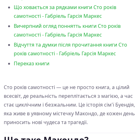
Що ховається за рядками книги Сто років
самотності - Габріель Гарсія Маркес
Вичерпний огляд поннятть книги Сто років
самотності - Габріель Гарсія Маркес
Відчуття та думки після прочитання книги Сто
років самотності - Габріель Гарсія Маркес
Переказ книги
Сто років самотності — це не просто книга, а цілий
всесвіт, де реальність переплітається з магією, а час
стає циклічним і безжальним. Це історія сім'ї Буендія,
яка живе в уявному містечку Макондо, де кожен день
приносить нові чудеса та трагедії.
Що таке Макондо?