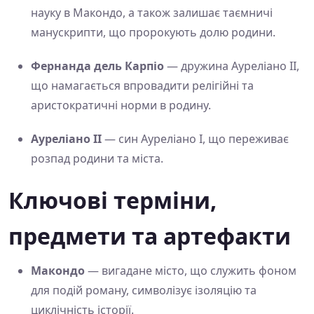
науку в Макондо, а також залишає таємничі
манускрипти, що пророкують долю родини.
Фернанда дель Карпіо
— дружина Ауреліано II,
що намагається впровадити релігійні та
аристократичні норми в родину.
Ауреліано II
— син Ауреліано I, що переживає
розпад родини та міста.
Ключові терміни,
предмети та артефакти
Макондо
— вигадане місто, що служить фоном
для подій роману, символізує ізоляцію та
циклічність історії.