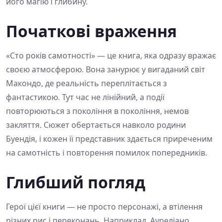
його магію і глибину.
Початкові враження
«Сто років самотності» — це книга, яка одразу вражає
своєю атмосферою. Вона занурює у вигаданий світ
Макондо, де реальність переплітається з
фантастикою. Тут час не лінійний, а події
повторюються з покоління в покоління, немов
закляття. Сюжет обертається навколо родини
Буендія, і кожен її представник здається приреченим
на самотність і повторення помилок попередників.
Глибший погляд
Герої цієї книги — не просто персонажі, а втілення
різних рис і переконань. Наприклад, Ауреліано