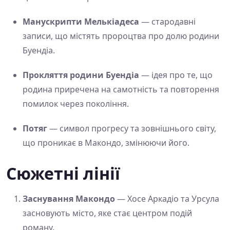
Манускрипти Мелькіадеса
— стародавні
записи, що містять пророцтва про долю родини
Буендіа.
Прокляття родини Буендіа
— ідея про те, що
родина приречена на самотність та повторення
помилок через покоління.
Потяг
— символ прогресу та зовнішнього світу,
що проникає в Макондо, змінюючи його.
Сюжетні лінії
Заснування Макондо
— Хосе Аркадіо та Урсула
засновують місто, яке стає центром подій
роману.