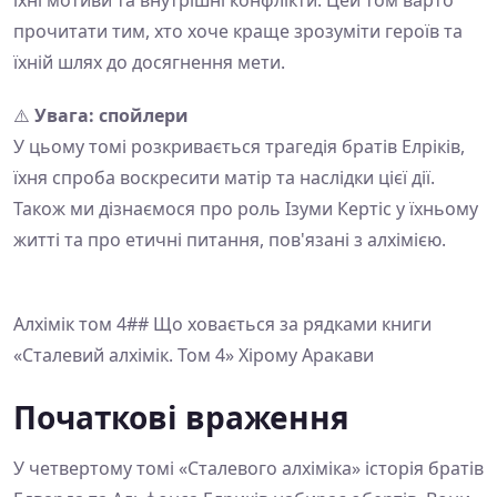
їхні мотиви та внутрішні конфлікти. Цей том варто
прочитати тим, хто хоче краще зрозуміти героїв та
їхній шлях до досягнення мети.
⚠️
Увага: спойлери
У цьому томі розкривається трагедія братів Елріків,
їхня спроба воскресити матір та наслідки цієї дії.
Також ми дізнаємося про роль Ізуми Кертіс у їхньому
житті та про етичні питання, пов'язані з алхімією.
Алхімік том 4## Що ховається за рядками книги
«Сталевий алхімік. Том 4» Хірому Аракави
Початкові враження
У четвертому томі «Сталевого алхіміка» історія братів