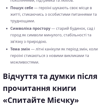
поколіннями, підтримка та любов.
Пошук себе
— героїні шукають своє місце в
житті, стикаючись з особистими питаннями та
труднощами.
Символіка простору
— старий будинок, сад і
город як символи минулого, стабільності та
зв'язку з природою.
Тема змін
— літні канікули як період змін, коли
героїні стикаються з новими викликами та
можливостями.
Відчуття та думки після
прочитання книги
«Спитайте Мієчку»