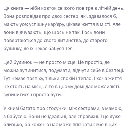
Ця книга — ніби ковток свіжого повітря в літній день.
Вона розповідає про двох сестер, які, здавалося б,
мають усе: успішну кар'єру, цікаве життя в місті. Але
вони відчувають, що щось не так. І ось вони
повертаються до свого дитинства, до старого
будинку, де їх чекає бабуся Тея.
Цей будинок — не просто місце. Це простір, де
можна зупинитися, подумати, відчути себе в безпеці.
Тут немає поспіху, тільки спокій і тепло. І хоча життя
не стоїть на місці, літо в цьому домі дає можливість
зупинитися і просто бути.
У книзі багато про стосунки: між сестрами, з мамою,
з бабусею. Вони не ідеальні, але справжні. І це дуже
близько, бо кожен з нас може впізнати себе в цих