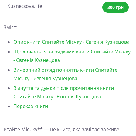
Kuznetsova.life
300 грн
Зміст:
Опис книги Спитайте Мієчку - Євгенія Кузнецова
Що ховається за рядками книги Спитайте Мієчку
- Євгенія Кузнецова
Вичерпний огляд поннятть книги Спитайте
Мієчку - Євгенія Кузнецова
Відчуття та думки після прочитання книги
Спитайте Мієчку - Євгенія Кузнецова
Переказ книги
итайте Мієчку** — це книга, яка зачіпає за живе.