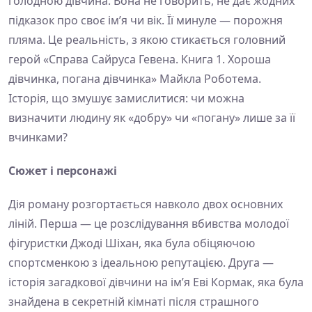
голодною дівчина. Вона не говорить, не дає жодних
підказок про своє ім’я чи вік. Її минуле — порожня
пляма. Це реальність, з якою стикається головний
герой «Справа Сайруса Гевена. Книга 1. Хороша
дівчинка, погана дівчинка» Майкла Роботема.
Історія, що змушує замислитися: чи можна
визначити людину як «добру» чи «погану» лише за її
вчинками?
Сюжет і персонажі
Дія роману розгортається навколо двох основних
ліній. Перша — це розслідування вбивства молодої
фігуристки Джоді Шіхан, яка була обіцяючою
спортсменкою з ідеальною репутацією. Друга —
історія загадкової дівчини на ім’я Еві Кормак, яка була
знайдена в секретній кімнаті після страшного