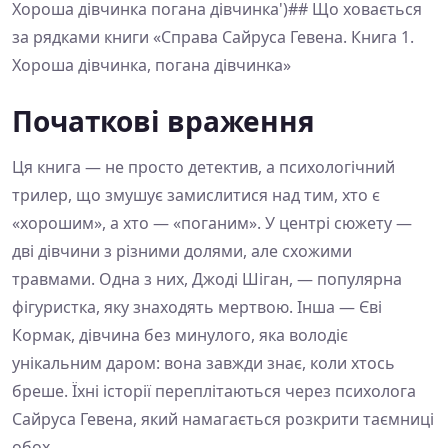
Хороша дівчинка погана дівчинка')## Що ховається
за рядками книги «Справа Сайруса Гевена. Книга 1.
Хороша дівчинка, погана дівчинка»
Початкові враження
Ця книга — не просто детектив, а психологічний
трилер, що змушує замислитися над тим, хто є
«хорошим», а хто — «поганим». У центрі сюжету —
дві дівчини з різними долями, але схожими
травмами. Одна з них, Джоді Шіган, — популярна
фігуристка, яку знаходять мертвою. Інша — Єві
Кормак, дівчина без минулого, яка володіє
унікальним даром: вона завжди знає, коли хтось
бреше. Їхні історії переплітаються через психолога
Сайруса Гевена, який намагається розкрити таємниці
обох.