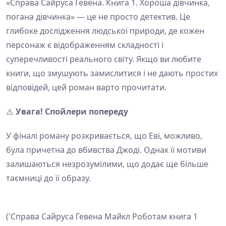
«Справа Сайруса Гевена. Книга 1. Хороша дівчинка,
погана дівчинка» — це не просто детектив. Це
глибоке дослідження людської природи, де кожен
персонаж є відображенням складності і
суперечливості реального світу. Якщо ви любите
книги, що змушують замислитися і не дають простих
відповідей, цей роман варто прочитати.
⚠️
Увага! Спойлери попереду
У фіналі роману розкривається, що Еві, можливо,
була причетна до вбивства Джоді. Однак її мотиви
залишаються незрозумілими, що додає ще більше
таємниці до її образу.
('Справа Сайруса Гевена Майкл Роботам книга 1