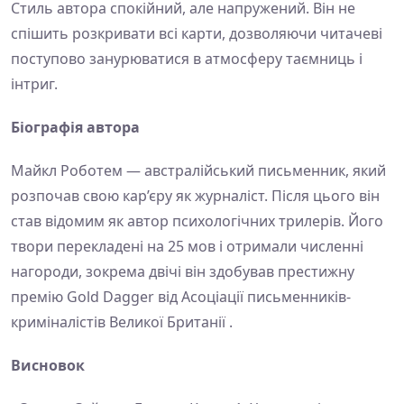
Стиль автора спокійний, але напружений. Він не
спішить розкривати всі карти, дозволяючи читачеві
поступово занурюватися в атмосферу таємниць і
інтриг.
Біографія автора
Майкл Роботем — австралійський письменник, який
розпочав свою кар’єру як журналіст. Після цього він
став відомим як автор психологічних трилерів. Його
твори перекладені на 25 мов і отримали численні
нагороди, зокрема двічі він здобував престижну
премію Gold Dagger від Асоціації письменників-
криміналістів Великої Британії .
Висновок