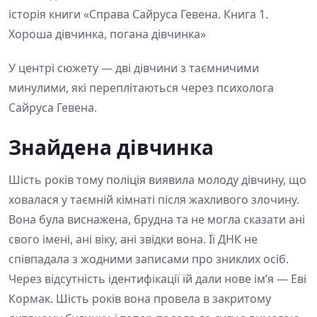
історія книги «Справа Сайруса Гевена. Книга 1.
Хороша дівчинка, погана дівчинка»
У центрі сюжету — дві дівчини з таємничими
минулими, які переплітаються через психолога
Сайруса Гевена.
Знайдена дівчинка
Шість років тому поліція виявила молоду дівчину, що
ховалася у таємній кімнаті після жахливого злочину.
Вона була виснажена, брудна та не могла сказати ані
свого імені, ані віку, ані звідки вона. Її ДНК не
співпадала з жодними записами про зниклих осіб.
Через відсутність ідентифікації їй дали нове ім’я — Еві
Кормак. Шість років вона провела в закритому