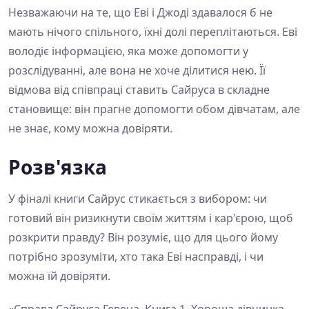
Незважаючи на те, що Еві і Джоді здавалося б не
мають нічого спільного, їхні долі переплітаються. Еві
володіє інформацією, яка може допомогти у
розслідуванні, але вона не хоче ділитися нею. Її
відмова від співпраці ставить Сайруса в складне
становище: він прагне допомогти обом дівчатам, але
не знає, кому можна довіряти.
Розв'язка
У фіналі книги Сайрус стикається з вибором: чи
готовий він ризикнути своїм життям і кар'єрою, щоб
розкрити правду? Він розуміє, що для цього йому
потрібно зрозуміти, хто така Еві насправді, і чи
можна їй довіряти.
«Справа Сайруса Гевена. Книга 1. Хороша дівчинка,