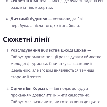
Секретна кімната
— місце, де була знайдена Еві
разом із тілом жертви.
Дитячий будинок
— установи, де Еві
перебувала після того, як її знайшли.
Сюжетні лінії
Розслідування вбивства Джоді Шіхан
—
Сайрус допомагає поліції розслідувати вбивство
молодої фігуристки. Спочатку всі вважали її
ідеальною, але згодом виявляються темніші
сторони її життя.
Оцінка Еві Кормак
— Еві подає до суду з
проханням дозволити їй жити самостійно.
Сайрус має визначити, чи готова вона до цього.