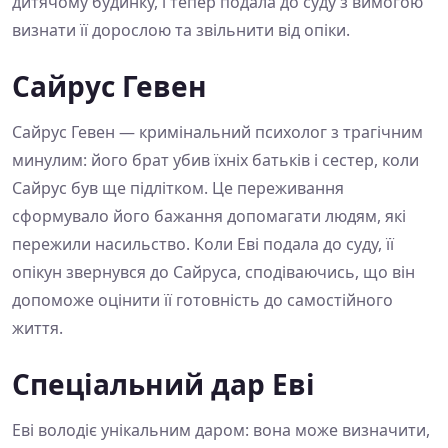
дитячому будинку, і тепер подала до суду з вимогою
визнати її дорослою та звільнити від опіки.
Сайрус Гевен
Сайрус Гевен — кримінальний психолог з трагічним
минулим: його брат убив їхніх батьків і сестер, коли
Сайрус був ще підлітком. Це переживання
сформувало його бажання допомагати людям, які
пережили насильство. Коли Еві подала до суду, її
опікун звернувся до Сайруса, сподіваючись, що він
допоможе оцінити її готовність до самостійного
життя.
Спеціальний дар Еві
Еві володіє унікальним даром: вона може визначити,