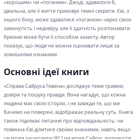
«хорошим» чи «поганим». Джоді, здавалося б,
ідеальна, але її життя приховує темні секрети. Єві, з
іншого боку, може здаватися «поганою» через свою
замкнутість і недовіру, але її здатність розпізнавати
брехню може бути її способом захисту. Автор
показує, що люди не можна оцінювати лише за
зовнішніми ознаками.
Основні ідеї книги
«Справа Сайруса Гевена» досліджує теми травми,
довіри та пошуку правди. Вона нагадує, що кожна
людина має свою історію, і не завжди те, що ми
бачимо на поверхні, відображає реальну суть. Книга
також піднімає питання про відповідальність: чи
повинна Єві ділитися своїми знаннями, навіть якщо
це може зашкодити їй? І чи може Сайрус допомогти