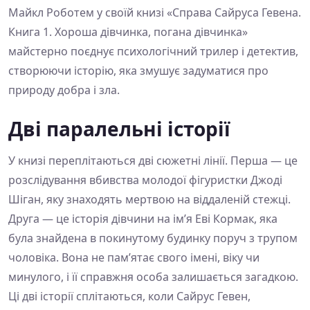
Майкл Роботем у своїй книзі «Справа Сайруса Гевена.
Книга 1. Хороша дівчинка, погана дівчинка»
майстерно поєднує психологічний трилер і детектив,
створюючи історію, яка змушує задуматися про
природу добра і зла.
Дві паралельні історії
У книзі переплітаються дві сюжетні лінії. Перша — це
розслідування вбивства молодої фігуристки Джоді
Шіган, яку знаходять мертвою на віддаленій стежці.
Друга — це історія дівчини на ім’я Еві Кормак, яка
була знайдена в покинутому будинку поруч з трупом
чоловіка. Вона не пам’ятає свого імені, віку чи
минулого, і її справжня особа залишається загадкою.
Ці дві історії сплітаються, коли Сайрус Гевен,