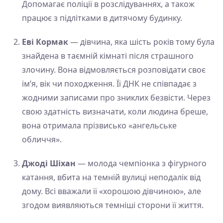
Допомагає поліції в розслідуваннях, а також
працює з підлітками в дитячому будинку.
Еві Кормак
— дівчина, яка шість років тому була
знайдена в таємній кімнаті після страшного
злочину. Вона відмовляється розповідати своє
ім’я, вік чи походження. Її ДНК не співпадає з
жодними записами про зниклих безвісти. Через
свою здатність визначати, коли людина бреше,
вона отримала прізвисько «ангельське
обличчя».
Джоді Шіхан
— молода чемпіонка з фігурного
катання, вбита на темній вулиці неподалік від
дому. Всі вважали її «хорошою дівчиною», але
згодом виявляються темніші сторони її життя.