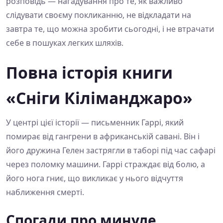
розповідь — нагадування про те, як важливо
слідувати своєму покликанню, не відкладати на
завтра те, що можна зробити сьогодні, і не втрачати
себе в пошуках легких шляхів.
Повна історія книги
«Сніги Кіліманджаро»
У центрі цієї історії — письменник Гаррі, який
помирає від гангрени в африканській савані. Він і
його дружина Гелен застрягли в таборі під час сафарі
через поломку машини. Гаррі страждає від болю, а
його нога гниє, що викликає у нього відчуття
наближення смерті.
Спогади про минуле