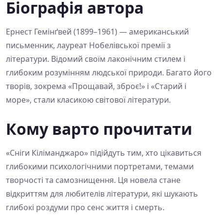
Біографія автора
Ернест Гемінґвей (1899–1961) — американський
письменник, лауреат Нобелівської премії з
літератури. Відомий своїм лаконічним стилем і
глибоким розумінням людської природи. Багато його
творів, зокрема «Прощавай, зброє!» і «Старий і
море», стали класикою світової літератури.
Кому варто прочитати
«Сніги Кіліманджаро» підійдуть тим, хто цікавиться
глибокими психологічними портретами, темами
творчості та самознищення. Ця новела стане
відкриттям для любителів літератури, які шукають
глибокі роздуми про сенс життя і смерть.