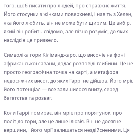
того, щоб писати про людей, про справжнє життя.
Його стосунки з жінками поверхневі, і навіть з Хелен,
яка його любить, він не може бути щирим. Це вибір,
який він робить свідомо, але пізно розуміє, до яких
наслідків це призвело.
Символіка гори Кіліманджаро, що височіє на фоні
африканської савани, додає розповіді глибини. Це не
просто географічна точка на карті, а метафора
недосяжних висот, до яких Гаррі не дійшов. Його мрії,
його потенціал — все залишилося внизу, серед
багатства та розваг.
Коли Гаррі помирає, він мріє про порятунок, про
політ до гори, але це лише ілюзія. Він не досягне
вершини, і його мрії залишаться нездійсненими. Ця