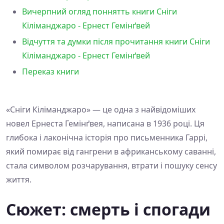
Вичерпний огляд поннятть книги Сніги
Кіліманджаро - Ернест Гемінґвей
Відчуття та думки після прочитання книги Сніги
Кіліманджаро - Ернест Гемінґвей
Переказ книги
«Сніги Кіліманджаро» — це одна з найвідоміших
новел Ернеста Гемінґвея, написана в 1936 році. Ця
глибока і лаконічна історія про письменника Гаррі,
який помирає від гангрени в африканському саванні,
стала символом розчарування, втрати і пошуку сенсу
життя.
Сюжет: смерть і спогади