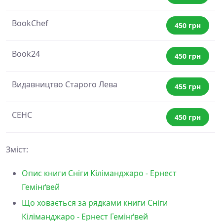
BookChef
450 грн
Book24
450 грн
Видавництво Старого Лева
455 грн
СЕНС
450 грн
Зміст:
Опис книги Сніги Кіліманджаро - Ернест
Гемінґвей
Що ховається за рядками книги Сніги
Кіліманджаро - Ернест Гемінґвей