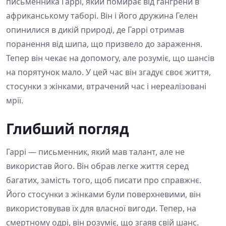
письменника Гаррі, який помирає від гангрени в
африканському таборі. Він і його дружина Гелен
опинилися в дикій природі, де Гаррі отримав
поранення від шипа, що призвело до зараження.
Тепер він чекає на допомогу, але розуміє, що шансів
на порятунок мало. У цей час він згадує своє життя,
стосунки з жінками, втрачений час і нереалізовані
мрії.
Глибший погляд
Гаррі — письменник, який мав талант, але не
використав його. Він обрав легке життя серед
багатих, замість того, щоб писати про справжнє.
Його стосунки з жінками були поверхневими, він
використовував їх для власної вигоди. Тепер, на
смертному одрі, він розуміє, що згаяв свій шанс.