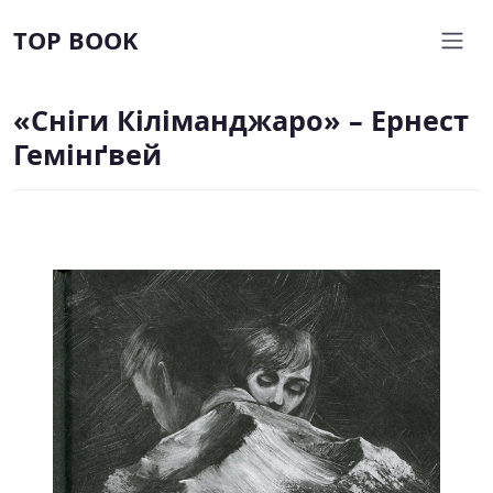
TOP BOOK
«Сніги Кіліманджаро» – Ернест
Гемінґвей