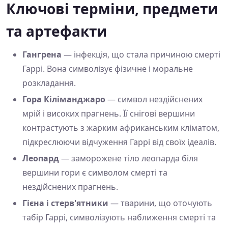
Ключові терміни, предмети
та артефакти
Гангрена
— інфекція, що стала причиною смерті
Гаррі. Вона символізує фізичне і моральне
розкладання.
Гора Кіліманджаро
— символ нездійснених
мрій і високих прагнень. Її снігові вершини
контрастують з жарким африканським кліматом,
підкреслюючи відчуження Гаррі від своїх ідеалів.
Леопард
— заморожене тіло леопарда біля
вершини гори є символом смерті та
нездійснених прагнень.
Гієна і стерв'ятники
— тварини, що оточують
табір Гаррі, символізують наближення смерті та