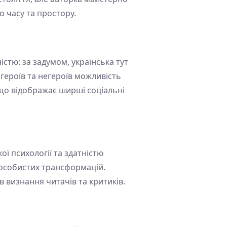
 часу та простору.
стю: за задумом, українська тут
героїв та негероїв можливість
 що відображає ширші соціальні
ї психології та здатністю
 особистих трансформацій.
 визнання читачів та критиків.