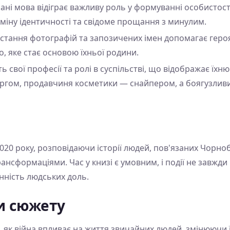
мані мова відіграє важливу роль у формуванні особистості 
зміну ідентичності та свідоме прощання з минулим.
истання фотографій та запозичених імен допомагає геро
о, яке стає основою їхньої родини.
ть свої професії та ролі в суспільстві, що відображає їхн
ургом, продавчиня косметики — снайпером, а боягузлив
2020 року, розповідаючи історії людей, пов'язаних Чор
рансформаціями. Час у книзі є умовним, і події не завжд
анність людських доль.
и сюжету
, як війна впливає на життя звичайних людей, змінюючи їх