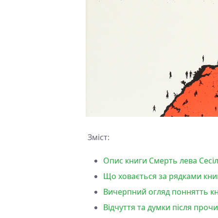
Зміст:
Опис книги Смерть лева Сесіл
Що ховається за рядками книг
Вичерпний огляд поннятть кни
Відчуття та думки після проч