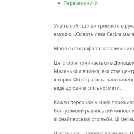
Переказ книги
Уявіть собі, що ви тримаєте в рук
емоцію. «Смерть лева Сесіла мала
Магія фотографії та запозичених 
Ця історія починається в Донець
Маленька дівчинка, яка стає центр
історію. Фотографії та запозичені
веде до однієї спільної мети.
Кожен персонаж у книзі пережива
боягузливий радянський чиновник
зі снайперської стрільби. Ці мета
Час у книзі — умовна величина. П