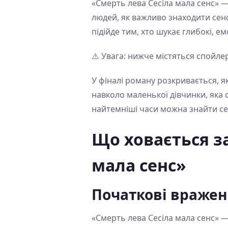
«Смерть лева Сесіла мала сенс» — 
людей, як важливо знаходити сенс
підійде тим, хто шукає глибокі, е
⚠️ Увага: нижче містяться спойле
У фіналі роману розкривається, як
навколо маленької дівчинки, яка 
найтемніші часи можна знайти сен
Що ховається з
мала сенс»
Початкові враже
«Смерть лева Сесіла мала сенс» —