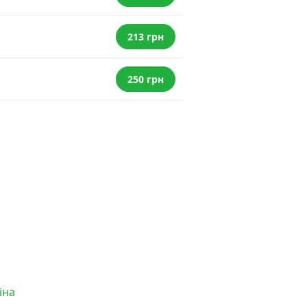
213 грн
250 грн
іна