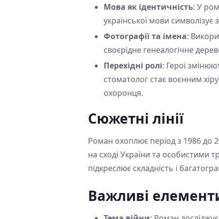
Мова як ідентичність
: У ро
української мови символізує 
Фотографії та імена
: Викор
своєрідне генеалогічне дерев
Перехідні ролі
: Герої змінюю
стоматолог стає воєнним хір
охоронця.
Сюжетні лінії
Роман охоплює період з 1986 до 
на сході України та особистими т
підкреслює складність і багатогр
Важливі елемент
Тема війни
: Роман досліджує