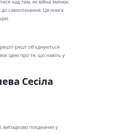
тися над тим, як війна змінює
 до самопізнання. Ця книга
цію.
 врешті-решт об'єднуються
ює ідею про те, що навіть у
ева Сесіла
й, випадково поєднаних у