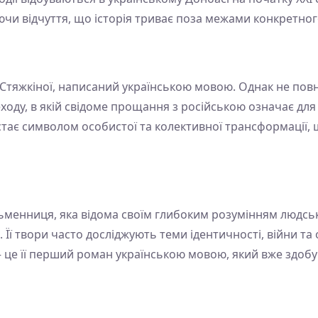
чи відчуття, що історія триває поза межами конкретного
тяжкіної, написаний українською мовою. Однак не повні
оду, в якій свідоме прощання з російською означає для 
стає символом особистої та колективної трансформації,
менниця, яка відома своїм глибоким розумінням людсько
Її твори часто досліджують теми ідентичності, війни та
 це її перший роман українською мовою, який вже здобув