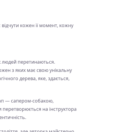
с відчути кожен її момент, кожну
их людей перетинаються.
кожен з яких має свою унікальну
гічного дерева, яке, здається,
цап — сапером-собакою,
и перетворюється на інструктора
дентичність.
століття, але авторка майстерно