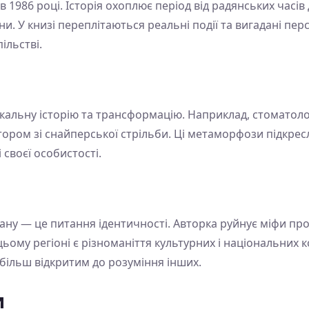
1986 році. Історія охоплює період від радянських часів 
їни. У книзі переплітаються реальні події та вигадані пе
ільстві.
кальну історію та трансформацію. Наприклад, стоматолог
ором зі снайперської стрільби. Ці метаморфози підкрес
 своєї особистості.
ану — це питання ідентичності. Авторка руйнує міфи пр
цьому регіоні є різноманіття культурних і національних к
більш відкритим до розуміння інших.
и