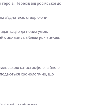
героїв. Перехід від російської до
ям з'єднатися, створюючи
ю адаптацію до нових умов:
ий чиновник набуває рис янгола-
нобильською катастрофою, війною
и подаються хронологічно, що
ні долі та світогляд.