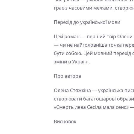
грає з часовими межами, створюю
Перехід до української мови
Цей роман — перший твір Олени С
— чи не найголовніша точка перех
бути собою. Цей мовний перехід 
зміни в Україні.
Про автора
Олена Стяжкіна — українська пись
створювати багатошарові образи. 
«Смерть лева Сесіла мала сенс» —
Висновок