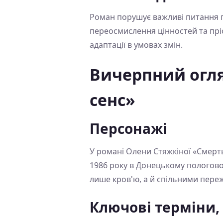
Роман порушує важливі питання пр
переосмислення цінностей та пріо
адаптації в умовах змін.
Вичерпний огля
сенс»
Персонажі
У романі Олени Стяжкіної «Смерть
1986 року в Донецькому пологовом
лише кров'ю, а й спільними переж
Ключові терміни,