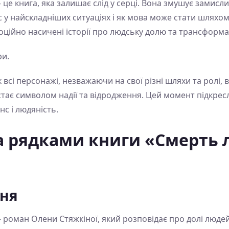
це книга, яка залишає слід у серці. Вона змушує замисли
 у найскладніших ситуаціях і як мова може стати шляхом
моційно насичені історії про людську долю та трансформа
ри.
 всі персонажі, незважаючи на свої різні шляхи та ролі,
стає символом надії та відродження. Цей момент підкресл
с і людяність.
а рядками книги «Смерть л
ння
 роман Олени Стяжкіної, який розповідає про долі люде