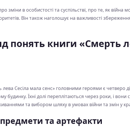
о зміни в особистості та суспільстві, про те, як війна 
ритетів. Він також наголошує на важливості збереження
д понять книги «Смерть л
 лева Сесіла мала сенс» головними героями є четверо ді
у будинку. Їхні долі переплітаються через роки, і вони
иваннями та вибором шляху в умовах війни та змін у кра
 предмети та артефакти