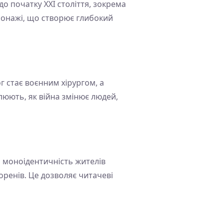
до початку XXI століття, зокрема
рсонажі, що створює глибокий
 стає воєнним хірургом, а
люють, як війна змінює людей,
о моноідентичність жителів
оренів. Це дозволяє читачеві