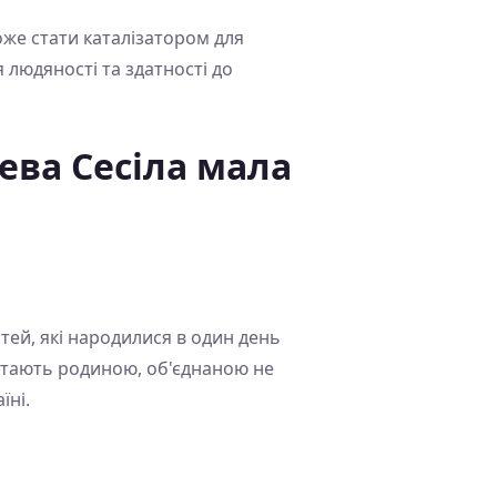
може стати каталізатором для
 людяності та здатності до
ева Сесіла мала
тей, які народилися в один день
 стають родиною, об'єднаною не
їні.