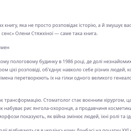
ах книгу, яка не просто розповідає історію, а й змушує ва
 сенс» Олени Стяжкіної — саме така книга.
імен
кому пологовому будинку в 1986 році, де долі незнайом
ом цієї розповіді, об'єднує навколо себе різних людей, 
 імена перетворюють їх на гілки одного великого генеало
є трансформацію. Стоматолог стає воєнним хірургом, 
 набуває рис янгола-охоронця, а продавчиня косметик
морфози показують, як війна змінює людей, їхні ролі та і
одії відбуваються в українському Донбасі на початку XXI 