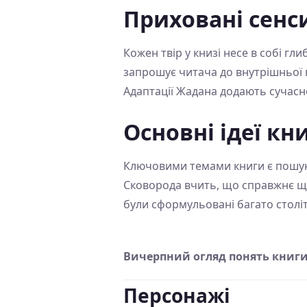
Приховані сенс
Кожен твір у книзі несе в собі гл
запрошує читача до внутрішньої п
Адаптації Жадана додають сучасно
Основні ідеї кн
Ключовими темами книги є пошук в
Сковорода вчить, що справжнє щаст
були сформульовані багато століт
Вичерпний огляд понять книг
Персонажі