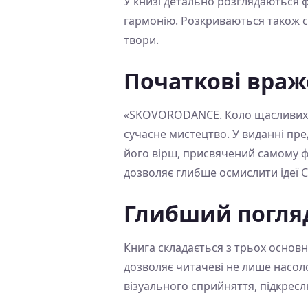
У книзі детально розглядаються ф
гармонію. Розкриваються також су
твори.
Початкові вра
«SKOVORODANCE. Коло щасливих лю
сучасне мистецтво. У виданні пр
його вірш, присвячений самому ф
дозволяє глибше осмислити ідеї 
Глибший погля
Книга складається з трьох основни
дозволяє читачеві не лише насолод
візуального сприйняття, підкресл