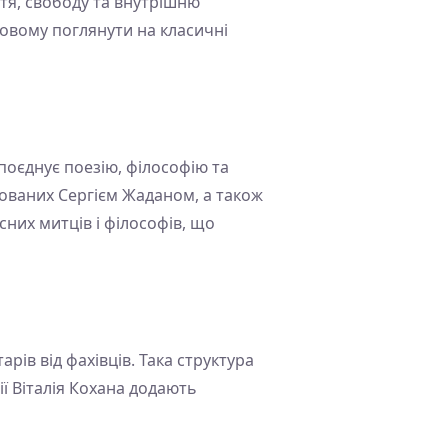
стя, свободу та внутрішню
новому поглянути на класичні
оєднує поезію, філософію та
тованих Сергієм Жаданом, а також
них митців і філософів, що
рів від фахівців. Така структура
ії Віталія Кохана додають