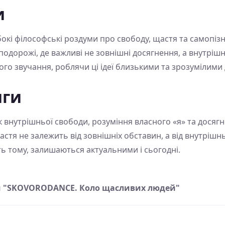
и
ибокі філософські роздуми про свободу, щастя та самопізн
одорожі, де важливі не зовнішні досягнення, а внутрішні
го звучання, роблячи ці ідеї близькими та зрозумілими 
иги
нутрішньої свободи, розуміння власного «я» та досягне
я не залежить від зовнішніх обставин, а від внутрішньог
ь тому, залишаються актуальними і сьогодні.
и "SKOVORODANCE. Коло щасливих людей"