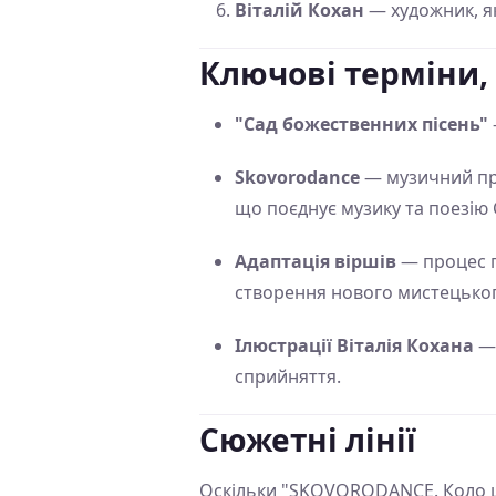
Віталій Кохан
— художник, як
Ключові терміни,
"Сад божественних пісень"
Skovorodance
— музичний про
що поєднує музику та поезію
Адаптація віршів
— процес п
створення нового мистецьког
Ілюстрації Віталія Кохана
— 
сприйняття.
Сюжетні лінії
Оскільки "SKOVORODANCE. Коло ща