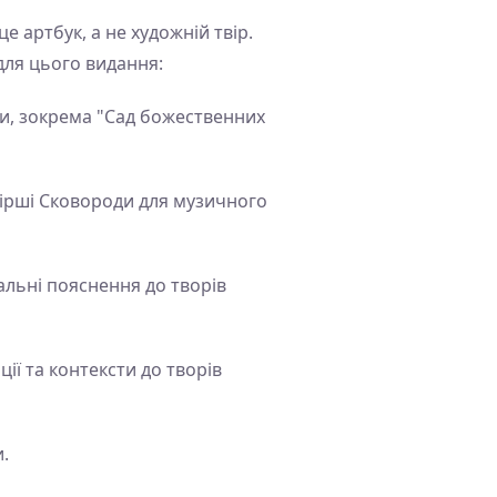
 артбук, а не художній твір.
для цього видання:
ори, зокрема "Сад божественних
вірші Сковороди для музичного
льні пояснення до творів
ії та контексти до творів
.