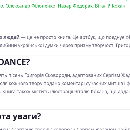
о, Олександр Філоненко, Назар Федорак, Віталій Кохан
х людей
— це не просто книга. Це артбук, що поєднує ф
либини української думки через призму творчості Григо
DANCE?
ять пісень Григорія Сковороди, адаптованих Сергієм Жад
сля кожного твору подано коментарі сучасних митців і ф
 Книга також містить ілюстрації Віталія Кохана, що дода
та уваги?
сики
: Адаптація творів Сковороди Сергієм Жаданом роби