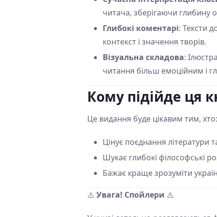
читача, зберігаючи глибину о
Глибокі коментарі
: Тексти 
контекст і значення творів.
Візуальна складова
: Ілюстр
читання більш емоційним і г
Кому підійде ця к
Це видання буде цікавим тим, хто
Цінує поєднання літератури т
Шукає глибокі філософські ро
Бажає краще зрозуміти українс
⚠️
Увага! Спойлери
⚠️