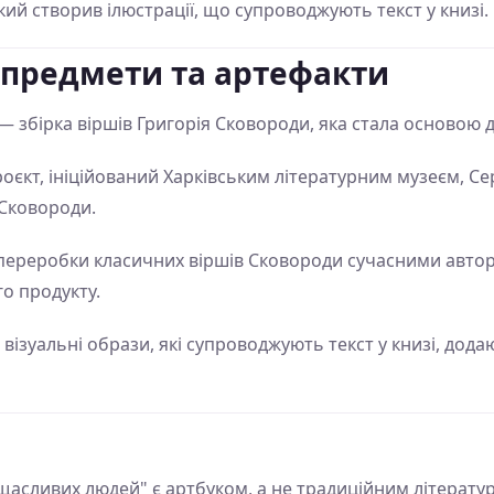
ий створив ілюстрації, що супроводжують текст у книзі.
 предмети та артефакти
— збірка віршів Григорія Сковороди, яка стала основою дл
єкт, ініційований Харківським літературним музеєм, С
 Сковороди.
ереробки класичних віршів Сковороди сучасними автор
о продукту.
візуальні образи, які супроводжують текст у книзі, дод
сливих людей" є артбуком, а не традиційним літератур