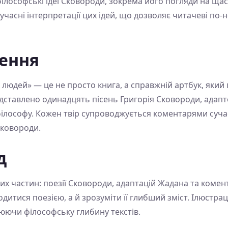
ілософські ідеї Сковороди, зокрема його погляди на ща
часні інтерпретації цих ідей, що дозволяє читачеві по-
ження
дей» — це не просто книга, а справжній артбук, який п
едставлено одинадцять пісень Григорія Сковороди, адап
ілософу. Кожен твір супроводжується коментарями сучас
Сковороди.
д
х частин: поезії Сковороди, адаптацій Жадана та комента
итися поезією, а й зрозуміти її глибший зміст. Ілюстрац
юючи філософську глибину текстів.