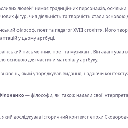
ивих людей" немає традиційних персонажів, оскільки це
чових фігур, чия діяльність та творчість стали основою 
ський філософ, поет та педагог XVIII століття. Його тв
аптацій у цьому артбуці.
аїнський письменник, поет та музикант. Він адаптував 
ло основою для частини матеріалу артбуку.
знавець, який упорядкував видання, надаючи контекстуа
Філоненко
— філософи, які також надали свої інтерпретац
, який досліджував історичний контекст епохи Сковороди