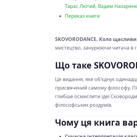
Тарас Лютий, Вадим Назаренк
Переказ книги
SKOVORODANCE. Коло щасливи
мистецтво, занурюючи читача в г
Що таке SKOVORO
Це видання, яке об'єднує одинадц
присвячений самому філософу. Пі
глибше осмислити ідеї Сковороди.
філософських роздумів.
Чому ця книга вар
Сучасна інтерпретація кла