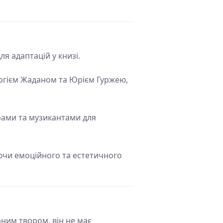
я адаптацій у книзі.
ергієм Жаданом та Юрієм Гуржею,
ами та музикантами для
аючи емоційного та естетичного
ним твором, він не має