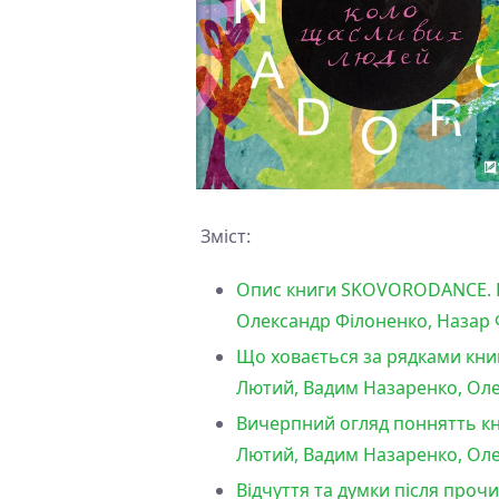
Зміст:
Опис книги SKOVORODANCE. Ко
Олександр Філоненко, Назар Ф
Що ховається за рядками кни
Лютий, Вадим Назаренко, Оле
Вичерпний огляд поннятть кн
Лютий, Вадим Назаренко, Оле
Відчуття та думки після про