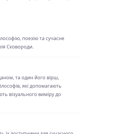
ілософію, поезію та сучасне
рія Сковороди.
аном, та один його вірш,
ілософів, які допомагають
ють візуального виміру до
ть їх доступними для сучасного