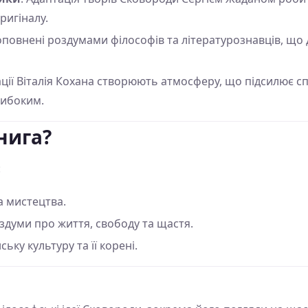
ригіналу.
доповнені роздумами філософів та літературознавців, що
ації Віталія Кохана створюють атмосферу, що підсилює с
либоким.
нига?
:
а мистецтва.
здуми про життя, свободу та щастя.
ьку культуру та її корені.