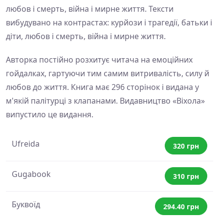
любов і смерть, війна і мирне життя. Тексти
вибудувано на контрастах: курйози і трагедії, батьки і
діти, любов і смерть, війна і мирне життя.
Авторка постійно розхитує читача на емоційних
гойдалках, гартуючи тим самим витривалість, силу й
любов до життя. Книга має 296 сторінок і видана у
м'якій палітурці з клапанами. Видавництво «Віхола»
випустило це видання.
Ufreida
320 грн
Gugabook
310 грн
Буквоїд
294.40 грн