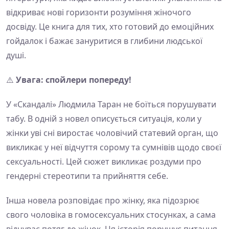
відкриває нові горизонти розуміння жіночого
досвіду. Це книга для тих, хто готовий до емоційних
гойдалок і бажає зануритися в глибини людської
душі.
⚠️
Увага: спойлери попереду!
У «Скандалі» Людмила Таран не боїться порушувати
табу. В одній з новел описується ситуація, коли у
жінки уві сні виростає чоловічий статевий орган, що
викликає у неї відчуття сорому та сумнівів щодо своєї
сексуальності. Цей сюжет викликає роздуми про
гендерні стереотипи та прийняття себе.
Інша новела розповідає про жінку, яка підозрює
свого чоловіка в гомосексуальних стосунках, а сама
відчуває потяг до жінок. Ця історія порушує питання