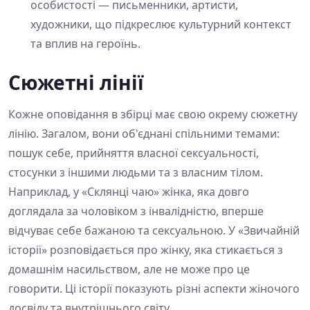
особистості — письменники, артисти,
художники, що підкреслює культурний контекст
та вплив на героїнь.
Сюжетні лінії
Кожне оповідання в збірці має свою окрему сюжетну
лінію. Загалом, вони об'єднані спільними темами:
пошук себе, прийняття власної сексуальності,
стосунки з іншими людьми та з власним тілом.
Наприклад, у «Склянці чаю» жінка, яка довго
доглядала за чоловіком з інвалідністю, вперше
відчуває себе бажаною та сексуальною. У «Звичайній
історії» розповідається про жінку, яка стикається з
домашнім насильством, але не може про це
говорити. Ці історії показують різні аспекти жіночого
досвіду та внутрішнього світу.