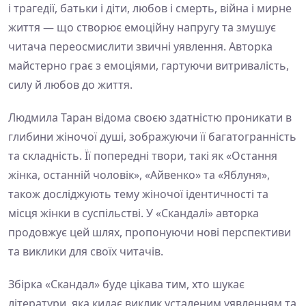
і трагедії, батьки і діти, любов і смерть, війна і мирне
життя — що створює емоційну напругу та змушує
читача переосмислити звичні уявлення. Авторка
майстерно грає з емоціями, гартуючи витривалість,
силу й любов до життя.
Людмила Таран відома своєю здатністю проникати в
глибини жіночої душі, зображуючи її багатогранність
та складність. Її попередні твори, такі як «Остання
жінка, останній чоловік», «Айвенко» та «Яблуня»,
також досліджують тему жіночої ідентичності та
місця жінки в суспільстві. У «Скандалі» авторка
продовжує цей шлях, пропонуючи нові перспективи
та виклики для своїх читачів.
Збірка «Скандал» буде цікава тим, хто шукає
літератури, яка кидає виклик усталеним уявленням та