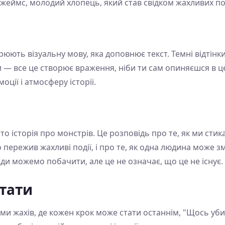
жеймс, молодий хлопець, який став свідком жахливих по
ть візуальну мову, яка доповнює текст. Темні відтінки, 
 — все це створює враження, ніби ти сам опиняєшся в це
ції і атмосферу історії.
то історія про монстрів. Це розповідь про те, як ми ст
о пережив жахливі події, і про те, як одна людина може з
ди можемо побачити, але це не означає, що це не існує.
тати
ми жахів, де кожен крок може стати останнім, "Щось уби