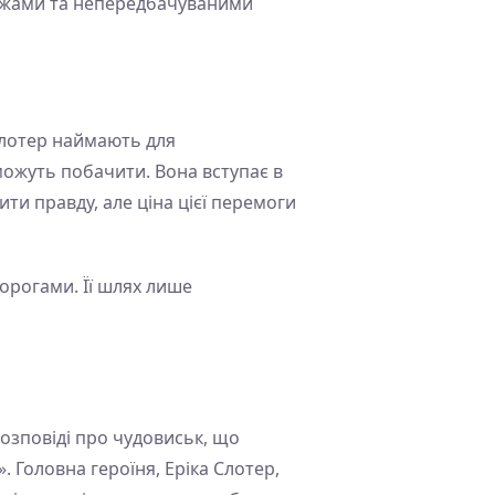
онажами та непередбачуваними
 Слотер наймають для
можуть побачити. Вона вступає в
ти правду, але ціна цієї перемоги
ворогами. Її шлях лише
 розповіді про чудовиськ, що
. Головна героїня, Еріка Слотер,