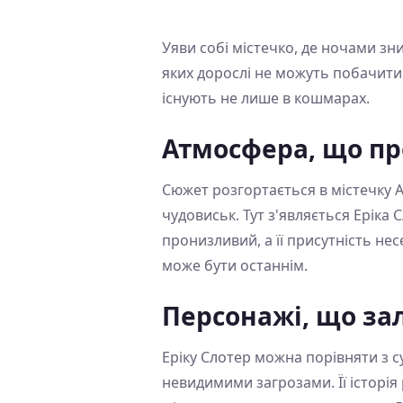
Уяви собі містечко, де ночами зни
яких дорослі не можуть побачити.
існують не лише в кошмарах.
Атмосфера, що пр
Сюжет розгортається в містечку 
чудовиськ. Тут з'являється Еріка 
пронизливий, а її присутність нес
може бути останнім.
Персонажі, що за
Еріку Слотер можна порівняти з 
невидимими загрозами. Її історія р