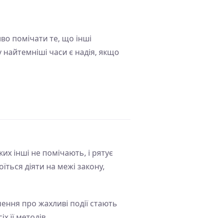
во помічати те, що інші
у найтемніші часи є надія, якщо
их інші не помічають, і рятує
оїться діяти на межі закону,
ення про жахливі події стають
х її методів.