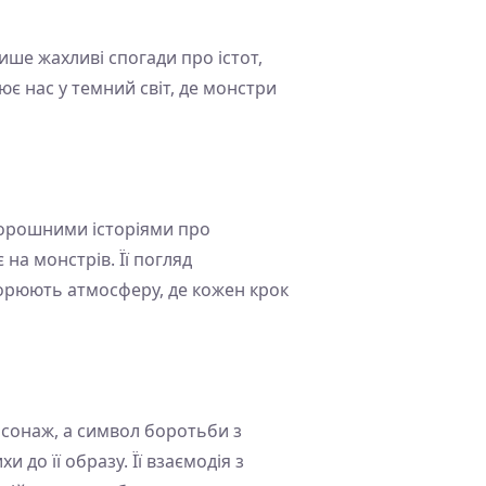
лише жахливі спогади про істот,
є нас у темний світ, де монстри
оторошними історіями про
на монстрів. Її погляд
творюють атмосферу, де кожен крок
рсонаж, а символ боротьби з
 до її образу. Її взаємодія з