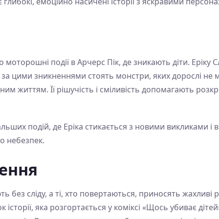
ає глибокі, емоційно насичені історії з яскравими перс
 моторошні події в Арчерс Пік, де зникають діти. Еріку
о за цими зникненнями стоять монстри, яких дорослі не 
им життям. Її рішучість і сміливість допомагають розкри
льших подій, де Еріка стикається з новими викликами і 
о небезпек.
ження
ють без сліду, а ті, хто повертаються, приносять жахливі
 історії, яка розгортається у коміксі «Щось убиває дітей»