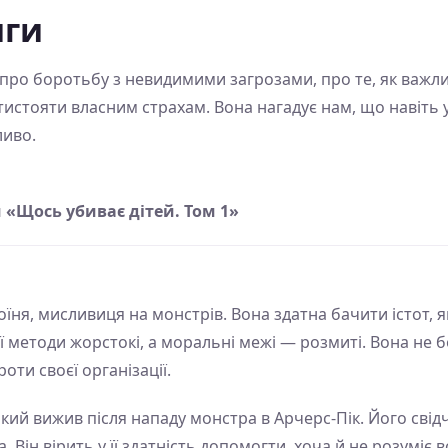
иги
 про боротьбу з невидимими загрозами, про те, як важли
отистояти власним страхам. Вона нагадує нам, що навіть 
ливо.
«Щось убиває дітей. Том 1»
їня, мисливиця на монстрів. Вона здатна бачити істот, як
 Її методи жорстокі, а моральні межі — розмиті. Вона не б
оти своєї організації.
ий вижив після нападу монстра в Арчерс-Пік. Його свідч
Він вірить у її здатність допомогти, хоча й не розуміє всі