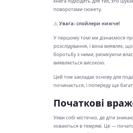
книга підходить для тих, хто шук
поворотами сюжету.
⚠️
Увага: спойлери нижче!
У першому томі ми дізнаємося про
розслідування, і вона виявляє, щ
боротьбу з ними, ризикуючи власн
виявляється високою.
Цей том закладає основу для пода
починається, і попереду ще багат
Початкові вра
Уяви собі містечко, де діти зника
ховаються в темряві. Це — початок