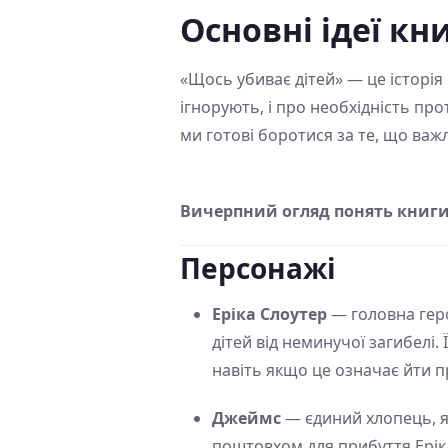
Основні ідеї кн
«Щось убиває дітей» — це історія
ігнорують, і про необхідність пр
ми готові боротися за те, що важ
Вичерпний огляд понять книги 
Персонажі
Еріка Слоутер
— головна геро
дітей від неминучої загибелі.
навіть якщо це означає йти пр
Джеймс
— єдиний хлопець, як
поштовхом для прибуття Еріка. 