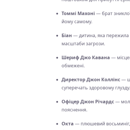
Томмі Махоні
— брат зниклої
йому самому.
Біан
— дитина, яка пережила п
масштаби загрози.
Шериф Джо Кавана
— місцев
обмежені.
Директор Джон Коллінс
— шк
суперечать здоровому глузду
Офіцер Джон Річардс
— моло
пояснення.
Окта
— плюшевий восьминіг, я