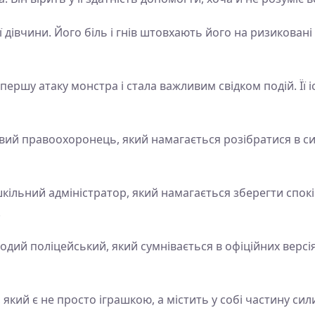
 дівчини. Його біль і гнів штовхають його на ризикова
ершу атаку монстра і стала важливим свідком подій. Її і
ий правоохоронець, який намагається розібратися в сит
ільний адміністратор, який намагається зберегти спокій 
.
дий поліцейський, який сумнівається в офіційних версія
кий є не просто іграшкою, а містить у собі частину сили