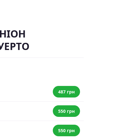
ЙНІОН
УЕРТО
487 грн
550 грн
550 грн