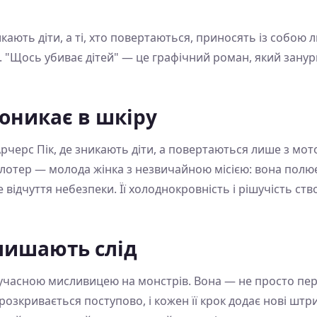
кають діти, а ті, хто повертаються, приносять із собою 
 "Щось убиває дітей" — це графічний роман, який занурю
оникає в шкіру
Арчерс Пік, де зникають діти, а повертаються лише з м
Слотер — молода жінка з незвичайною місією: вона полює 
е відчуття небезпеки. Її холоднокровність і рішучість с
лишають слід
сучасною мисливицею на монстрів. Вона — не просто пе
озкривається поступово, і кожен її крок додає нові штрихи