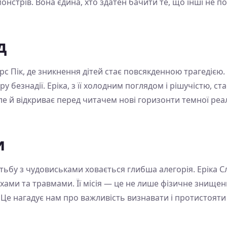
нстрів. Вона єдина, хто здатен бачити те, що інші не по
д
рс Пік, де зникнення дітей стає повсякденною трагедією.
 безнадії. Еріка, з її холодним поглядом і рішучістю, ста
але й відкриває перед читачем нові горизонти темної ре
и
тьбу з чудовиськами ховається глибша алегорія. Еріка С
ами та травмами. Її місія — це не лише фізичне знищен
Це нагадує нам про важливість визнавати і протистояти