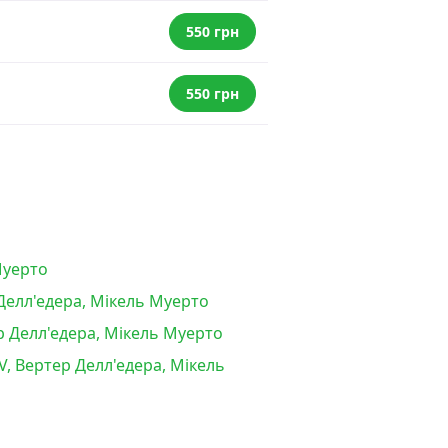
550 грн
550 грн
Муерто
 Делл'едера, Мікель Муерто
р Делл'едера, Мікель Муерто
V, Вертер Делл'едера, Мікель