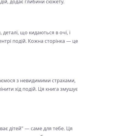
дій, додає глибини сюжету.
деталі, що кидаються в очі, і
нтрі подій. Кожна сторінка — це
икаємося з невидимими страхами,
мінити хід подій. Ця книга змушує
ває дітей" — саме для тебе. Ця