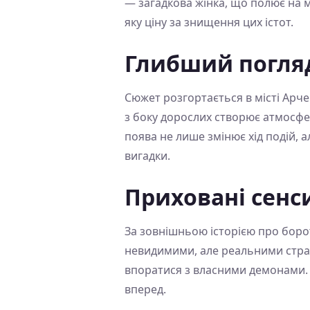
— загадкова жінка, що полює на мо
яку ціну за знищення цих істот.
Глибший погля
Сюжет розгортається в місті Арче
з боку дорослих створює атмосферу
поява не лише змінює хід подій, 
вигадки.
Приховані сенс
За зовнішньою історією про боро
невидимими, але реальними страх
впоратися з власними демонами. 
вперед.