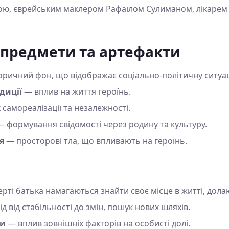
ною, єврейським маклером Рафаїлом Сулиманом, лікарем
 предмети та артефакти
оричний фон, що відображає соціально-політичну ситуац
адиції
— вплив на життя героїнь.
самореалізації та незалежності.
 формування свідомості через родину та культуру.
я
— просторові тла, що впливають на героїнь.
рті батька намагаються знайти своє місце в житті, дол
д від стабільності до змін, пошук нових шляхів.
ни
— вплив зовнішніх факторів на особисті долі.