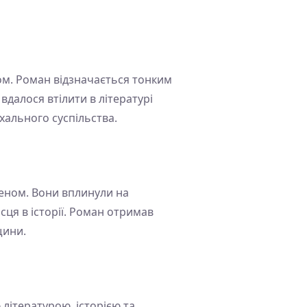
мом. Роман відзначається тонким
вдалося втілити в літературі
рхального суспільства.
еном. Вони вплинули на
ісця в історії. Роман отримав
щини.
 літературою, історією та