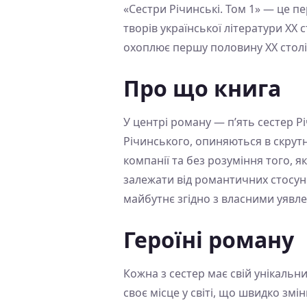
«Сестри Річинські. Том 1» — це п
творів української літератури XX 
охоплює першу половину ХХ століт
Про що книга
У центрі роману — п’ять сестер Р
Річинського, опиняються в скрутн
компанії та без розуміння того, я
залежати від романтичних стосунк
майбутнє згідно з власними уявле
Героїні роману
Кожна з сестер має свій унікальн
своє місце у світі, що швидко зм