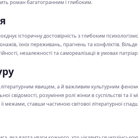
ить роман багатогранним і глибоким.
ня
 поєднує історичну достовірність з глибоким психологіз
нажів, їхніх переживань, прагнень та конфліктів. Вільде 
ійності, незалежності та самореалізації в умовах патріа
уру
е літературним явищем, а й важливим культурним феном
ої свідомості, розуміння ролі жінки в суспільстві та її м
а її межами, ставши частиною світової літературної спад
ига, яка варта уваги кожного, хто цікавиться українською