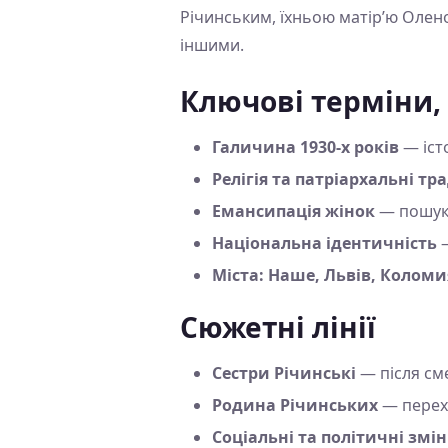
Річинським, їхньою матір’ю Оле
іншими.
Ключові терміни,
Галичина 1930-х років
— іст
Релігія та патріархальні тр
Емансипація жінок
— пошук 
Національна ідентичність
—
Міста: Наше, Львів, Коломи
Сюжетні лінії
Сестри Річинські
— після сме
Родина Річинських
— перехі
Соціальні та політичні змі