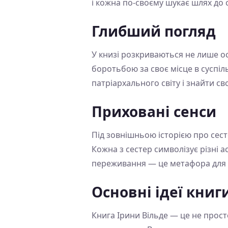
і кожна по-своєму шукає шлях до 
Глибший погляд
У книзі розкриваються не лише ос
боротьбою за своє місце в суспіль
патріархального світу і знайти св
Приховані сенси
Під зовнішньою історією про сес
Кожна з сестер символізує різні ас
переживання — це метафора для баг
Основні ідеї книг
Книга Ірини Вільде — це не прост