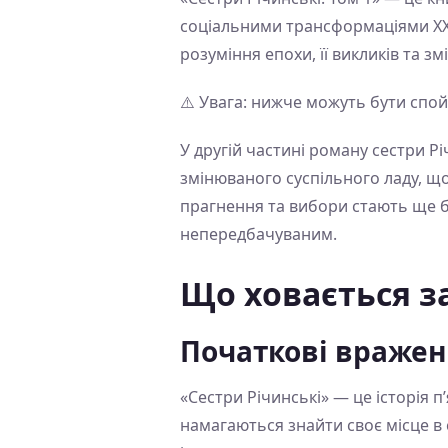
соціальними трансформаціями ХХ ст
розуміння епохи, її викликів та змі
⚠️ Увага: нижче можуть бути спо
У другій частині роману сестри Р
змінюваного суспільного ладу, що
прагнення та вибори стають ще 
непередбачуваним.
Що ховається з
Початкові враже
«Сестри Річинські» — це історія п
намагаються знайти своє місце в с