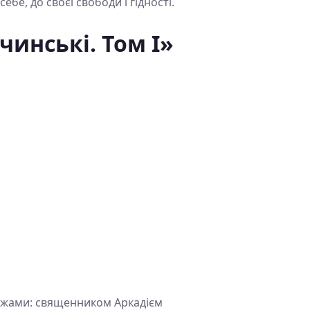
е, до своєї свободи і гідності.
чинські. Том І»
онажами: священником Аркадієм