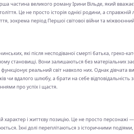
ерша частина великого роману Ірини Вільде, який вважа
століття. Це не просто історія однієї родини, а справжні
тя, зокрема період Першої світової війни та міжвоєнний
ічинських, які після несподіваної смерті батька, греко-
ому становищі. Вони залишаються без матеріальних засоб
к функціонує реальний світ навколо них. Однак дівчата в
ів чи вдалого шлюбу, а брати на себе відповідальність з
ннями про успіх і щастя.
ий характер і життєву позицію. Це не просто персонажі — 
інюється. Їхні долі переплітаються з історичними подія