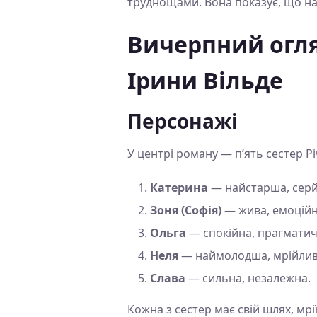
труднощами. Вона показує, що нав
Вичерпний огля
Ірини Вільде
Персонажі
У центрі роману — п’ять сестер Р
Катерина
— найстарша, серйо
Зоня (Софія)
— жива, емоційн
Ольга
— спокійна, прагматич
Неля
— наймолодша, мрійлив
Слава
— сильна, незалежна.
Кожна з сестер має свій шлях, мр