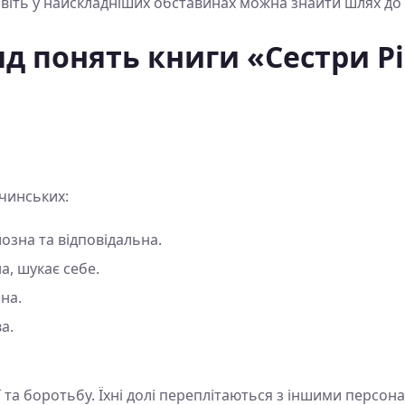
іть у найскладніших обставинах можна знайти шлях до себ
д понять книги «Сестри Рі
ічинських:
зна та відповідальна.
а, шукає себе.
на.
а.
ії та боротьбу. Їхні долі переплітаються з іншими перс