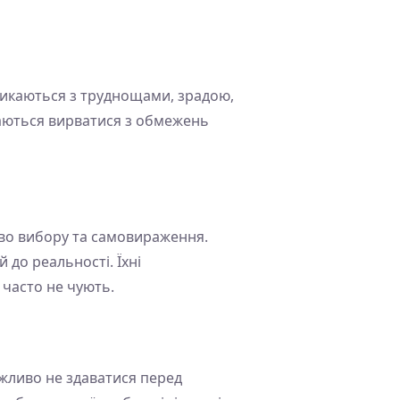
 стикаються з труднощами, зрадою,
агаються вирватися з обмежень
аво вибору та самовираження.
й до реальності. Їхні
 часто не чують.
важливо не здаватися перед