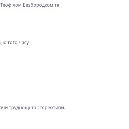
 Теофілом Безбородком та
ію того часу.
аючи труднощі та стереотипи.