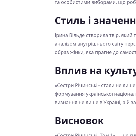
та особистими виборами, що роб
Стиль і значен
Ірина Вільде створила твір, який
аналізом внутрішнього світу персо
образ жінки, яка прагне до самост
Вплив на культ
«Сестри Річинські» стали не лиш
формування української національн
визнання не лише в Україні, а й з
Висновок
«Сестри Річинські. Том 1» — це кн