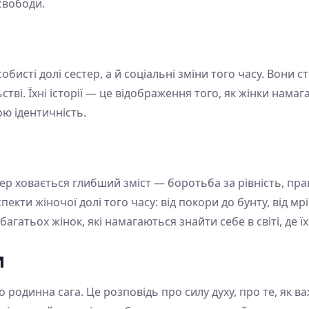
свободи.
обисті долі сестер, а й соціальні зміни того часу. Вони
стві. Їхні історії — це відображення того, як жінки нам
ою ідентичність.
тер ховається глибший зміст — боротьба за рівність, пр
пекти жіночої долі того часу: від покори до бунту, від мрі
атьох жінок, які намагаються знайти себе в світі, де їх
и
о родинна сага. Це розповідь про силу духу, про те, як 