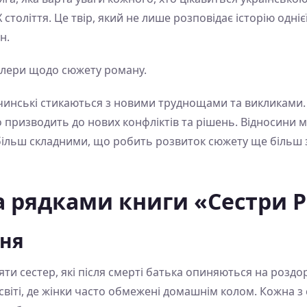
оліття. Це твір, який не лише розповідає історію однієї
н.
йлери щодо сюжету роману.
ічинські стикаються з новими труднощами та викликами. 
 призводить до нових конфліктів та рішень. Відносини мі
більш складними, що робить розвиток сюжету ще більш
а рядками книги «Сестри Р
ння
’яти сестер, які після смерті батька опиняються на роздор
віті, де жінки часто обмежені домашнім колом. Кожна з с