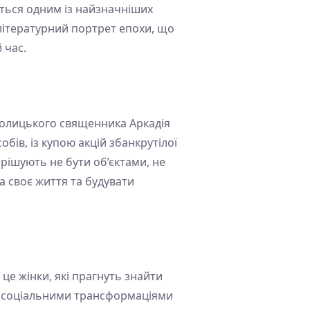
ється одним із найзначніших
й літературний портрет епохи, що
 час.
католицького священника Аркадія
ів, із купою акцій збанкрутілої
ирішують не бути об’єктами, не
а своє життя та будувати
це жінки, які прагнуть знайти
ми, соціальними трансформаціями