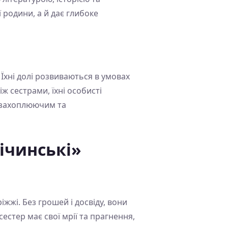
 родини, а й дає глибоке
Їхні долі розвиваються в умовах
ж сестрами, їхні особисті
 захоплюючим та
ічинські»
іжжі. Без грошей і досвіду, вони
естер має свої мрії та прагнення,