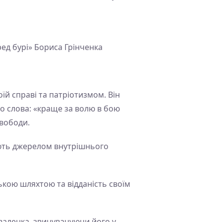
ред бурі» Бориса Грінченка
їй справі та патріотизмом. Він
о слова: «краще за волю в бою
свободи.
тають джерелом внутрішнього
ькою шляхтою та відданість своїм
валенка, звинувачуючи його у