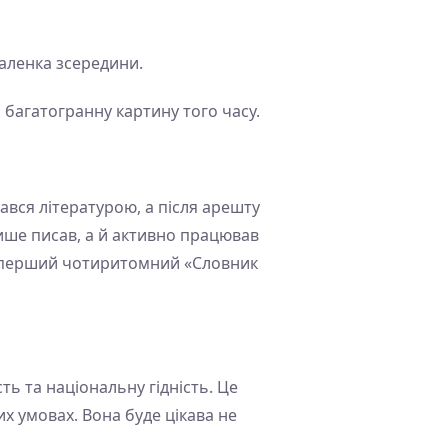
аленка зсередини.
 багатогранну картину того часу.
ався літературою, а після арешту
ише писав, а й активно працював
ав перший чотиритомний «Словник
сть та національну гідність. Це
их умовах. Вона буде цікава не
.