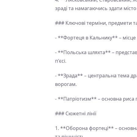
зраді та намагаючись здати місто
### Ключові терміни, предмети т
- **Фортеця в Кальнику** – місце
- **Польська шляхта** – представ
п'єсі.
- **Зрада** – центральна тема д
ворогам.
- **Патріотизм** – основна риса г
### Сюжетні лінії
1. **Оборона фортеці** – основна
та рішучість.