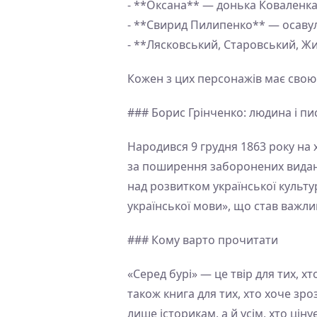
- **Оксана** — донька Коваленка
- **Свирид Пилипенко** — осавул
- **Лясковський, Старовський, Ж
Кожен з цих персонажів має свою 
### Борис Грінченко: людина і п
Народився 9 грудня 1863 року на 
за поширення заборонених видань
над розвитком української культ
української мови», що став важли
### Кому варто прочитати
«Серед бурі» — це твір для тих, х
також книга для тих, хто хоче зро
лише історикам, а й усім, хто цін