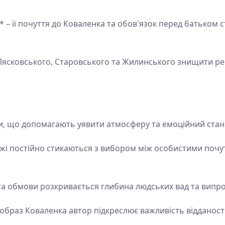
* – її почуття до Коваленка та обов'язок перед батьком
 Лясковського, Старовського та Жилинського знищити ре
вки, що допомагають уявити атмосферу та емоційний стан
жі постійно стикаються з вибором між особистими почу
 та обмови розкривається глибина людських вад та випро
 образ Коваленка автор підкреслює важливість відданості 