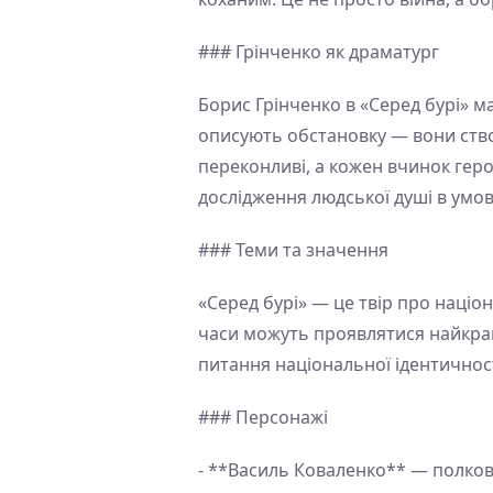
### Грінченко як драматург
Борис Грінченко в «Серед бурі» 
описують обстановку — вони ство
переконливі, а кожен вчинок герої
дослідження людської душі в умо
### Теми та значення
«Серед бурі» — це твір про націон
часи можуть проявлятися найкращ
питання національної ідентичнос
### Персонажі
- **Василь Коваленко** — полковн