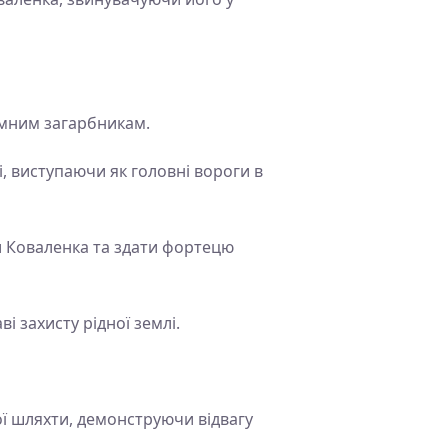
земним загарбникам.
, виступаючи як головні вороги в
и Коваленка та здати фортецю
і захисту рідної землі.
ої шляхти, демонструючи відвагу