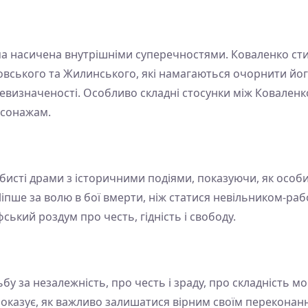
а насичена внутрішніми суперечностями. Коваленко стик
вського та Жилинського, які намагаються очорнити його
невизначеності. Особливо складні стосунки між Ковален
рсонажам.
бисті драми з історичними подіями, показуючи, як особ
Ліпше за волю в бої вмерти, ніж статися невільником-ра
ський роздум про честь, гідність і свободу.
ьбу за незалежність, про честь і зраду, про складність 
показує, як важливо залишатися вірним своїм переконан