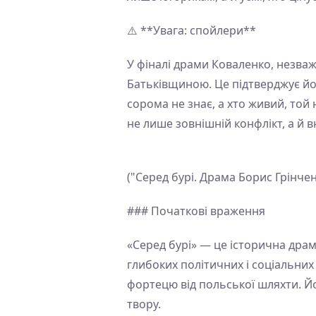
⚠️ **Увага: спойлери**
У фіналі драми Коваленко, незваж
Батьківщиною. Це підтверджує йог
сорома не знає, а хто живий, той
не лише зовнішній конфлікт, а й 
("Серед бурі. Драма Борис Грінче
### Початкові враження
«Серед бурі» — це історична драма
глибоких політичних і соціальних
фортецю від польської шляхти. Й
твору.