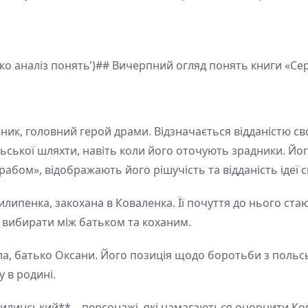
нко аналіз понять')## Вичерпний огляд понять книги «Се
ник, головний герой драми. Відзначається відданістю сво
ської шляхти, навіть коли його оточують зрадники. Йог
рабом», відображають його рішучість та відданість ідеї 
илипенка, закохана в Коваленка. Її почуття до нього с
а вибирати між батьком та коханим.
ла, батько Оксани. Його позиція щодо боротьби з польс
 в родині.
Жилинський** – персонажі, які намагаються очорнити Ко