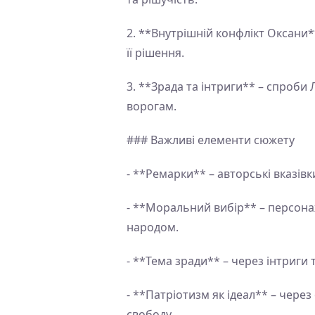
2. **Внутрішній конфлікт Оксани*
її рішення.
3. **Зрада та інтриги** – спроби
ворогам.
### Важливі елементи сюжету
- **Ремарки** – авторські вказі
- **Моральний вибір** – персона
народом.
- **Тема зради** – через інтриги
- **Патріотизм як ідеал** – через
свободу.