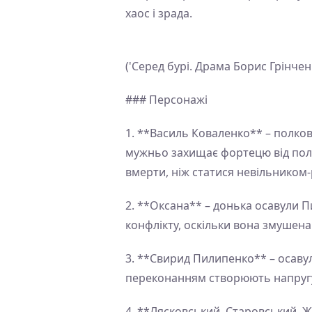
хаос і зрада.
('Серед бурі. Драма Борис Грінче
### Персонажі
1. **Василь Коваленко** – полков
мужньо захищає фортецю від поль
вмерти, ніж статися невільником-
2. **Оксана** – донька осавули П
конфлікту, оскільки вона змушен
3. **Свирид Пилипенко** – осаву
переконанням створюють напругу
4. **Лясковський, Старовський, 