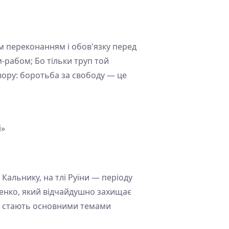
їм переконанням і обов'язку перед
-рабом; Бо тільки труп той
твору: боротьба за свободу — це
і»
 Кальнику, на тлі Руїни — періоду
ленко, який відчайдушно захищає
ни стають основними темами