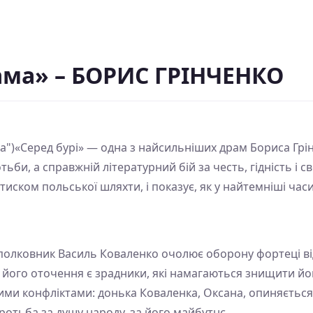
рама» – БОРИС ГРІНЧЕНКО
га")«Серед бурі» — одна з найсильніших драм Бориса Грі
тьби, а справжній літературний бій за честь, гідність і с
ід тиском польської шляхти, і показує, як у найтемніші ча
е полковник Василь Коваленко очолює оборону фортеці ві
його оточення є зрадники, які намагаються знищити йог
ми конфліктами: донька Коваленка, Оксана, опиняється
оротьба за душу народу, за його майбутнє.