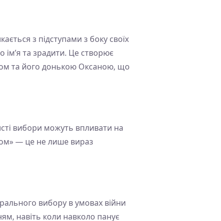
ається з підступами з боку своїх
 ім’я та зрадити. Це створює
ком та його донькою Оксаною, що
исті вибори можуть впливати на
бом» — це не лише вираз
морального вибору в умовах війни
ням, навіть коли навколо панує