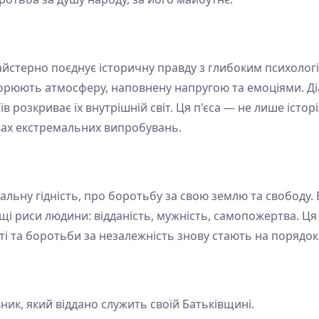
майстерно поєднує історичну правду з глибоким психолог
рюють атмосферу, наповнену напругою та емоціями. Діа
в розкриває їх внутрішній світ. Ця п'єса — не лише істор
вах екстремальних випробувань.
альну гідність, про боротьбу за свою землю та свободу. В
і риси людини: відданість, мужність, самопожертва. Ця 
ті та боротьби за незалежність знову стають на порядок
ик, який віддано служить своїй Батьківщині.