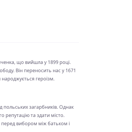
нченка, що вийшла у 1899 році.
вободу. Він переносить нас у 1671
си народжується героїзм.
д польських загарбників. Однак
о репутацію та здати місто.
 перед вибором між батьком і