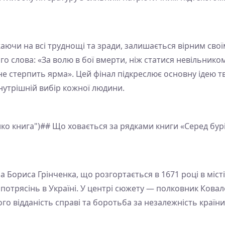
аючи на всі труднощі та зради, залишається вірним сво
о слова: «За волю в бої вмерти, ніж статися невільником
 не стерпить ярма». Цей фінал підкреслює основну ідею 
внутрішній вибір кожної людини.
нко книга")## Що ховається за рядками книги «Серед бур
 Бориса Грінченка, що розгортається в 1671 році в місті
 потрясінь в Україні. У центрі сюжету — полковник Кова
ого відданість справі та боротьба за незалежність краї