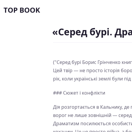
TOP BOOK
«Серед бурі. Д
("Серед бурі Борис Грінченко кни
Цей твір — не просто історія боро
рік, коли українські землі були п
### Сюжет і конфлікти
Дія розгортається в Кальнику, д
ворог не лише зовнішній — серед 
Драматизм посилюється особисти
коханим. Це не просто війна, а б