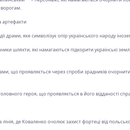
 ворогам.
а артефакти
 дії драми, яке символізує опір українського народу іно
ники шляхти, які намагаються підкорити українські землі
рами, що проявляється через спроби зрадників очорнит
оловного героя, що проявляється в його відданості справ
 лінія, де Коваленко очолює захист фортеці від польськ