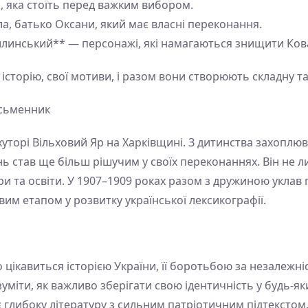
, яка стоїть перед важким вибором.
а, батько Оксани, який має власні переконання.
илинський** — персонажі, які намагаються знищити Ков
історію, свої мотиви, і разом вони створюють складну та
исьменник
хуторі Вільховий Яр на Харківщині. З дитинства захоплюв
 став ще більш рішучим у своїх переконаннях. Він не л
ури та освіти. У 1907–1909 роках разом з дружиною укл
вим етапом у розвитку української лексикографії.
то цікавиться історією України, її боротьбою за незалежні
зуміти, як важливо зберігати свою ідентичність у будь-як
ує глибоку літературу з сильним патріотичним підтекстом