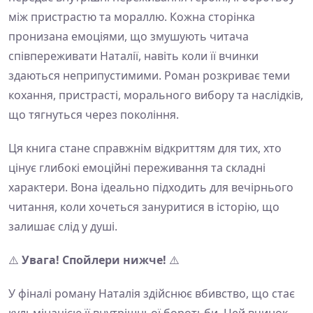
між пристрастю та мораллю. Кожна сторінка
пронизана емоціями, що змушують читача
співпереживати Наталії, навіть коли її вчинки
здаються неприпустимими. Роман розкриває теми
кохання, пристрасті, морального вибору та наслідків,
що тягнуться через покоління.
Ця книга стане справжнім відкриттям для тих, хто
цінує глибокі емоційні переживання та складні
характери. Вона ідеально підходить для вечірнього
читання, коли хочеться зануритися в історію, що
залишає слід у душі.
⚠️
Увага! Спойлери нижче!
⚠️
У фіналі роману Наталія здійснює вбивство, що стає
кульмінацією її внутрішньої боротьби. Цей вчинок