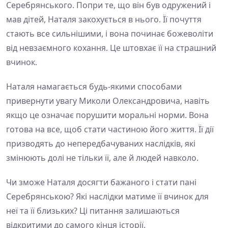
Серебрянського. Попри те, що він був одружений і
мав дітей, Наталя закохується в нього. Її почуття
стають все сильнішими, і вона починає божеволіти
від невзаємного кохання. Це штовхає її на страшний
вчинок.
Наталя намагається будь-якими способами
привернути увагу Миколи Олександровича, навіть
якщо це означає порушити моральні норми. Вона
готова на все, щоб стати частиною його життя. Її дії
призводять до непередбачуваних наслідків, які
змінюють долі не тільки її, але й людей навколо.
Чи зможе Наталя досягти бажаного і стати пані
Серебрянською? Які наслідки матиме її вчинок для
неї та її близьких? Ці питання залишаються
відкритими до самого кінця історії.