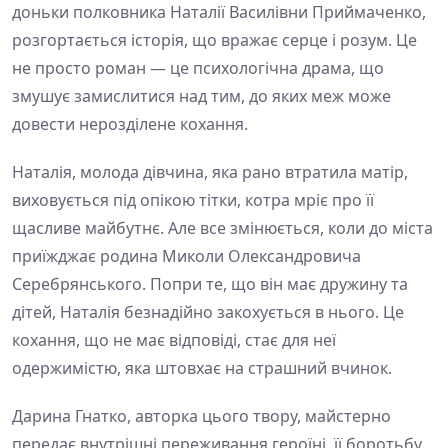
доньки полковника Наталії Василівни Приймаченко,
розгортається історія, що вражає серце і розум. Це
не просто роман — це психологічна драма, що
змушує замислитися над тим, до яких меж може
довести нерозділене кохання.
Наталія, молода дівчина, яка рано втратила матір,
виховується під опікою тітки, котра мріє про її
щасливе майбутнє. Але все змінюється, коли до міста
приїжджає родина Миколи Олександровича
Серебрянського. Попри те, що він має дружину та
дітей, Наталія безнадійно закохується в нього. Це
кохання, що не має відповіді, стає для неї
одержимістю, яка штовхає на страшний вчинок.
Дарина Гнатко, авторка цього твору, майстерно
передає внутрішні переживання героїні, її боротьбу