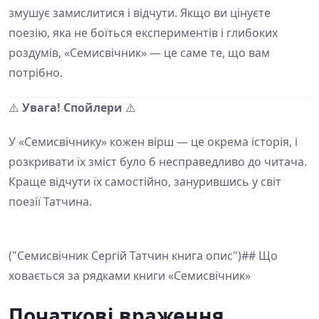
змушує замислитися і відчути. Якщо ви цінуєте
поезію, яка не боїться експериментів і глибоких
роздумів, «Семисвічник» — це саме те, що вам
потрібно.
⚠️
Увага! Спойлери
⚠️
У «Семисвічнику» кожен вірш — це окрема історія, і
розкривати їх зміст було б несправедливо до читача.
Краще відчути їх самостійно, занурившись у світ
поезії Татчина.
("Семисвічник Сергій Татчин книга опис")## Що
ховається за рядками книги «Семисвічник»
Початкові враження