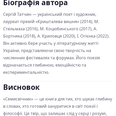
Біографія автора
Сергій Татчин — український поет і художник,
лауреат премій «Кришталева вишня» (2014), М.
Стельмаха (2016), М. Коцюбинського (2017), А.
Бортняка (2018), А. Криловця (2020), І. Огієнка (2022).
Він активно бере участь у літературному житті
України, представляючи свою творчість на
численних фестивалях та форумах. Його поезія
відзначається глибиною, емоційністю та
експериментальністю.
Висновок
«Семисвічник» — це книга для тих, хто шукає глибину
в словах, хто готовий зануритися в світ поезії і
філософії. Це твір, що залишає слід у серці і розумі,