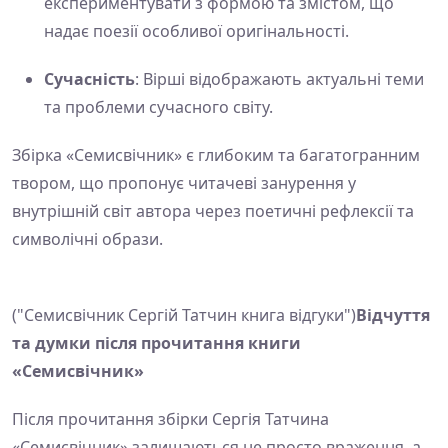
експериментувати з формою та змістом, що
надає поезії особливої оригінальності.
Сучасність
: Вірші відображають актуальні теми
та проблеми сучасного світу.
Збірка «Семисвічник» є глибоким та багатогранним
твором, що пропонує читачеві занурення у
внутрішній світ автора через поетичні рефлексії та
символічні образи.
("Семисвічник Сергій Татчин книга відгуки")
Відчуття
та думки після прочитання книги
«Семисвічник»
Після прочитання збірки Сергія Татчина
«Семисвічник» залишаються не просто враження, а