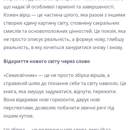
що надає їй особливої гармонії та завершеності.
Кожен вірш — це частина цілого, яка разом з іншими
створює єдину картину світу, сповнену сакральних
смислів та основоположних цінностей. Це поезія, яка
не просто описує реальність, а формує нову, глибшу
реальність, в яку хочеться зануритися знову і знову.
Відкриття нового світу через слово
«Семисвічник» — це не просто збірка віршів, а
справжній шлях до пізнання себе та світу навколо. Це
книга, яка змушує задуматися, відчути, пережити.
Вона відкриває нові горизонти, дарує нові
перспективи, дозволяє побачити звичні речі під
іншим кутом.
Ця збірка — це подорож у світ слова, емоцій та