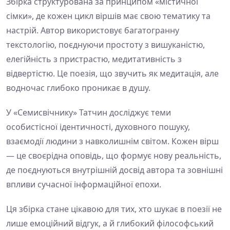
Збірка структурована за принципом «містичної
сімки», де кожен цикл віршів має свою тематику та
настрій. Автор використовує багатогранну
текстологію, поєднуючи простоту з вишуканістю,
елегійність з пристрастю, медитативність з
відвертістю. Це поезія, що звучить як медитація, але
водночас глибоко проникає в душу.
У «Семисвічнику» Татчин досліджує теми
особистісної ідентичності, духовного пошуку,
взаємодії людини з навколишнім світом. Кожен вірш
— це своєрідна оповідь, що формує нову реальність,
де поєднуються внутрішній досвід автора та зовнішні
впливи сучасної інформаційної епохи.
Ця збірка стане цікавою для тих, хто шукає в поезії не
лише емоційний відгук, а й глибокий філософський