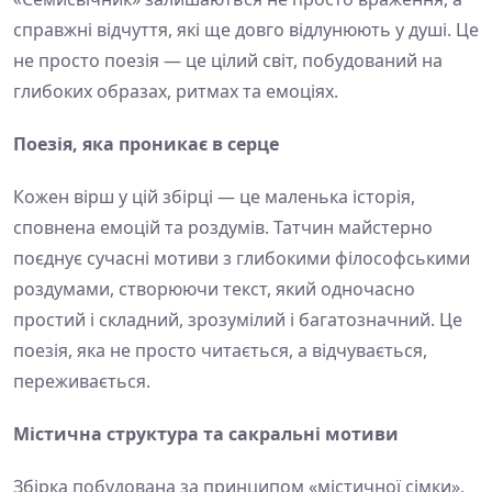
справжні відчуття, які ще довго відлунюють у душі. Це
не просто поезія — це цілий світ, побудований на
глибоких образах, ритмах та емоціях.
Поезія, яка проникає в серце
Кожен вірш у цій збірці — це маленька історія,
сповнена емоцій та роздумів. Татчин майстерно
поєднує сучасні мотиви з глибокими філософськими
роздумами, створюючи текст, який одночасно
простий і складний, зрозумілий і багатозначний. Це
поезія, яка не просто читається, а відчувається,
переживається.
Містична структура та сакральні мотиви
Збірка побудована за принципом «містичної сімки»,