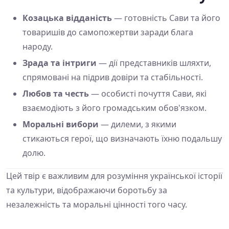
Козацька відданість
— готовність Сави та його
товаришів до самопожертви заради блага
народу.
Зрада та інтриги
— дії представників шляхти,
спрямовані на підрив довіри та стабільності.
Любов та честь
— особисті почуття Сави, які
взаємодіють з його громадським обов'язком.
Моральні вибори
— дилеми, з якими
стикаються герої, що визначають їхню подальшу
долю.
Цей твір є важливим для розуміння української історії
та культури, відображаючи боротьбу за
незалежність та моральні цінності того часу.