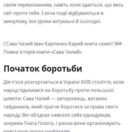
своїм переконанням, навіть коли здається, що весь
світ проти тебе. І хоча події відбуваються в
минулому, їхні уроки актуальні й сьогодні.
('Сава Чалий Іван Карпенко-Карий книга сюжет')##
Повна історія книги «Сава Чалий»
Початок боротьби
Дія п'єси розгортається в Україні XVIII століття, коли
народ піднімався на боротьбу проти польської
шляхти. Сава Чалий — запорожець, ватажок
гайдамаків, який прагне боротися за права свого
народу. Він об'єднує навколо себе однодумців,
зокрема Гната Голого, і разом вони організовують
повстання проти гнобителів.