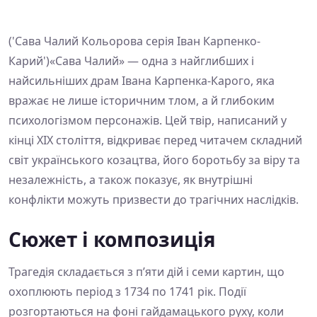
('Сава Чалий Кольорова серія Іван Карпенко-
Карий')«Сава Чалий» — одна з найглибших і
найсильніших драм Івана Карпенка-Карого, яка
вражає не лише історичним тлом, а й глибоким
психологізмом персонажів. Цей твір, написаний у
кінці XIX століття, відкриває перед читачем складний
світ українського козацтва, його боротьбу за віру та
незалежність, а також показує, як внутрішні
конфлікти можуть призвести до трагічних наслідків.
Сюжет і композиція
Трагедія складається з п’яти дій і семи картин, що
охоплюють період з 1734 по 1741 рік. Події
розгортаються на фоні гайдамацького руху, коли