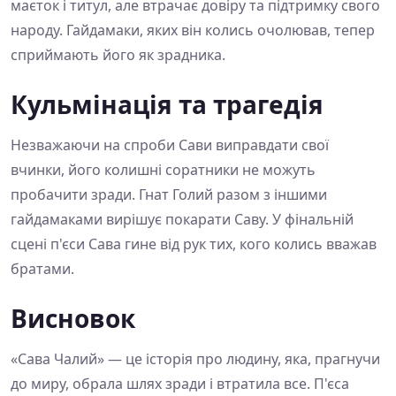
маєток і титул, але втрачає довіру та підтримку свого
народу. Гайдамаки, яких він колись очолював, тепер
сприймають його як зрадника.
Кульмінація та трагедія
Незважаючи на спроби Сави виправдати свої
вчинки, його колишні соратники не можуть
пробачити зради. Гнат Голий разом з іншими
гайдамаками вирішує покарати Саву. У фінальній
сцені п'єси Сава гине від рук тих, кого колись вважав
братами.
Висновок
«Сава Чалий» — це історія про людину, яка, прагнучи
до миру, обрала шлях зради і втратила все. П'єса