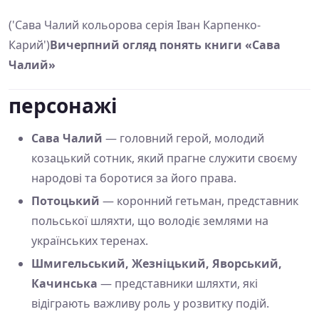
('Сава Чалий кольорова серія Іван Карпенко-
Карий')
Вичерпний огляд понять книги «Сава
Чалий»
персонажі
Сава Чалий
— головний герой, молодий
козацький сотник, який прагне служити своєму
народові та боротися за його права.
Потоцький
— коронний гетьман, представник
польської шляхти, що володіє землями на
українських теренах.
Шмигельський, Жезніцький, Яворський,
Качинська
— представники шляхти, які
відіграють важливу роль у розвитку подій.