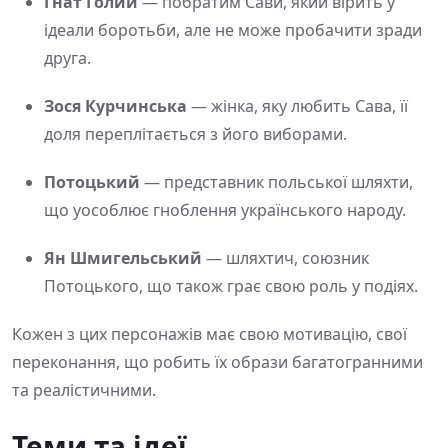
Гнат Голий
— побратим Сави, який вірить у
ідеали боротьби, але не може пробачити зради
друга.
Зося Курчинська
— жінка, яку любить Сава, її
доля переплітається з його виборами.
Потоцький
— представник польської шляхти,
що уособлює гноблення українського народу.
Ян Шмигельський
— шляхтич, союзник
Потоцького, що також грає свою роль у подіях.
Кожен з цих персонажів має свою мотивацію, свої
переконання, що робить їх образи багатогранними
та реалістичними.
Теми та ідеї