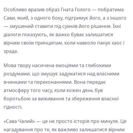
Особливо вразив образ Гната Голого — побратима
Сави, який, з одного боку, підтримує його, а з іншого
— змушений ставити під сумнів його рішення. Їхні
діалоги показують, як важко буває залишатися
вірним своїм принципам, коли навколо панує хаос і
зрада.
Мова твору насичена емоціями та глибокими
роздумами, що змушує задуматися над власними
вчинками та переконаннями. Вона передає
атмосферу того часу, коли кожен день був
боротьбою за виживання та збереження власної
гідності.
«Сава Чалий» — це не просто історія про минуле. Це
нагадування про те, як важливо залишатися вірним