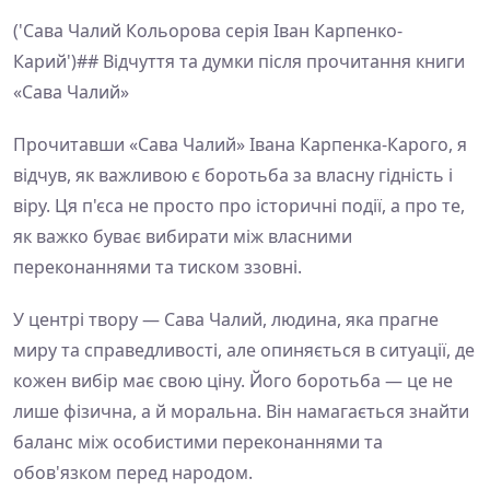
('Сава Чалий Кольорова серія Іван Карпенко-
Карий')## Відчуття та думки після прочитання книги
«Сава Чалий»
Прочитавши «Сава Чалий» Івана Карпенка-Карого, я
відчув, як важливою є боротьба за власну гідність і
віру. Ця п'єса не просто про історичні події, а про те,
як важко буває вибирати між власними
переконаннями та тиском ззовні.
У центрі твору — Сава Чалий, людина, яка прагне
миру та справедливості, але опиняється в ситуації, де
кожен вибір має свою ціну. Його боротьба — це не
лише фізична, а й моральна. Він намагається знайти
баланс між особистими переконаннями та
обов'язком перед народом.