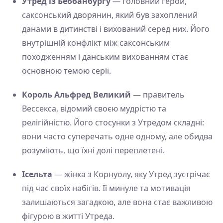
Утред із Беббанбургу
— головний герой,
саксонський дворянин, який був захоплений
данами в дитинстві і вихований серед них. Його
внутрішній конфлікт між саксонським
походженням і данським вихованням стає
основною темою серії.
Король Альфред Великий
— правитель
Вессекса, відомий своєю мудрістю та
релігійністю. Його стосунки з Утредом складні:
вони часто суперечать одне одному, але обидва
розуміють, що їхні долі переплетені.
Ісельта
— жінка з Корнуолу, яку Утред зустрічає
під час своїх набігів. Її минуле та мотивація
залишаються загадкою, але вона стає важливою
фігурою в житті Утреда.