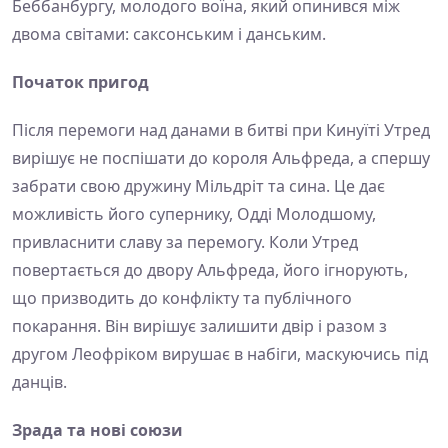
Беббанбургу, молодого воїна, який опинився між
двома світами: саксонським і данським.
Початок пригод
Після перемоги над данами в битві при Кинуїті Утред
вирішує не поспішати до короля Альфреда, а спершу
забрати свою дружину Мільдріт та сина. Це дає
можливість його супернику, Одді Молодшому,
привласнити славу за перемогу. Коли Утред
повертається до двору Альфреда, його ігнорують,
що призводить до конфлікту та публічного
покарання. Він вирішує залишити двір і разом з
другом Леофріком вирушає в набіги, маскуючись під
данців.
Зрада та нові союзи