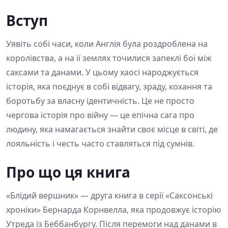
Вступ
Уявіть собі часи, коли Англія була роздроблена на
королівства, а на її землях точилися запеклі бої між
саксами та данами. У цьому хаосі народжується
історія, яка поєднує в собі відвагу, зраду, кохання та
боротьбу за власну ідентичність. Це не просто
чергова історія про війну — це епічна сага про
людину, яка намагається знайти своє місце в світі, де
лояльність і честь часто ставляться під сумнів.
Про що ця книга
«Блідий вершник» — друга книга в серії «Саксонські
хроніки» Бернарда Корнвелла, яка продовжує історію
Утреда із Беббанбургу. Після перемоги над данами в