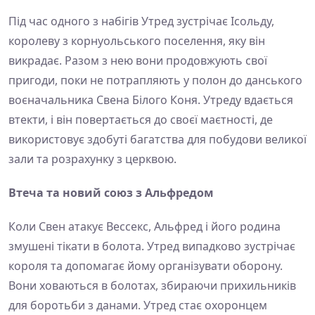
Під час одного з набігів Утред зустрічає Ісольду,
королеву з корнуольського поселення, яку він
викрадає. Разом з нею вони продовжують свої
пригоди, поки не потрапляють у полон до данського
воєначальника Свена Білого Коня. Утреду вдається
втекти, і він повертається до своєї маєтності, де
використовує здобуті багатства для побудови великої
зали та розрахунку з церквою.
Втеча та новий союз з Альфредом
Коли Свен атакує Вессекс, Альфред і його родина
змушені тікати в болота. Утред випадково зустрічає
короля та допомагає йому організувати оборону.
Вони ховаються в болотах, збираючи прихильників
для боротьби з данами. Утред стає охоронцем