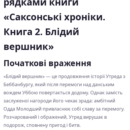
рядками книги
«Саксонські хроніки.
Книга 2. Блідий
вершник»
Початкові враження
«Блідий вершник» — це продовження історії Утреда з
Беббанбургу, який після перемоги над данським
вождем Уббою повертається додому. Однак замість
заслуженої нагороди його чекає зрада: амбітний
Одда Молодший привласнює собі славу за перемогу.
Розчарований і ображений, Утред вирушає в
подорож, сповнену пригод і битв.