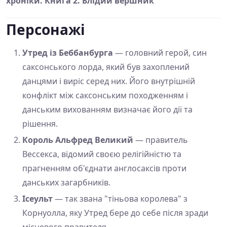
хроніки. Книга 2. Блідий вершник"
Персонажі
Утред із Беббанбурга
— головний герой, син
саксонського лорда, який був захоплений
данцями і виріс серед них. Його внутрішній
конфлікт між саксонським походженням і
данським вихованням визначає його дії та
рішення.
Король Альфред Великий
— правитель
Вессекса, відомий своєю релігійністю та
прагненням об'єднати англосаксів проти
данських загарбників.
Ісеульт
— так звана "тіньова королева" з
Корнуолла, яку Утред бере до себе після зради
місцевого правителя.