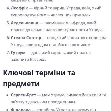
Леофрік
— вірний товариш Утреда, воїн, який
супроводжує його в численних пригодах.
Аедельвольд
— племінник Альфреда, який
прагне до влади і часто виступає проти Утреда.
Стеапа Снотор
— воїн, який спочатку є ворогом
Утреда, але згодом стає його союзником.
Гутрум
— данський король, який прагне
захопити Вессекс.
Ключові терміни та
предмети
Серпен-Брет
— меч Утреда, символ його сили та
зв'язку з данським походженням.
Фірдрака
— корабель Утреда, на якому він