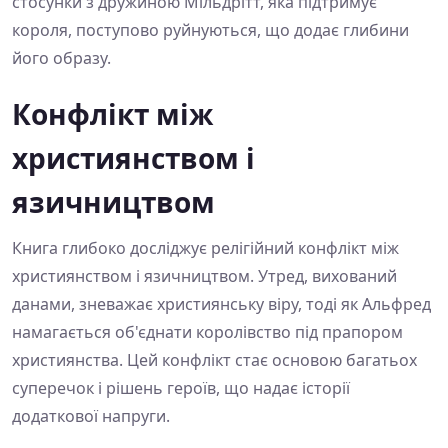
стосунки з дружиною Мільдрітт, яка підтримує
короля, поступово руйнуються, що додає глибини
його образу.
Конфлікт між
християнством і
язичництвом
Книга глибоко досліджує релігійний конфлікт між
християнством і язичництвом. Утред, вихований
данами, зневажає християнську віру, тоді як Альфред
намагається об'єднати королівство під прапором
християнства. Цей конфлікт стає основою багатьох
суперечок і рішень героїв, що надає історії
додаткової напруги.