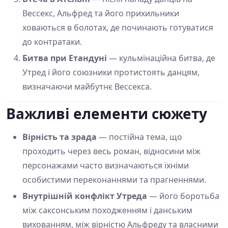
Вессекс, Альфред та його прихильники
ховаються в болотах, де починають готуватися
до контратаки.
Битва при Етандуні
— кульмінаційна битва, де
Утред і його союзники протистоять данцям,
визначаючи майбутнє Вессекса.
Важливі елементи сюжету
Вірність та зрада
— постійна тема, що
проходить через весь роман, відносини між
персонажами часто визначаються їхніми
особистими переконаннями та прагненнями.
Внутрішній конфлікт Утреда
— його боротьба
між саксонським походженням і данським
вихованням, між вірністю Альфреду та власними