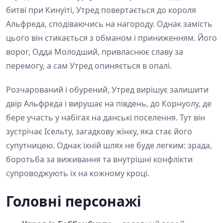
битві при Кинуїті, Утред повертається до короля
Альфреда, сподіваючись на нагороду. Однак замість
цього він стикається з обманом і приниженням. Його
ворог, Одда Молодший, привласнює славу за
перемогу, а сам Утред опиняється в опалі.
Розчарований і обурений, Утред вирішує залишити
двір Альфреда і вирушає на південь, до Корнуолу, де
бере участь у набігах на данські поселення. Тут він
зустрічає Ісельту, загадкову жінку, яка стає його
супутницею. Однак їхній шлях не буде легким: зрада,
боротьба за виживання та внутрішні конфлікти
супроводжують їх на кожному кроці.
Головні персонажі