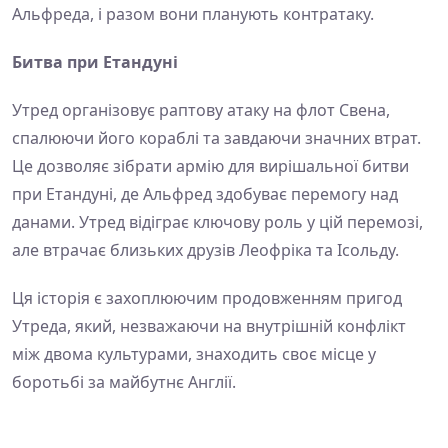
Альфреда, і разом вони планують контратаку.
Битва при Етандуні
Утред організовує раптову атаку на флот Свена,
спалюючи його кораблі та завдаючи значних втрат.
Це дозволяє зібрати армію для вирішальної битви
при Етандуні, де Альфред здобуває перемогу над
данами. Утред відіграє ключову роль у цій перемозі,
але втрачає близьких друзів Леофріка та Ісольду.
Ця історія є захоплюючим продовженням пригод
Утреда, який, незважаючи на внутрішній конфлікт
між двома культурами, знаходить своє місце у
боротьбі за майбутнє Англії.