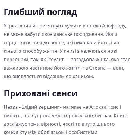
Глибший погляд
Утред, хоча й присягнув служити королю Альфреду,
не може забути своє данське походження. Його
серце тягнеться до воїнів, які виховали його, і до
їхнього способу життя. У книзі з'являються нові
персонажі, такі як Ісеульт — загадкова жінка, яка стає
важливою частиною його життя, та Стеапа — воїн,
що виявляється відданим союзником.
Приховані сенси
Назва «Блідий вершник» натякає на Апокаліпсис і
смерть, що супроводжує героїв у їхніх битвах. Книга
досліджує теми вірності, честі та внутрішнього
конфлікту між обов'язком і особистими