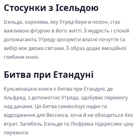
Стосунки з Ісельдою
Ісельда, королева, яку Утред бере в полон, стає
важливою фігурою в його житті. Її мудрість і спокій
допомагають Утреду зрозуміти власні почуття та
вибір між двома світами. Її образ додає емоційної
глибини книзі.
Битва при Етандуні
Кульмінацією книги є битва при Етандуні, де
Альфред, з допомогою Утреда, здобуває перемогу
над данами. Ця битва символізує надію та
відродження для Вессекса, хоча й не обходиться без
втрат. Загибель Ісельди та Ліофрика підкреслює ціну
перемоги.