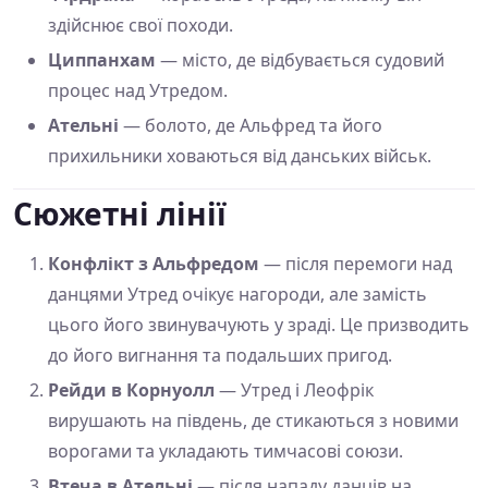
здійснює свої походи.
Циппанхам
— місто, де відбувається судовий
процес над Утредом.
Ательні
— болото, де Альфред та його
прихильники ховаються від данських військ.
Сюжетні лінії
Конфлікт з Альфредом
— після перемоги над
данцями Утред очікує нагороди, але замість
цього його звинувачують у зраді. Це призводить
до його вигнання та подальших пригод.
Рейди в Корнуолл
— Утред і Леофрік
вирушають на південь, де стикаються з новими
ворогами та укладають тимчасові союзи.
Втеча в Ательні
— після нападу данців на