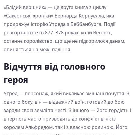
«Блідий вершник» — це друга книга з циклу
«Саксонські хроніки» Бернарда Корнуелла, яка
продовжує історію Утреда з Беббанбурга. Події
розгортаються в 877–878 роках, коли Вессекс,
останнє королівство, що ще не підкорилося данам,
опиняється на межі падіння.
Відчуття від головного
героя
Утред — персонаж, який викликає змішані почуття. З
одного боку, він — відважний воїн, готовий до бою
заради своєї землі та честі. З іншого — його гордість і
впертість часто призводять до конфліктів, як із
королем Альфредом, так і з власною родиною. Його