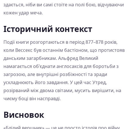
здається, ніби ви самі стоїте на полі бою, відчуваючи
кожен удар меча.
Історичний контекст
Події книги розгортаються в період 877–878 років,
коли Вессекс був останнім бастіоном, що протистояв
данським загарбникам. Альфред Великий
намагається об'єднати англосаксів для боротьби з
загрозою, але внутрішні розбіжності та зради
ускладнюють його завдання. У цей час Утред,
розірваний між двома світами, мусить вирішити, на
чиєму боці він насправді.
Висновок
«Блідий вершник» — це не просто історія про війну.