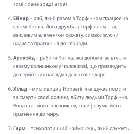
томі повне зрад і втрат.
Ейнар
– раб, який разом з Торфінном працює на
фермі Кетіла. Його дружба з Торфінном стає
важливим елементом сюжету, символізуючи
надію та прагнення до свободи.
Арнхейд
– рабиня Кетіла, яка допомагає втекти
своєму колишньому чоловікові, що призводить
до серйозних наслідків для її господаря.
Хільд
– мисливиця з Норвегії, яка шукає помсти
за смерть своєї родини, вбиту людьми Торфінна.
Вона стає його союзником, коли розуміє його
прагнення до миру.
Гарм
– психопатичний найманець, який служить