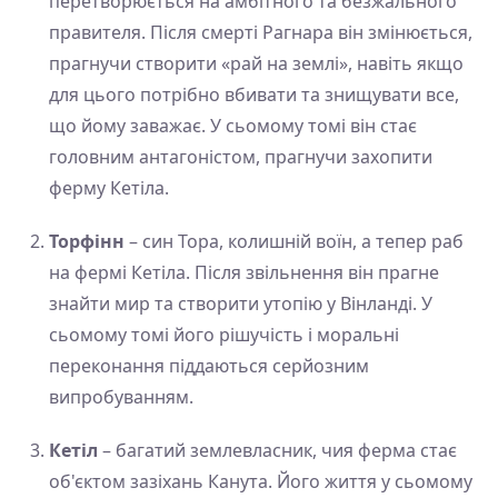
перетворюється на амбітного та безжального
правителя. Після смерті Рагнара він змінюється,
прагнучи створити «рай на землі», навіть якщо
для цього потрібно вбивати та знищувати все,
що йому заважає. У сьомому томі він стає
головним антагоністом, прагнучи захопити
ферму Кетіла.
Торфінн
– син Тора, колишній воїн, а тепер раб
на фермі Кетіла. Після звільнення він прагне
знайти мир та створити утопію у Вінланді. У
сьомому томі його рішучість і моральні
переконання піддаються серйозним
випробуванням.
Кетіл
– багатий землевласник, чия ферма стає
об'єктом зазіхань Канута. Його життя у сьомому