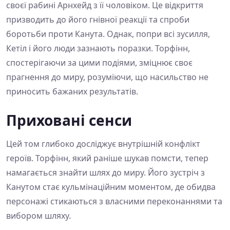
своєї рабині Арнхейд з її чоловіком. Це відкриття
призводить до його гнівної реакції та спроби
боротьби проти Канута. Однак, попри всі зусилля,
Кетіл і його люди зазнають поразки. Торфінн,
спостерігаючи за цими подіями, зміцнює своє
прагнення до миру, розуміючи, що насильство не
приносить бажаних результатів.
Приховані сенси
Цей том глибоко досліджує внутрішній конфлікт
героїв. Торфінн, який раніше шукав помсти, тепер
намагається знайти шлях до миру. Його зустріч з
Канутом стає кульмінаційним моментом, де обидва
персонажі стикаються з власними переконаннями та
вибором шляху.