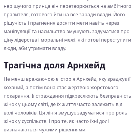
нерішучого принца він перетворюється на амбітного
правителя, готового йти на все заради влади. Його
рішучість і прагнення досягти мети навіть через
маніпуляції та насильство змушують задуматися про
ціну лідерства і моральні межі, які готові переступити
люди, аби утримати владу.
Трагічна доля Арнхейд
Не менш вражаючою є історія Арнхейд, яку зраджує її
коханий, а потім вона стає жертвою жорстокого
покарання. Її страждання підкреслюють безправність
жінок у цьому світі, де їх життя часто залежить від
волі чоловіків. Ця лінія змушує задуматися про роль
жінок у суспільстві і про те, як часто їхні долі
визначаються чужими рішеннями.