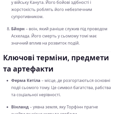
у війську Канута. Його бойові здібності і
жорстокість роблять його небезпечним
супротивником.
Бйорн
– воїн, який раніше служив під проводом
Аскелада. Його смерть у сьомому томі має
значний вплив на розвиток подій.
Ключові терміни, предмети
та артефакти
Ферма Кетіла
– місце, де розгортаються основні
події сьомого тому. Це символ багатства, рабства
та соціальної нерівності.
Вінланд
– уявна земля, яку Торфінн прагне
знайти як місце миру та свободи.