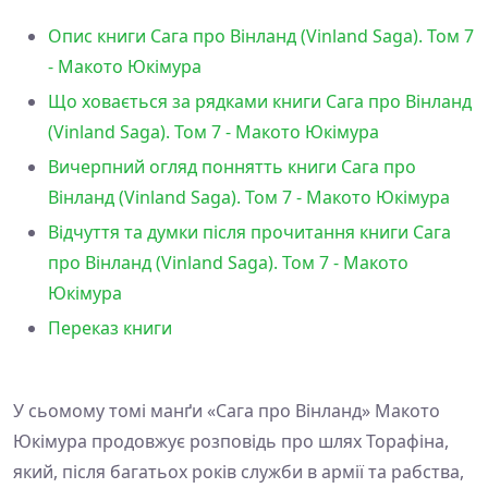
Опис книги Сага про Вінланд (Vinland Saga). Том 7
- Макото Юкімура
Що ховається за рядками книги Сага про Вінланд
(Vinland Saga). Том 7 - Макото Юкімура
Вичерпний огляд поннятть книги Сага про
Вінланд (Vinland Saga). Том 7 - Макото Юкімура
Відчуття та думки після прочитання книги Сага
про Вінланд (Vinland Saga). Том 7 - Макото
Юкімура
Переказ книги
У сьомому томі манґи «Сага про Вінланд» Макото
Юкімура продовжує розповідь про шлях Торафіна,
який, після багатьох років служби в армії та рабства,