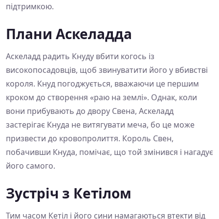
підтримкою.
Плани Аскеладда
Аскеладд радить Кнуду вбити когось із
високопосадовців, щоб звинуватити його у вбивстві
короля. Кнуд погоджується, вважаючи це першим
кроком до створення «раю на землі». Однак, коли
вони прибувають до двору Свена, Аскеладд
застерігає Кнуда не витягувати меча, бо це може
призвести до кровопролиття. Король Свен,
побачивши Кнуда, помічає, що той змінився і нагадує
його самого.
Зустріч з Кетілом
Тим часом Кетіл і його сини намагаються втекти від