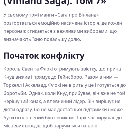
(Vinland Saga). Том 7»
У сьомому томі манги «Сага про Вінланд»
розгортається емоційно насичена історія, де кожен
персонаж стикається з важливими виборами, що
визначають їхню подальшу долю.
Початок конфлікту
Король Свен та Флокі отримують звістку, що принц
Кнуд вижив і прямує до Гейнсборо. Разом з ним —
Торкелл і Аскеладд. Флокі не вірить у це і готується до
боротьби. Однак, коли Кнуд прибуває, він вже не той
нерішучий юнак, а впевнений лідер. Він вирішує не
діяти одразу, бо не має достатньої підтримки і може
бути оголошений бунтівником. Торкелл вирушає до
місцевих вождів, щоб заручитися їхньою