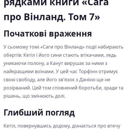
рядками книги «Сага
про Вінланд. Том 7»
Початкові враження
У сьомому томі «Саги про Вінланд» події набирають
обертів: Кетіл і його сини стають втікачами, ледь
уникаючи полону, а Канут вирушає за ними з
найкращими воїнами. У цей час Торфінн отримує
свою свободу, але його зв'язок з Данією ще не
розірваний. Цей том сповнений боротьби, зради та
рішень, що змінюють долі.
Глибший погляд
Кетіл, повернувшись додому, дізнається про втечу