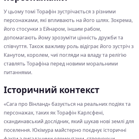
У цьому томі Торафін зустрічається з різними
персонажами, які впливають на його шлях. Зокрема,
його стосунки з Ейнаром, іншим рабом,
допомагають йому зрозуміти цінність дружби та
співчуття. Також важливу роль відіграє його зустріч з
Канутом, королем, чиї погляди на владу та релігію
ставлять Торафіна перед новими моральними
питаннями.
Історичний контекст
«Сага про Вінланд» базується на реальних подіях та
персонажах, таких як Торафін Карлсфені,
скандинавський дослідник, який шукав нові землі для
поселення. Юкімура майстерно поєднує історичні
факти з вигаданими елементами, створюючи