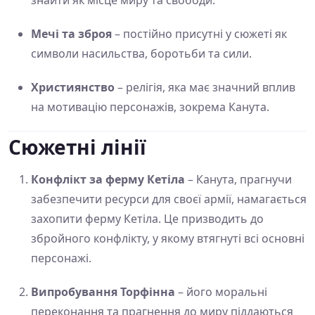
Мечі та зброя
– постійно присутні у сюжеті як
символи насильства, боротьби та сили.
Християнство
– релігія, яка має значний вплив
на мотивацію персонажів, зокрема Канута.
Сюжетні лінії
Конфлікт за ферму Кетіла
– Канута, прагнучи
забезпечити ресурси для своєї армії, намагається
захопити ферму Кетіла. Це призводить до
збройного конфлікту, у якому втягнуті всі основні
персонажі.
Випробування Торфінна
– його моральні
переконання та прагнення до миру піддаються