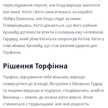
переслідування короля, але Кнуд вирішує захопити
їхні землі. Кетіл і його сини втікають на кораблі
Лейфа Ериксона, але Кнуд слідує за ними.
Повернувшись, Кетіл дізнається, що його рабиня
Арнхейд допомогла втекти її колишньому чоловікові
Гардару, який убив багатьох охоронців Кетіла. Кетіл у
гніві вбиває Арнхейд, що стає важким ударом для
Торфінна.
Рішення Торфінна
Торфінн, відчуваючи себе вільним, вирішує
повернутися до Ісландії. Він разом з Ейнаром, Гудрід
та іншими вирушає в подорож, сподіваючись знайти
Винланд — землю, де можна жити мирно. Вони
стикаються з труднощами, але їхня рішучість