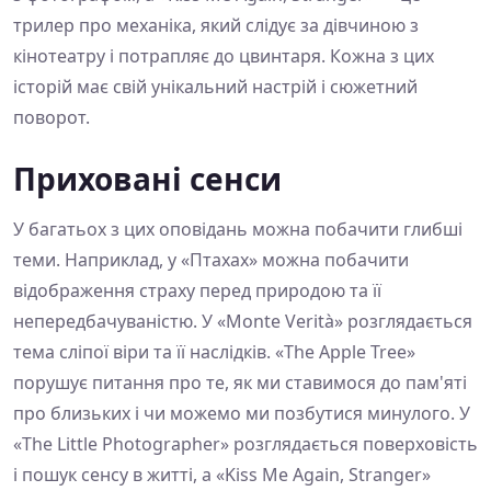
трилер про механіка, який слідує за дівчиною з
кінотеатру і потрапляє до цвинтаря. Кожна з цих
історій має свій унікальний настрій і сюжетний
поворот.
Приховані сенси
У багатьох з цих оповідань можна побачити глибші
теми. Наприклад, у «Птахах» можна побачити
відображення страху перед природою та її
непередбачуваністю. У «Monte Verità» розглядається
тема сліпої віри та її наслідків. «The Apple Tree»
порушує питання про те, як ми ставимося до пам'яті
про близьких і чи можемо ми позбутися минулого. У
«The Little Photographer» розглядається поверховість
і пошук сенсу в житті, а «Kiss Me Again, Stranger»