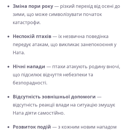
Зміна пори року
— різкий перехід від осені до
зими, що може символізувати початок
катастрофи.
Неспокій птахів
— їх незвична поведінка
передує атакам, що викликає занепокоєння у
Ната.
Нічні напади
— птахи атакують родину вночі,
що підсилює відчуття небезпеки та
безпорадності.
Відсутність зовнішньої допомоги
—
відсутність реакції влади на ситуацію змушує
Ната діяти самостійно.
Розвиток подій
— з кожним новим нападом