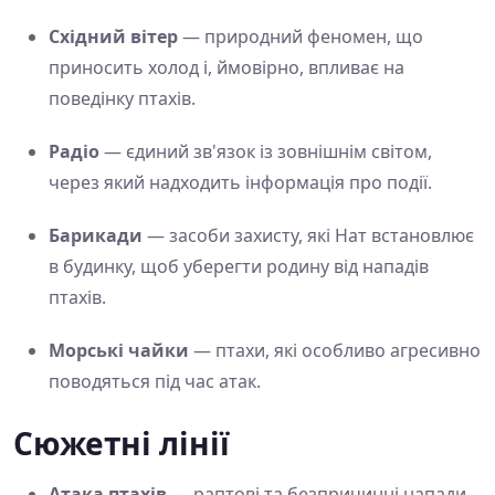
Східний вітер
— природний феномен, що
приносить холод і, ймовірно, впливає на
поведінку птахів.
Радіо
— єдиний зв'язок із зовнішнім світом,
через який надходить інформація про події.
Барикади
— засоби захисту, які Нат встановлює
в будинку, щоб уберегти родину від нападів
птахів.
Морські чайки
— птахи, які особливо агресивно
поводяться під час атак.
Сюжетні лінії
Атака птахів
— раптові та безпричинні напади