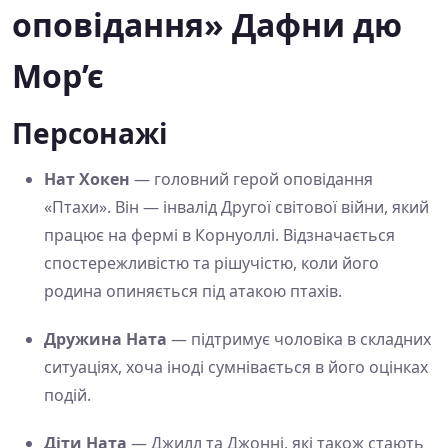
оповідання» Дафни дю
Мор’є
Персонажі
Нат Хокен
— головний герой оповідання
«Птахи». Він — інвалід Другої світової війни, який
працює на фермі в Корнуоллі. Відзначається
спостережливістю та рішучістю, коли його
родина опиняється під атакою птахів.
Дружина Ната
— підтримує чоловіка в складних
ситуаціях, хоча іноді сумнівається в його оцінках
подій.
Діти Ната
— Джилл та Джонні, які також стають