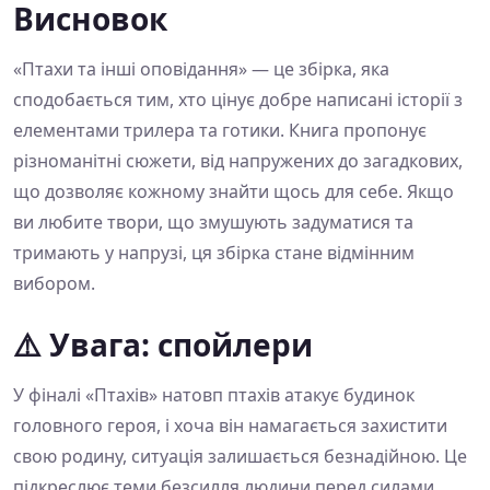
Висновок
«Птахи та інші оповідання» — це збірка, яка
сподобається тим, хто цінує добре написані історії з
елементами трилера та готики. Книга пропонує
різноманітні сюжети, від напружених до загадкових,
що дозволяє кожному знайти щось для себе. Якщо
ви любите твори, що змушують задуматися та
тримають у напрузі, ця збірка стане відмінним
вибором.
⚠️ Увага: спойлери
У фіналі «Птахів» натовп птахів атакує будинок
головного героя, і хоча він намагається захистити
свою родину, ситуація залишається безнадійною. Це
підкреслює теми безсилля людини перед силами