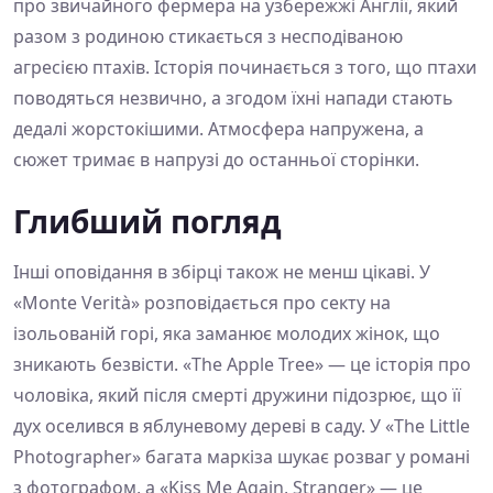
про звичайного фермера на узбережжі Англії, який
разом з родиною стикається з несподіваною
агресією птахів. Історія починається з того, що птахи
поводяться незвично, а згодом їхні напади стають
дедалі жорстокішими. Атмосфера напружена, а
сюжет тримає в напрузі до останньої сторінки.
Глибший погляд
Інші оповідання в збірці також не менш цікаві. У
«Monte Verità» розповідається про секту на
ізольованій горі, яка заманює молодих жінок, що
зникають безвісти. «The Apple Tree» — це історія про
чоловіка, який після смерті дружини підозрює, що її
дух оселився в яблуневому дереві в саду. У «The Little
Photographer» багата маркіза шукає розваг у романі
з фотографом, а «Kiss Me Again, Stranger» — це