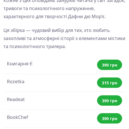
Кожне з цих оповідань занурює читача у світ загадок,
тривоги та психологічного напруження,
характерного для творчості Дафни дю Мор’є.
Ця збірка — чудовий вибір для тих, хто любить
захопливі та атмосферні історії з елементами містики
та психологічного трилера.
Книгарня Є
390 грн
Rozetka
315 грн
Readeat
390 грн
BookChef
390 грн