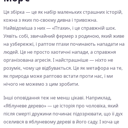
Ця збірка — це як набір маленьких страшних історій,
кожна з яких по-своєму дивна і тривожна.
Найвідоміша з них — «Птахи», і це справжній шок.
Уявіть собі, звичайний фермер з родиною, який живе
на узбережжі, і раптом птахи починають нападати на
людей. Це не просто хаотичні напади, а справжня
організована агресія. І найстрашніше — ніхто не
розуміє, чому це відбувається. Це як метафора на те,
як природа може раптово встати проти нас, і ми
нічого не можемо з цим зробити.
Інші оповідання теж не менш цікаві. Наприклад,
«Яблуневе дерево» — це історія про чоловіка, який
після смерті дружини починає підозрювати, що її дух
оселився в яблуневому дереві в його саду. І хоча це