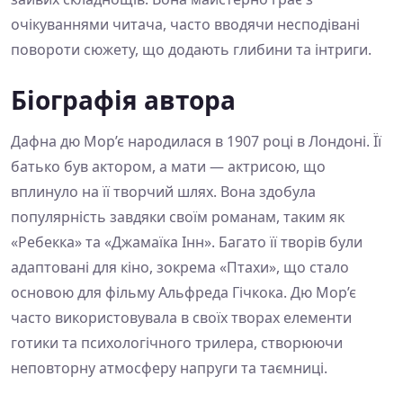
очікуваннями читача, часто вводячи несподівані
повороти сюжету, що додають глибини та інтриги.
Біографія автора
Дафна дю Мор’є народилася в 1907 році в Лондоні. Її
батько був актором, а мати — актрисою, що
вплинуло на її творчий шлях. Вона здобула
популярність завдяки своїм романам, таким як
«Ребекка» та «Джамаїка Інн». Багато її творів були
адаптовані для кіно, зокрема «Птахи», що стало
основою для фільму Альфреда Гічкока. Дю Мор’є
часто використовувала в своїх творах елементи
готики та психологічного трилера, створюючи
неповторну атмосферу напруги та таємниці.