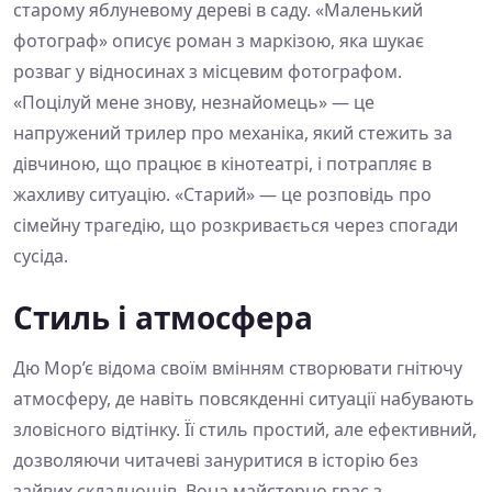
старому яблуневому дереві в саду. «Маленький
фотограф» описує роман з маркізою, яка шукає
розваг у відносинах з місцевим фотографом.
«Поцілуй мене знову, незнайомець» — це
напружений трилер про механіка, який стежить за
дівчиною, що працює в кінотеатрі, і потрапляє в
жахливу ситуацію. «Старий» — це розповідь про
сімейну трагедію, що розкривається через спогади
сусіда.
Стиль і атмосфера
Дю Мор’є відома своїм вмінням створювати гнітючу
атмосферу, де навіть повсякденні ситуації набувають
зловісного відтінку. Її стиль простий, але ефективний,
дозволяючи читачеві зануритися в історію без
зайвих складнощів. Вона майстерно грає з