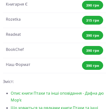
Книгарня Є
390 грн
Rozetka
315 грн
Readeat
390 грн
BookChef
390 грн
Наш Формат
390 грн
Зміст:
Опис книги Птахи та інші оповідання - Дафна дю
Мор’є
Що ховається за рядками книги Птахи та інші