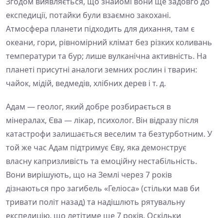
Згодом виявляється, що знайомі вони ще задовго до
експедиції, потайки були взаємно закохані.
Атмосфера планети підходить для дихання, там є
океани, гори, рівномірний клімат без різких коливань
температури та бур; лише вулканічна активність. На
планеті присутні аналоги земних рослин і тварин:
чайок, мідій, ведмедів, хлібних дерев і т. д.
Адам — геолог, який добре розбирається в
мінералах, Єва — лікар, психолог. Він відразу після
катастрофи залишається веселим та безтурботним. У
той же час Адам підтримує Єву, яка демонструє
власну капризливість та емоційну нестабільність.
Вони вирішують, що на Землі через 7 років
дізнаються про загибель «Геліоса» (стільки мав би
тривати політ назад) та надішлють рятувальну
експедицію, що летітиме ще 7 років. Оскільки