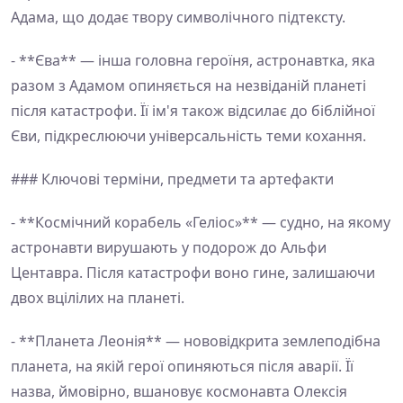
Адама, що додає твору символічного підтексту.
- **Єва** — інша головна героїня, астронавтка, яка
разом з Адамом опиняється на незвіданій планеті
після катастрофи. Її ім'я також відсилає до біблійної
Єви, підкреслюючи універсальність теми кохання.
### Ключові терміни, предмети та артефакти
- **Космічний корабель «Геліос»** — судно, на якому
астронавти вирушають у подорож до Альфи
Центавра. Після катастрофи воно гине, залишаючи
двох вцілілих на планеті.
- **Планета Леонія** — нововідкрита землеподібна
планета, на якій герої опиняються після аварії. Її
назва, ймовірно, вшановує космонавта Олексія