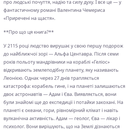
про людські почуття, надію та силу духу. І все це — у
фантастичному романі Валентина Чемериса
«Приречені на щастя».
**Про що ця книга?**
У 2115 році людство вирушає у свою першу подорож
до найближчої зорі — Альфа Центавра. Після семи
років польоту мандрівники на кораблі «Геліос»
відкривають землеподібну планету, яку називають
Леонією. Однак через 27 днів трапляється
катастрофа: корабель гине, і на планеті залишаються
двоє астронавтів — Адам і Єва. Виявляється, вони
були знайомі ще до експедиції і потайки закохані. На
планеті є океани, гори, рівномірний клімат і навіть
вулканічна активність. Адам — геолог, Єва — лікар і
психолог. Вони вирішують, що на Землі дізнаються