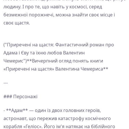
людину. І про те, що навіть у космосі, серед
безмежної порожнечі, можна знайти своє місце і
своє щастя.
("Приречені на щастя: Фантастичний роман про
Адама і Єву та їхню любов Валентин
Чемерис")**Вичерпний огляд понять книги
«Приречені на щастя» Валентина Чемериса**
---
### Персонажі
- **Адам** — один із двох головних героїв,
астронавт, що пережив катастрофу космічного
корабля «Геліос». Його ім'я натякає на біблійного