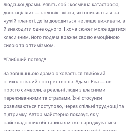
людської драми. Уявіть собі: космічна катастрофа,
двоє вцілілих — чоловік і жінка, які опиняються на
чужій планеті, де їм доводиться не лише виживати, а
й знаходити одне одного. І хоча сюжет може здатися
класичним, його подача вражає своєю емоційною
силою та оптимізмом.
*Глибший погляд*
За зовнішньою драмою ховається глибокий
психологічний портрет героїв. Адам і Єва — не
просто символи, а реальні люди з власними
переживаннями та страхами. Їхні стосунки
розвиваються поступово, через спільні труднощі та
підтримку. Автор майстерно показує, як у
найскладніших обставинах може народжуватися
справжнє кохання, яке стає опорою у світі, де все