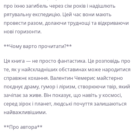
про їхню загибель через сім років і надішлють
рятувальну експедицію. Цей час вони мають
провести разом, долаючи труднощі та відкриваючи
нові горизонти.
**Чому варто прочитати?**
Ця книга — не просто фантастика. Це розповідь про
те, як у найскладніших обставинах може народитися
справжнє кохання. Валентин Чемерис майстерно
поєднує драму, гумор і ліризм, створюючи твір, який
зачіпає за живе. Він показує, що навіть у космосі,
серед зірок і планет, людські почуття залишаються
найважливішими.
**Про автора**