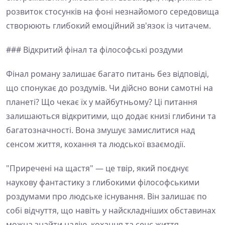
розвиток стосунків на фоні незнайомого середовища
створюють глибокий емоційний зв'язок із читачем.
### Відкритий фінал та філософські роздуми
Фінал роману залишає багато питань без відповіді,
що спонукає до роздумів. Чи дійсно вони самотні на
планеті? Що чекає їх у майбутньому? Ці питання
залишаються відкритими, що додає книзі глибини та
багатозначності. Вона змушує замислитися над
сенсом життя, кохання та людської взаємодії.
"Приречені на щастя" — це твір, який поєднує
наукову фантастику з глибокими філософськими
роздумами про людське існування. Він залишає по
собі відчуття, що навіть у найскладніших обставинах
можна знайти надію, кохання та сенс життя.