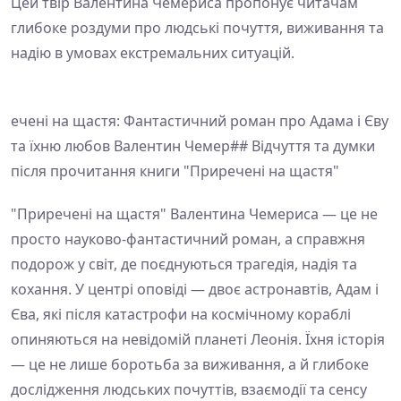
Цей твір Валентина Чемериса пропонує читачам
глибоке роздуми про людські почуття, виживання та
надію в умовах екстремальних ситуацій.
ечені на щастя: Фантастичний роман про Адама і Єву
та їхню любов Валентин Чемер## Відчуття та думки
після прочитання книги "Приречені на щастя"
"Приречені на щастя" Валентина Чемериса — це не
просто науково-фантастичний роман, а справжня
подорож у світ, де поєднуються трагедія, надія та
кохання. У центрі оповіді — двоє астронавтів, Адам і
Єва, які після катастрофи на космічному кораблі
опиняються на невідомій планеті Леонія. Їхня історія
— це не лише боротьба за виживання, а й глибоке
дослідження людських почуттів, взаємодії та сенсу