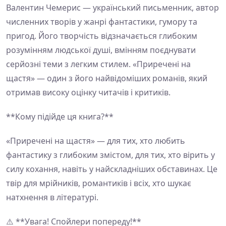
Валентин Чемерис — український письменник, автор
численних творів у жанрі фантастики, гумору та
пригод. Його творчість відзначається глибоким
розумінням людської душі, вмінням поєднувати
серйозні теми з легким стилем. «Приречені на
щастя» — один з його найвідоміших романів, який
отримав високу оцінку читачів і критиків.
**Кому підійде ця книга?**
«Приречені на щастя» — для тих, хто любить
фантастику з глибоким змістом, для тих, хто вірить у
силу кохання, навіть у найскладніших обставинах. Це
твір для мрійників, романтиків і всіх, хто шукає
натхнення в літературі.
⚠️ **Увага! Спойлери попереду!**