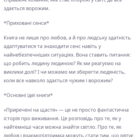
здається ворожим.
*Приховані сенси*
Книга не лише про любов, а й про людську здатність
адаптуватися та знаходити сенс навіть у
найнебезпечніших ситуаціях. Вона ставить питання:
що робить людину людиною? Як ми реагуємо на
виклики долі? І чи можемо ми зберегти людяність,
коли все навколо здається чужим і ворожим?
*Основні ідеї книги*
«Приречені на щастя» — це не просто фантастична
історія про виживання. Це розповідь про те, як у
найтемніші часи можна знайти світло. Про те, як
любов і взаємопідтримка можуть стати тим, що рятує