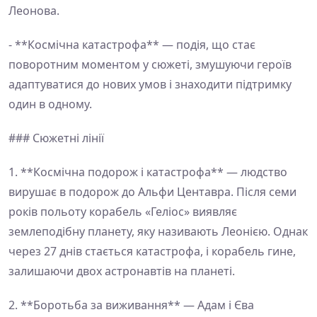
Леонова.
- **Космічна катастрофа** — подія, що стає
поворотним моментом у сюжеті, змушуючи героїв
адаптуватися до нових умов і знаходити підтримку
один в одному.
### Сюжетні лінії
1. **Космічна подорож і катастрофа** — людство
вирушає в подорож до Альфи Центавра. Після семи
років польоту корабель «Геліос» виявляє
землеподібну планету, яку називають Леонією. Однак
через 27 днів стається катастрофа, і корабель гине,
залишаючи двох астронавтів на планеті.
2. **Боротьба за виживання** — Адам і Єва