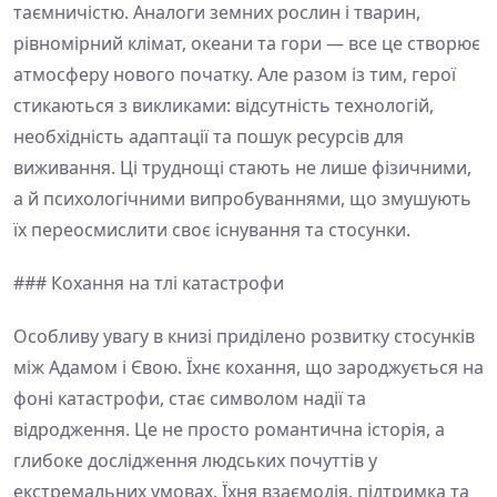
таємничістю. Аналоги земних рослин і тварин,
рівномірний клімат, океани та гори — все це створює
атмосферу нового початку. Але разом із тим, герої
стикаються з викликами: відсутність технологій,
необхідність адаптації та пошук ресурсів для
виживання. Ці труднощі стають не лише фізичними,
а й психологічними випробуваннями, що змушують
їх переосмислити своє існування та стосунки.
### Кохання на тлі катастрофи
Особливу увагу в книзі приділено розвитку стосунків
між Адамом і Євою. Їхнє кохання, що зароджується на
фоні катастрофи, стає символом надії та
відродження. Це не просто романтична історія, а
глибоке дослідження людських почуттів у
екстремальних умовах. Їхня взаємодія, підтримка та