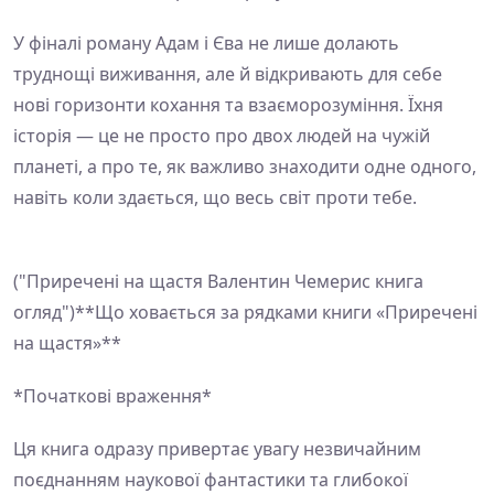
У фіналі роману Адам і Єва не лише долають
труднощі виживання, але й відкривають для себе
нові горизонти кохання та взаєморозуміння. Їхня
історія — це не просто про двох людей на чужій
планеті, а про те, як важливо знаходити одне одного,
навіть коли здається, що весь світ проти тебе.
("Приречені на щастя Валентин Чемерис книга
огляд")**Що ховається за рядками книги «Приречені
на щастя»**
*Початкові враження*
Ця книга одразу привертає увагу незвичайним
поєднанням наукової фантастики та глибокої