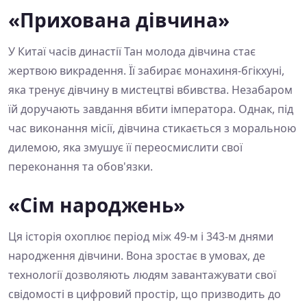
«Прихована дівчина»
У Китаї часів династії Тан молода дівчина стає
жертвою викрадення. Її забирає монахиня-бгікхуні,
яка тренує дівчину в мистецтві вбивства. Незабаром
їй доручають завдання вбити імператора. Однак, під
час виконання місії, дівчина стикається з моральною
дилемою, яка змушує її переосмислити свої
переконання та обов'язки.
«Сім народжень»
Ця історія охоплює період між 49-м і 343-м днями
народження дівчини. Вона зростає в умовах, де
технології дозволяють людям завантажувати свої
свідомості в цифровий простір, що призводить до