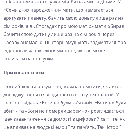
спільна тема — стосунки між батьками та дітьми. У
«Семи днях народження» мати, що намагається
врятувати планету, бачить свою доньку лише раз на
сім років, а в «Спогадах про мою матір» мати обирає
бачити свою дитину лише раз на сім років через
часову аномалію. Ці історії змушують задуматися про
відстань між поколіннями та те, як час може
впливати на стосунки.
Приховані сенси
Поглиблюючи розуміння, можна помітити, як автор
досліджує поняття людяності в епоху технологій. У
серії оповідань «Боги не були зв'язані», «Боги не були
вбиті» та «Боги не померли даремно» розглядається
ідея завантаження свідомості в цифровий світ і те, як
це впливає на людські емоції та пам'ять. Такі історії