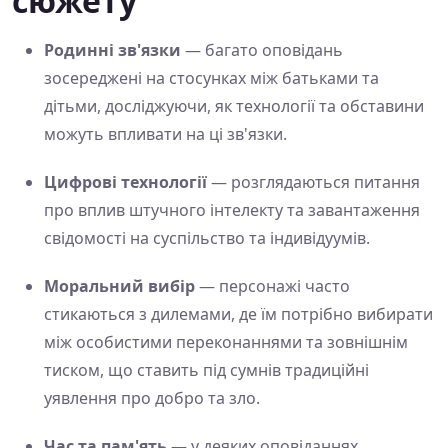
сюжету
Родинні зв'язки
— багато оповідань
зосереджені на стосунках між батьками та
дітьми, досліджуючи, як технології та обставини
можуть впливати на ці зв'язки.
Цифрові технології
— розглядаються питання
про вплив штучного інтелекту та завантаження
свідомості на суспільство та індивідуумів.
Моральний вибір
— персонажі часто
стикаються з дилемами, де їм потрібно вибирати
між особистими переконаннями та зовнішнім
тиском, що ставить під сумнів традиційні
уявлення про добро та зло.
Час та пам'ять
— у деяких оповіданнях