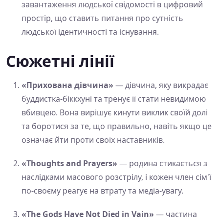
завантаження людської свідомості в цифровий
простір, що ставить питання про сутність
людської ідентичності та існування.
Сюжетні лінії
«Прихована дівчина»
— дівчина, яку викрадає
буддистка-біккхуні та тренує її стати невидимою
вбивцею. Вона вирішує кинути виклик своїй долі
та боротися за те, що правильно, навіть якщо це
означає йти проти своїх наставників.
«Thoughts and Prayers»
— родина стикається з
наслідками масового розстрілу, і кожен член сім'ї
по-своєму реагує на втрату та медіа-увагу.
«The Gods Have Not Died in Vain»
— частина