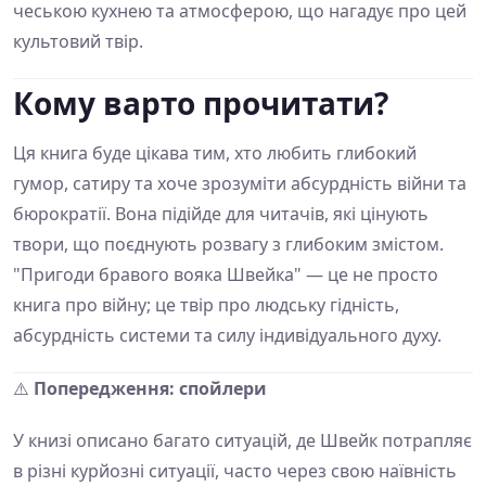
чеською кухнею та атмосферою, що нагадує про цей
культовий твір.
Кому варто прочитати?
Ця книга буде цікава тим, хто любить глибокий
гумор, сатиру та хоче зрозуміти абсурдність війни та
бюрократії. Вона підійде для читачів, які цінують
твори, що поєднують розвагу з глибоким змістом.
"Пригоди бравого вояка Швейка" — це не просто
книга про війну; це твір про людську гідність,
абсурдність системи та силу індивідуального духу.
⚠️
Попередження: спойлери
У книзі описано багато ситуацій, де Швейк потрапляє
в різні курйозні ситуації, часто через свою наївність