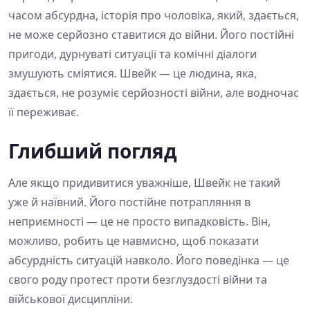
часом абсурдна, історія про чоловіка, який, здається,
не може серйозно ставитися до війни. Його постійні
пригоди, дурнуваті ситуації та комічні діалоги
змушують сміятися. Швейк — це людина, яка,
здається, не розуміє серйозності війни, але водночас
її переживає.
Глибший погляд
Але якщо придивитися уважніше, Швейк не такий
уже й наївний. Його постійне потрапляння в
неприємності — це не просто випадковість. Він,
можливо, робить це навмисно, щоб показати
абсурдність ситуацій навколо. Його поведінка — це
свого роду протест проти безглуздості війни та
військової дисципліни.