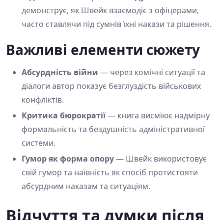
демонструє, як Швейк взаємодіє з офіцерами,
часто ставлячи під сумнів їхні накази та рішення.
Важливі елементи сюжету
Абсурдність війни
— через комічні ситуації та
діалоги автор показує безглуздість військових
конфліктів.
Критика бюрократії
— книга висміює надмірну
формальність та бездушність адміністративної
системи.
Гумор як форма опору
— Швейк використовує
свій гумор та наївність як спосіб протистояти
абсурдним наказам та ситуаціям.
Відчуття та думки після