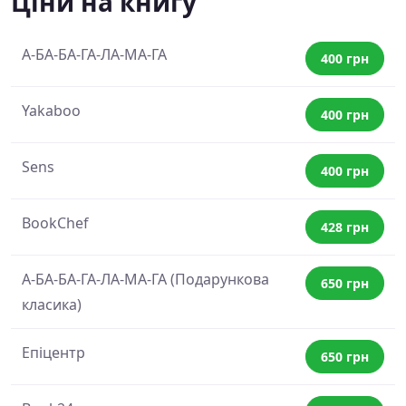
Ціни на книгу
А-БА-БА-ГА-ЛА-МА-ГА
400 грн
Yakaboo
400 грн
Sens
400 грн
BookChef
428 грн
А-БА-БА-ГА-ЛА-МА-ГА (Подарункова
650 грн
класика)
Епіцентр
650 грн