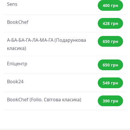
Sens
400 грн
BookChef
428 грн
А-БА-БА-ГА-ЛА-МА-ГА (Подарункова
650 грн
класика)
Епіцентр
650 грн
Book24
549 грн
BookChef (Folio. Світова класика)
390 грн