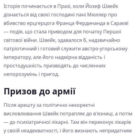
Історія починається в Празі, коли Йозеф Швейк
дізнається від своєї господині пані Мюллер про
вбивство ерцгерцога Франца Фердинанда в Сараєві
— подія, що стала приводом для початку Першої
світової війни. Швейк, здавалося б, надзвичайно
патріотичний і готовий служити австро-угорському
імператору, але його надмірна відданість і
простодушність призводять до численних
непорозумінь і пригод.
Призов до армії
Після арешту за політично некоректні
висловлювання Швейк потрапляє до в'язниці, а потім
— до психіатричної лікарні. Там він переконує лікарів
у своїй неадекватності, і його визнають непридатним