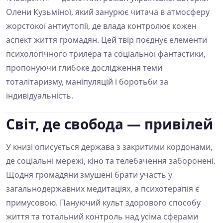
Олени Кузьміної, який занурює читача в атмосферу
жорстокої антиутопії, де влада контролює кожен
аспект життя громадян. Цей твір поєднує елементи
психологічного трилера та соціальної фантастики,
пропонуючи глибоке дослідження теми
тоталітаризму, маніпуляцій і боротьби за
індивідуальність.
Світ, де свобода — привілей
У книзі описується держава з закритими кордонами,
де соціальні мережі, кіно та телебачення заборонені.
Щодня громадяни змушені брати участь у
загальнодержавних медитаціях, а психотерапія є
примусовою. Пануючий культ здорового способу
життя та тотальний контроль над усіма сферами