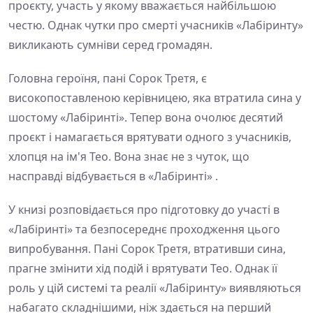
проєкту, участь у якому вважається найбільшою
честю. Однак чутки про смерті учасників «Лабіринту»
викликають сумніви серед громадян.
Головна героїня, пані Сорок Третя, є
високопоставленою керівницею, яка втратила сина у
шостому «Лабіринті». Тепер вона очолює десятий
проєкт і намагається врятувати одного з учасників,
хлопця на ім'я Тео. Вона знає не з чуток, що
насправді відбувається в «Лабіринті» .
У книзі розповідається про підготовку до участі в
«Лабіринті» та безпосереднє проходження цього
випробування. Пані Сорок Третя, втративши сина,
прагне змінити хід подій і врятувати Тео. Однак її
роль у цій системі та реалії «Лабіринту» виявляються
набагато складнішими, ніж здається на перший