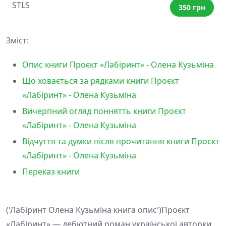
STLS
350 грн
Зміст:
Опис книги Проєкт «Лабіринт» - Олена Кузьміна
Що ховається за рядками книги Проєкт
«Лабіринт» - Олена Кузьміна
Вичерпний огляд поннятть книги Проєкт
«Лабіринт» - Олена Кузьміна
Відчуття та думки після прочитання книги Проєкт
«Лабіринт» - Олена Кузьміна
Переказ книги
('Лабіринт Олена Кузьміна книга опис')Проєкт
«Лабіринт» — дебютний роман української авторки