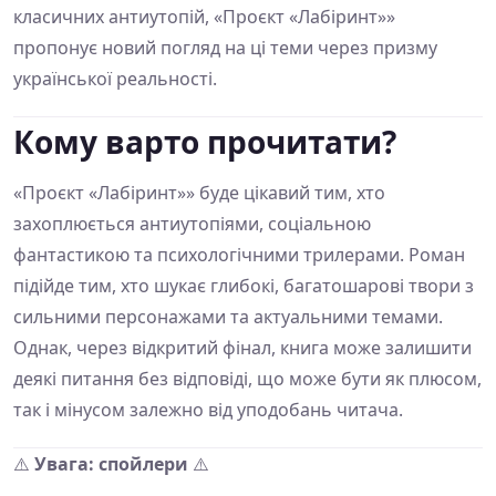
класичних антиутопій, «Проєкт «Лабіринт»»
пропонує новий погляд на ці теми через призму
української реальності.
Кому варто прочитати?
«Проєкт «Лабіринт»» буде цікавий тим, хто
захоплюється антиутопіями, соціальною
фантастикою та психологічними трилерами. Роман
підійде тим, хто шукає глибокі, багатошарові твори з
сильними персонажами та актуальними темами.
Однак, через відкритий фінал, книга може залишити
деякі питання без відповіді, що може бути як плюсом,
так і мінусом залежно від уподобань читача.
⚠️
Увага: спойлери
⚠️