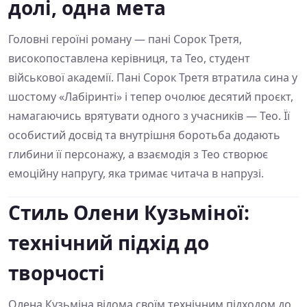
долі, одна мета
Головні героїні роману — пані Сорок Третя,
високопоставлена керівниця, та Тео, студент
військової академії. Пані Сорок Третя втратила сина у
шостому «Лабіринті» і тепер очолює десятий проєкт,
намагаючись врятувати одного з учасників — Тео. Її
особистий досвід та внутрішня боротьба додають
глибини її персонажу, а взаємодія з Тео створює
емоційну напругу, яка тримає читача в напрузі.
Стиль Олени Кузьміної:
технічний підхід до
творчості
Олена Кузьміна відома своїм технічним підходом до