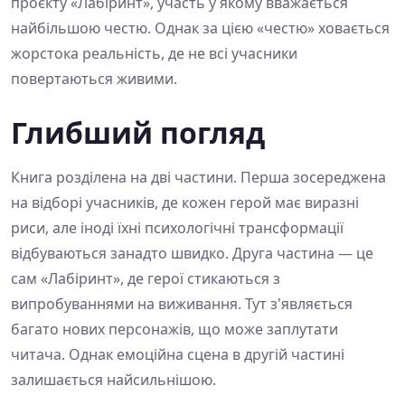
проєкту «Лабіринт», участь у якому вважається
найбільшою честю. Однак за цією «честю» ховається
жорстока реальність, де не всі учасники
повертаються живими.
Глибший погляд
Книга розділена на дві частини. Перша зосереджена
на відборі учасників, де кожен герой має виразні
риси, але іноді їхні психологічні трансформації
відбуваються занадто швидко. Друга частина — це
сам «Лабіринт», де герої стикаються з
випробуваннями на виживання. Тут з'являється
багато нових персонажів, що може заплутати
читача. Однак емоційна сцена в другій частині
залишається найсильнішою.