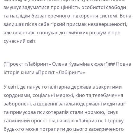
змушує задуматися про цінність особистої свободи
та наслідки беззаперечного підкорення системі. Вона
залишає після себе гіркий присмак незавершеності,
але водночас спонукає до глибоких роздумів про
сучасний світ.
('Проєкт «Лабіринт» Олена Кузьміна сюжет')## Повна
історія книги «Проєкт «Лабіринт»»
У світі, де панує тоталітарна держава з закритими
кордонами, соціальні мережі, кіно та телебачення
заборонені, а щоденні загальнодержавні медитації
та примусова психотерапія стали нормою, існує
таємничий проєкт під назвою «Лабіринт». Щороку
будь-хто може потрапити до цього засекреченого