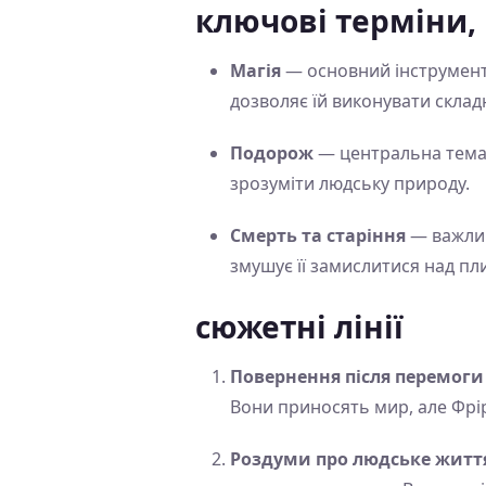
ключові терміни,
Магія
— основний інструмент 
дозволяє їй виконувати склад
Подорож
— центральна тема 
зрозуміти людську природу.
Смерть та старіння
— важливі
змушує її замислитися над пл
сюжетні лінії
Повернення після перемоги
Вони приносять мир, але Фріре
Роздуми про людське житт