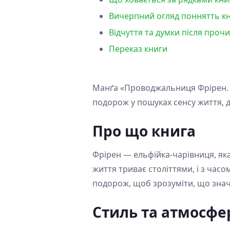
Вичерпний огляд поннятть кн
Відчуття та думки після проч
Переказ книги
Манґа «Проводжальниця Фрірен. То
подорож у пошуках сенсу життя, д
Про що книга
Фрірен — ельфійка-чарівниця, яка
життя триває століттями, і з часо
подорож, щоб зрозуміти, що значи
Стиль та атмосфе