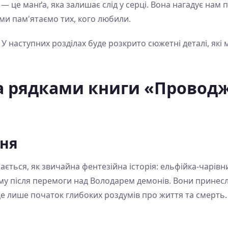
 це манґа, яка залишає слід у серці. Вона нагадує нам
 ми пам'ятаємо тих, кого любили.
: У наступних розділах буде розкрито сюжетні деталі, як
за рядками книги «Провод
ння
ться, як звичайна фентезійна історія: ельфійка-чарівн
 після перемоги над Володарем демонів. Вони принесли м
це лише початок глибоких роздумів про життя та смерть.