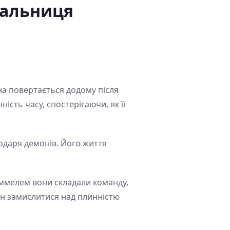
жальниця
она повертається додому після
сть часу, спостерігаючи, як її
одаря демонів. Його життя
Гіммелем вони складали команду,
ен замислитися над плинністю