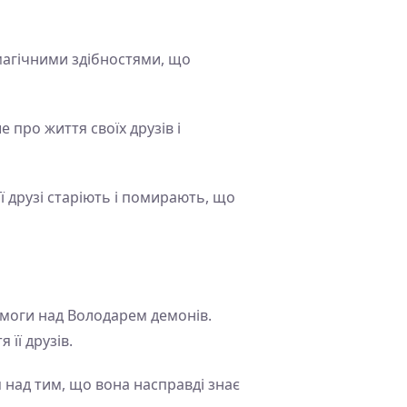
магічними здібностями, що
про життя своїх друзів і
її друзі старіють і помирають, що
емоги над Володарем демонів.
її друзів.
 над тим, що вона насправді знає