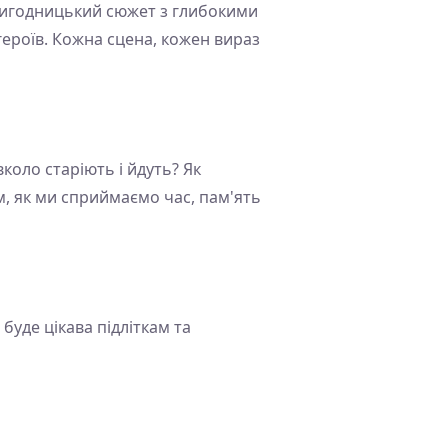
ригодницький сюжет з глибокими
ероїв. Кожна сцена, кожен вираз
оло старіють і йдуть? Як
, як ми сприймаємо час, пам'ять
буде цікава підліткам та