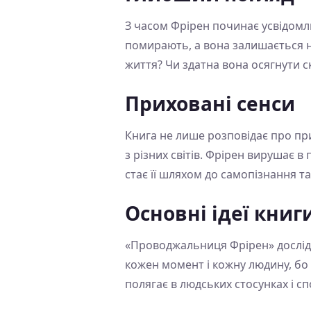
З часом Фрірен починає усвідомлю
помирають, а вона залишається н
життя? Чи здатна вона осягнути с
Приховані сенси
Книга не лише розповідає про при
з різних світів. Фрірен вирушає в
стає її шляхом до самопізнання т
Основні ідеї книг
«Проводжальниця Фрірен» дослідж
кожен момент і кожну людину, бо 
полягає в людських стосунках і сп