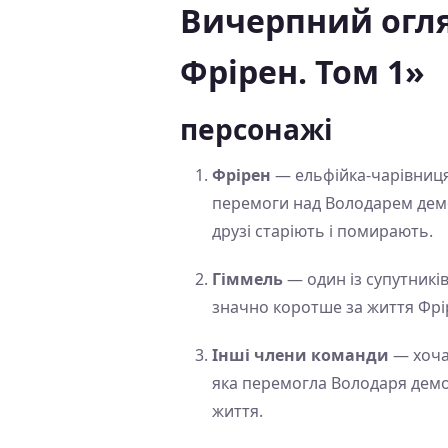
Вичерпний огл
Фрірен. Том 1»
персонажі
Фрірен
— ельфійка-чарівниця,
перемоги над Володарем демон
друзі старіють і помирають.
Гіммель
— один із супутникі
значно коротше за життя Фріре
Інші члени команди
— хоча 
яка перемогла Володаря демо
життя.