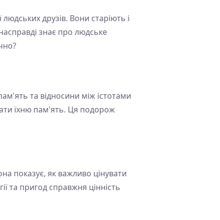
 людських друзів. Вони старіють і
насправді знає про людське
ічно?
пам'ять та відносини між істотами
вати їхню пам'ять. Ця подорож
на показує, як важливо цінувати
гії та пригод справжня цінність