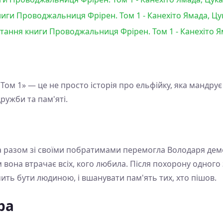
иги Проводжальниця Фрірен. Том 1 - Канехіто Ямада, Цу
итання книги Проводжальниця Фрірен. Том 1 - Канехіто Я
м 1» — це не просто історія про ельфійку, яка мандрує 
ружби та пам'яті.
 разом зі своїми побратимами перемогла Володаря демон
м вона втрачає всіх, кого любила. Після похорону одного
ть бути людиною, і вшанувати пам'ять тих, хто пішов.
ра