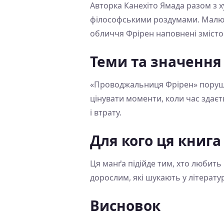
Авторка Канехіто Ямада разом з 
філософськими роздумами. Малюнк
обличчя Фрірен наповнені змісто
Теми та значення
«Проводжальниця Фрірен» порушує
цінувати моменти, коли час здає
і втрату.
Для кого ця книга
Ця манґа підійде тим, хто любить 
дорослим, які шукають у літератур
Висновок