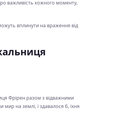
 про важливість кожного моменту,
і можуть вплинути на враження від
жальниця
иця Фрірен разом з відважними
ир на землі, і здавалося б, їхня