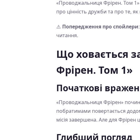
«Проводжальниця Фрірен. Том 1» —
про цінність дружби та про те, як
⚠️
Попередження про спойлери
читання.
Що ховається 
Фрірен. Том 1»
Початкові враже
«Проводжальниця Фрірен» починає
побратимами повертається додому
місія завершена. Але для Фрірен 
Глибший погляд