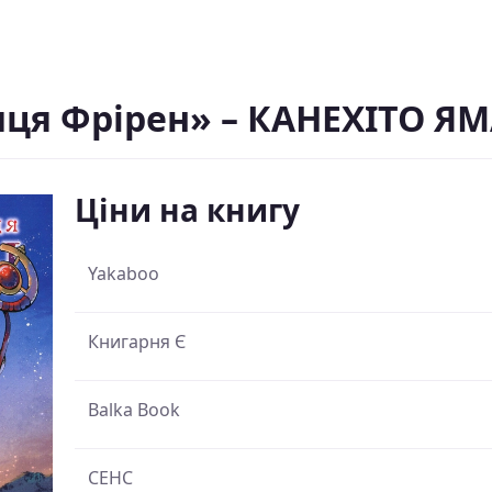
ця Фрірен» – КАНЕХІТО Я
Ціни на книгу
Yakaboo
Книгарня Є
Balka Book
СЕНС