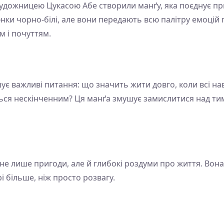
художницею Цукасою Абе створили манґу, яка поєднує п
и чорно-білі, але вони передають всю палітру емоцій г
м і почуттям.
 важливі питання: що значить жити довго, коли всі навк
ться нескінченним? Ця манґа змушує замислитися над тим
не лише пригоди, але й глибокі роздуми про життя. Вона 
і більше, ніж просто розвагу.