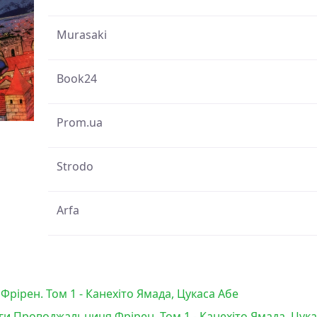
Murasaki
Book24
Prom.ua
Strodo
Arfa
ірен. Том 1 - Канехіто Ямада, Цукаса Абе
ги Проводжальниця Фрірен. Том 1 - Канехіто Ямада, Цука