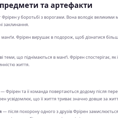
 предмети та артефакти
Фрірен у боротьбі з ворогами. Вона володіє великими 
ні заклинання.
манґи. Фрірен вирушає в подорож, щоб дізнатися більше 
 теми, що піднімаються в манґі. Фрірен спостерігає, як 
инністю життя.
— Фрірен та її команда повертаються додому після пер
н усвідомлює, що її життя триває значно довше за життя 
я
— після похорону одного з друзів Фрірен замислюється