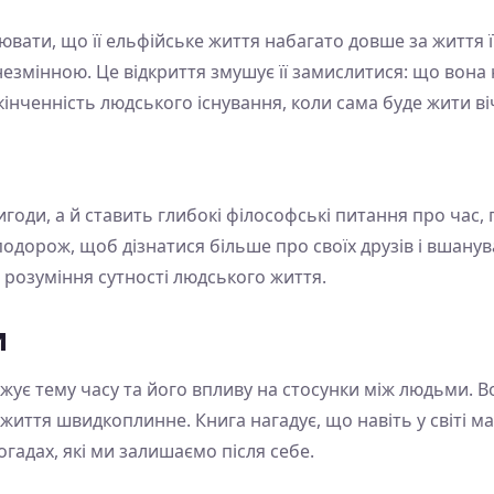
вати, що її ельфійське життя набагато довше за життя її
езмінною. Це відкриття змушує її замислитися: що вона 
кінченність людського існування, коли сама буде жити в
годи, а й ставить глибокі філософські питання про час, 
 подорож, щоб дізнатися більше про своїх друзів і вшану
а розуміння сутності людського життя.
и
ує тему часу та його впливу на стосунки між людьми. Во
життя швидкоплинне. Книга нагадує, що навіть у світі ма
огадах, які ми залишаємо після себе.