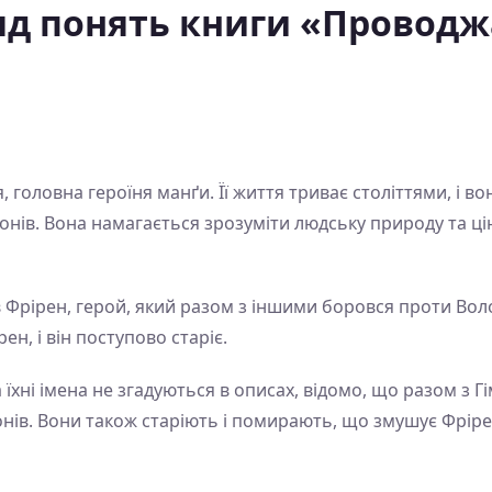
яд понять книги «Провод
 головна героїня манґи. Її життя триває століттями, і в
ів. Вона намагається зрозуміти людську природу та цінні
в Фрірен, герой, який разом з іншими боровся проти Вол
н, і він поступово старіє.
їхні імена не згадуються в описах, відомо, що разом з 
нів. Вони також старіють і помирають, що змушує Фрір