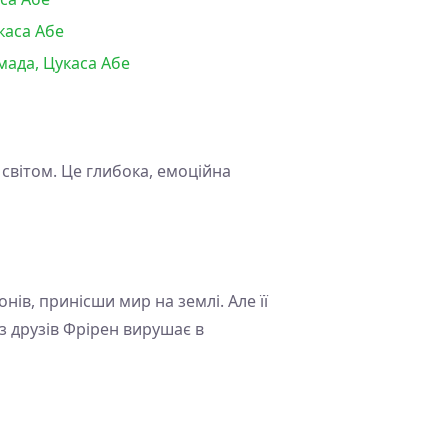
каса Абе
мада, Цукаса Абе
світом. Це глибока, емоційна
ів, принісши мир на землі. Але її
 з друзів Фрірен вирушає в