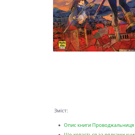
Зміст:
Опис книги Проводжальниця Фр
Що ховається за рядками кни